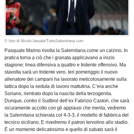
© foto di Nicola Ianuale/TuttoSalernitana.com
Pasquale Marino rivolta la Salernitana come un calzino. In
pratica torna a ciò che i granata applicavano a inizio
stagione: linea difensiva a quattro e tridente offensivo. Ma
stavolta sarà un tridente vero. Ieri pomeriggio il nuovo
allenatore dei campani ha lavorato meticolosamente sulla
tattica dopo la seduta di lavoro mattutina. C’era anche
Soriano, rientrato dopo la nascita della terzogenita.
Dunque, contro il Sudtirol dell’ex Fabrizio Castori, che sarà
sicuramente accolto con gli applausi che merita, vedremo
la Salernitana schierata col 4-3-3, il modello di fabbrica del
tecnico siciliano. E rivedremo il patron Iervolino allo stadio.
È un momento delicatissimo e quello di sabato sarà il