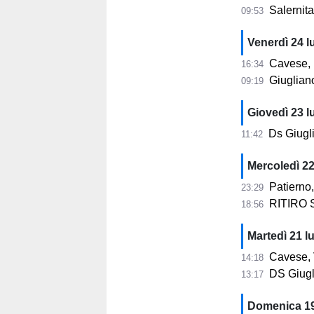
Salernit
09:53
Venerdì 24 l
Cavese, La
16:34
Giugliano,
09:19
Giovedì 23 l
Ds Giuglia
11:42
Mercoledì 22
Patierno,
23:29
RITIRO 
18:56
Martedì 21 lu
Cavese, Visc
14:18
DS Giuglia
13:17
Domenica 19