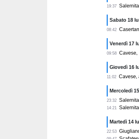
Salernitana
19:37
Sabato 18 lu
Casertana
08:42
Venerdì 17 l
Cavese, F
09:58
Giovedì 16 l
Cavese, a
11:02
Mercoledì 15
Salernit
23:32
Salernita
14:21
Martedì 14 lu
Giugliano, 
22:53
Scafatese,
09:47