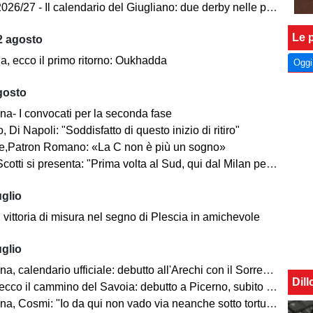
26/27 - Il calendario del Giugliano: due derby nelle prime tre
Le p
2 agosto
a, ecco il primo ritorno: Oukhadda
Oggi
gosto
na- I convocati per la seconda fase
, Di Napoli: "Soddisfatto di questo inizio di ritiro"
e,Patron Romano: «La C non è più un sogno»
ti si presenta: "Prima volta al Sud, qui dal Milan per il club e la piazza"
uglio
 vittoria di misura nel segno di Plescia in amichevole
uglio
 calendario ufficiale: debutto all'Arechi con il Sorrento, poi la Cavese
Dil
o il cammino del Savoia: debutto a Picerno, subito il derby con la Casertana
na, Cosmi: "Io da qui non vado via neanche sotto tortura"