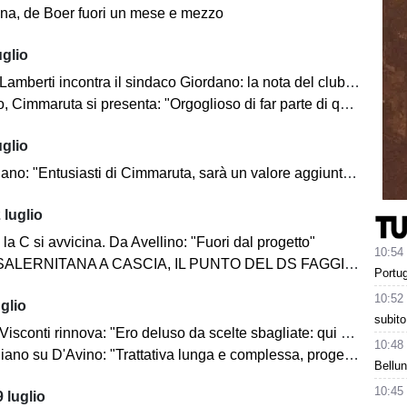
ana, de Boer fuori un mese e mezzo
uglio
mberti incontra il sindaco Giordano: la nota del club metelliano
 Cimmaruta si presenta: "Orgoglioso di far parte di questo club"
uglio
no: "Entusiasti di Cimmaruta, sarà un valore aggiunto per noi"
 luglio
 la C si avvicina. Da Avellino: "Fuori dal progetto"
10:54
SALERNITANA A CASCIA, IL PUNTO DEL DS FAGGIANO
Portug
10:52
glio
subito
onti rinnova: "Ero deluso da scelte sbagliate: qui ho ritrovato la voglia"
10:48
no su D'Avino: "Trattativa lunga e complessa, progetto credibile"
Bellun
10:45
 luglio