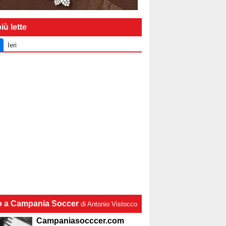
iù lette
Ieri
lo a Campania Soccer
di Antonio Vistocco
Campaniasocccer.com