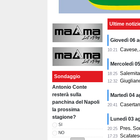
Ultime notizi
Giovedì 06 
Cavese, A
10:21
Mercoledì 0
Salernita
18:25
Sondaggio
Giugliano,
12:32
Antonio Conte
resterà sulla
Martedì 04 
panchina del Napoli
Casertana
20:41
la prossima
stagione?
Lunedì 03 a
SI
Pres. Sorre
20:25
NO
Scafatese,
17:23