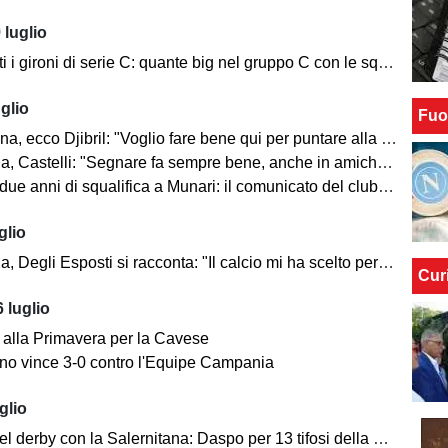
 luglio
i gironi di serie C: quante big nel gruppo C con le squadre campane
glio
Fuo
a, ecco Djibril: "Voglio fare bene qui per puntare alla Nazionale"
, Castelli: "Segnare fa sempre bene, anche in amichevole"
e anni di squalifica a Munari: il comunicato del club metelliano
glio
 Esposti si racconta: "Il calcio mi ha scelto per caso, ma lo studio mi ha reso quello che sono"
Cur
 luglio
l alla Primavera per la Cavese
iano vince 3-0 contro l'Equipe Campania
glio
l derby con la Salernitana: Daspo per 13 tifosi della Casertana