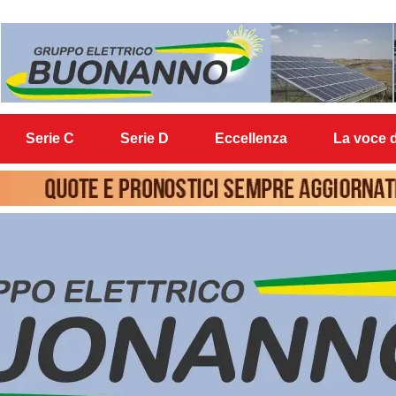
Serie C
Serie D
Eccellenza
La voce d