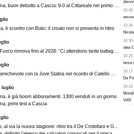
davver
, buon debutto a Cascia: 9-0 al Cittareale nel primo test del ritiro
10:40
ancora
glio
10:34
, è scontro con Butic: il croato non si presenta in ritiro
Nicol
10:30
uglio
idea C
usco rinnova fino al 2028: "Ci attendono tante battaglie"
10:25
terza 
uglio
10:17
michevole con la Juve Stabia nel ricordo di Catello Mari
Da Pin
10:16
 luglio
Mondia
ana, è già boom abbonamenti: 1300 venduti in un giorno
VAR
na, primi test a Cascia
glio
al via la nuova stagione: ritiro tra il De Cristofaro e Galzignano Terme
 definito l'elenco dei calciatori convocati per il precampionato