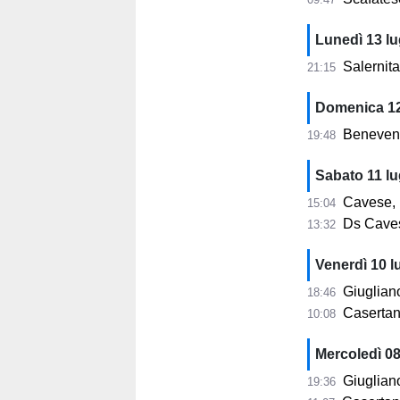
Lunedì 13 lu
Salernitana
21:15
Domenica 12
Benevento
19:48
Sabato 11 lu
Cavese, Ma
15:04
Ds Cavese
13:32
Venerdì 10 l
Giugliano, 
18:46
Casertana, 
10:08
Mercoledì 08
Giugliano e
19:36