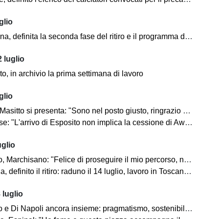
glio
, definita la seconda fase del ritiro e il programma dei test estivi
 luglio
, in archivio la prima settimana di lavoro
glio
sitto si presenta: "Sono nel posto giusto, ringrazio Prosperi"
: "L'arrivo di Esposito non implica la cessione di Awua"
uglio
Marchisano: "Felice di proseguire il mio percorso, non vedo l'ora"
definito il ritiro: raduno il 14 luglio, lavoro in Toscana dal 21
 luglio
 Di Napoli ancora insieme: pragmatismo, sostenibilità e versatilità