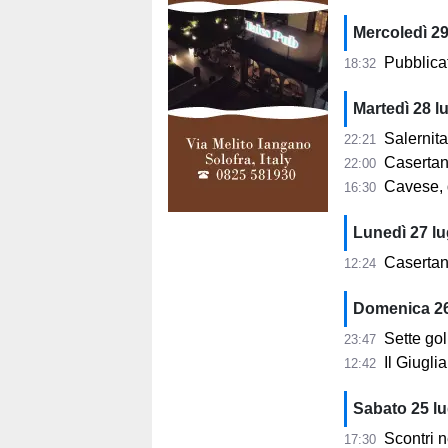
Mercoledì 29
Pubblicati 
18:32
Martedì 28 lu
Salernitan
22:21
Casertana
22:00
Cavese, du
16:30
Lunedì 27 lu
Casertana, Degli
12:24
Domenica 26
Sette go
23:47
Il Giugl
12:42
Sabato 25 lu
Scontri ne
17:30