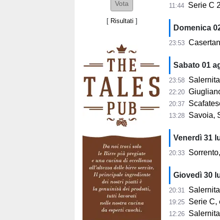
Serie C 20
11:44
[
Risultati
]
Domenica 0
Casertan
23:53
Sabato 01 a
Salernita
23:58
Giugliano
22:20
Scafates
20:37
Savoia, Scot
13:28
Venerdì 31 l
Sorrento,
20:33
Giovedì 30 l
Salernitana,
20:31
Serie C, ecc
19:25
Salernita
12:26