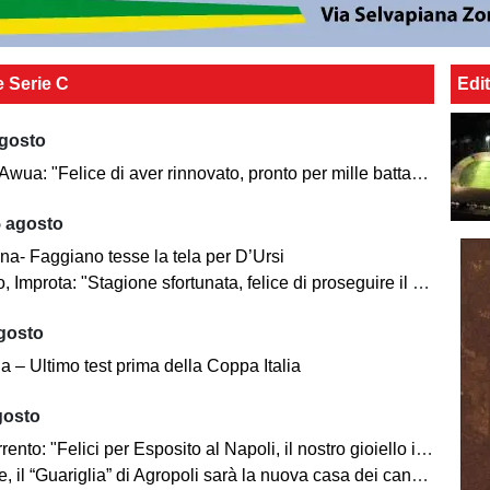
e Serie C
Edit
agosto
wua: "Felice di aver rinnovato, pronto per mille battaglie"
5 agosto
na- Faggiano tesse la tela per D’Ursi
 Improta: "Stagione sfortunata, felice di proseguire il percorso"
agosto
 – Ultimo test prima della Coppa Italia
gosto
nto: "Felici per Esposito al Napoli, il nostro gioiello in ottime mani"
 il “Guariglia” di Agropoli sarà la nuova casa dei canarini