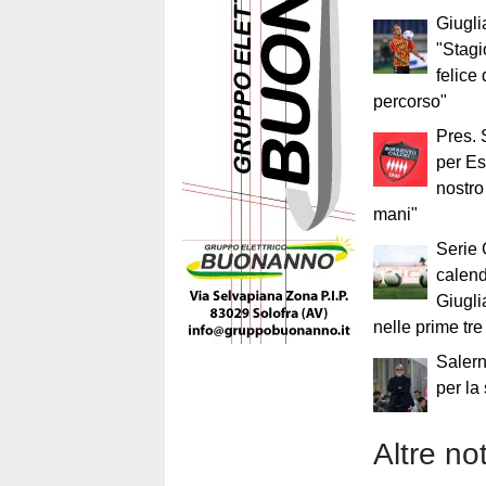
Giugli
"Stagi
felice 
percorso"
Pres. 
per Es
nostro 
mani"
Serie 
calend
Giugli
nelle prime tre
Salern
per la
Altre not