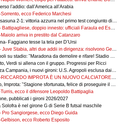
rso l'addio: dall'America all'Arabia
-Sorrento, ecco Federico Marchesi
una 2-1: vittoria azzurra nel primo test congiunto di Castel di Sangro
- Battipagliese, doppio innesto: ufficiali Faraula ed Esposito
-Maiolo arriva in prestito dal Catanzaro
na- Faggiano tesse la tela per D’Ursi
- Juve Stabia, altri due addii in dirigenza: risolvono Gerbo e Zanardini
su stadio: "Maradona da demolire e rifare! Stadio nuovo in ex area Q8"
, Verdi si allena con il gruppo. Progressi per Ricci
 Campania, i nuovi gironi: U.S. Agropoli esclusa dai ripescaggi
-RICCARDO IMPROTA È UN NUOVO CALCIATORE DEL GIUGLIANO
 Improta: "Stagione sfortunata, felice di proseguire il percorso"
-Turris, ecco il difensore Leopoldo Battipaglia
ne, pubblicati i gironi 2026/2027
ia Solofra è nel girone G di Serie B futsal maschile
- Pro Sangiorgese, ecco Diego Guida
-Gelbison, ecco Roberto Esposito