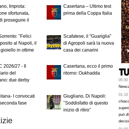
ano, Improta:
Casertana – Ultimo test
one sfortunata,
prima della Coppa Italia
di proseguire il
Sorrento: "Felici
Scafatese, il “Guariglia”
posito al Napoli, il
di Agropoli sarà la nuova
gioiello in ottime
casa dei canarini
C 2026/27 - Il
Casertana, ecco il primo
ario del
ritorno: Oukhadda
ano: due derby
05:00
Newcas
01:10
itana- I convocati
Giugliano, Di Napoli:
chiacc
 seconda fase
"Soddisfatto di questo
superi
inizio di ritiro"
può d
izie
decisi