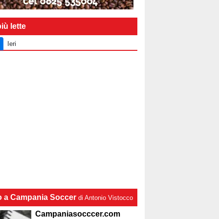
iù lette
Ieri
lo a Campania Soccer
di Antonio Vistocco
Campaniasocccer.com