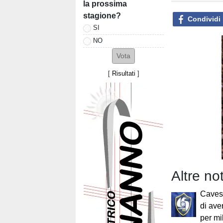
la prossima
stagione?
Condividi
SI
NO
[
Risultati
]
Altre no
Caves
di ave
per mi