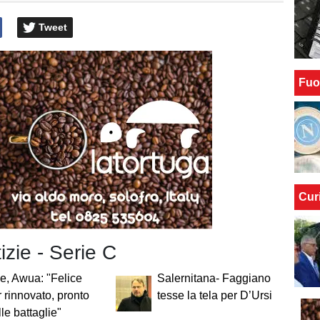
Tweet
Fuo
Cur
tizie - Serie C
e, Awua: "Felice
Salernitana- Faggiano
r rinnovato, pronto
tesse la tela per D’Ursi
lle battaglie"