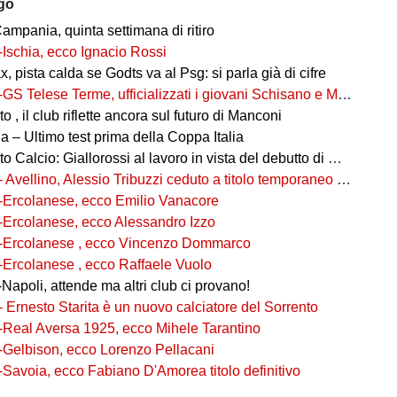
ago
ampania, quinta settimana di ritiro
-Ischia, ecco Ignacio Rossi
, pista calda se Godts va al Psg: si parla già di cifre
-GS Telese Terme, ufficializzati i giovani Schisano e Miretto
 , il club riflette ancora sul futuro di Manconi
 – Ultimo test prima della Coppa Italia
alcio: Giallorossi al lavoro in vista del debutto di Coppa Italia
- Avellino, Alessio Tribuzzi ceduto a titolo temporaneo al Bari
-Ercolanese, ecco Emilio Vanacore
-Ercolanese, ecco Alessandro Izzo
-Ercolanese , ecco Vincenzo Dommarco
-Ercolanese , ecco Raffaele Vuolo
Napoli, attende ma altri club ci provano!
- Ernesto Starita è un nuovo calciatore del Sorrento
-Real Aversa 1925, ecco Mihele Tarantino
-Gelbison, ecco Lorenzo Pellacani
-Savoia, ecco Fabiano D'Amorea titolo definitivo