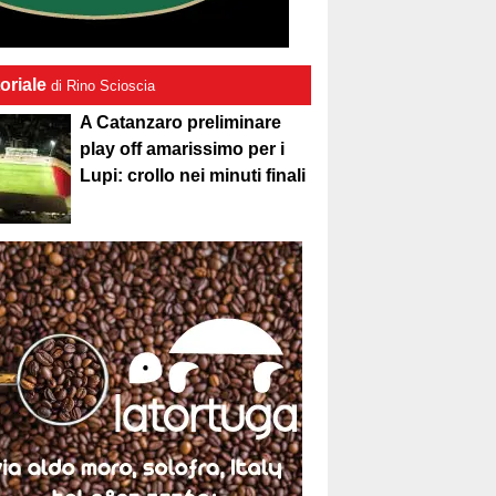
oriale
di Rino Scioscia
A Catanzaro preliminare
play off amarissimo per i
Lupi: crollo nei minuti finali