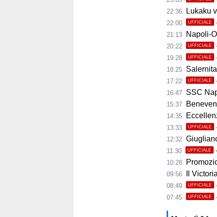
Lukaku ve
22:36
22:00
UFFICIALE
Napoli-Osas
21:13
20:22
UFFICIALE
19:28
UFFICIALE
Salernita
18:25
17:22
UFFICIALE
SSC Napoli 
16:47
Benevento
15:37
Eccellenza
14:35
13:33
UFFICIALE
Giugliano,
12:32
11:30
UFFICIALE
Promozio
10:28
Il Victor
09:56
08:49
UFFICIALE
07:45
UFFICIALE