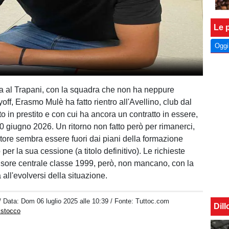
Le p
Oggi
a al Trapani, con la squadra che non ha neppure
yoff, Erasmo Mulè ha fatto rientro all'Avellino, club dal
to in prestito e con cui ha ancora un contratto in essere,
30 giugno 2026. Un ritorno non fatto però per rimanerci,
atore sembra essere fuori dai piani della formazione
 per la sua cessione (a titolo definitivo). Le richieste
ensore centrale classe 1999, però, non mancano, con la
 all'evolversi della situazione.
/ Data:
Dom 06 luglio 2025 alle 10:39
/ Fonte: Tuttoc.com
Dil
istocco