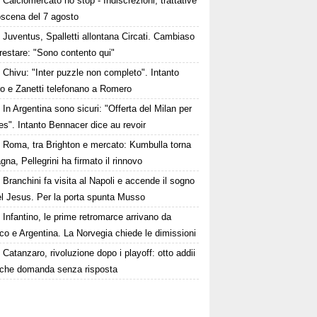
Calciomercato no stop - Indiscrezioni, trattative
oscena del 7 agosto
Juventus, Spalletti allontana Circati. Cambiaso
restare: "Sono contento qui"
Chivu: "Inter puzzle non completo". Intanto
ro e Zanetti telefonano a Romero
In Argentina sono sicuri: "Offerta del Milan per
s". Intanto Bennacer dice au revoir
Roma, tra Brighton e mercato: Kumbulla torna
gna, Pellegrini ha firmato il rinnovo
Branchini fa visita al Napoli e accende il sogno
el Jesus. Per la porta spunta Musso
Infantino, le prime retromarce arrivano da
o e Argentina. La Norvegia chiede le dimissioni
Catanzaro, rivoluzione dopo i playoff: otto addii
lche domanda senza risposta