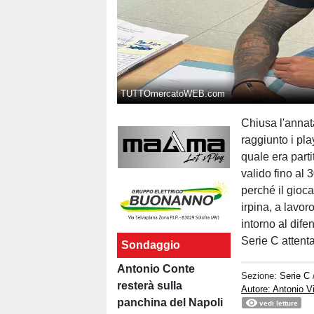
TUTTOmercatoWEB.com
Chiusa l'annat
raggiunto i pla
quale era parti
valido fino al 
perché il gioc
irpina, a lavoro
intorno al dif
Serie C attenta
Sondaggio
Antonio Conte
Sezione:
Serie C
resterà sulla
Autore: Antonio V
panchina del Napoli
vedi letture