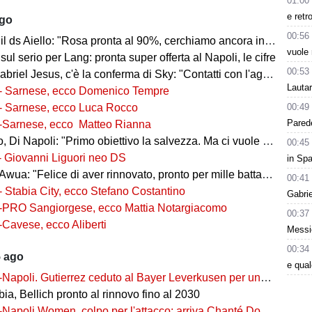
01:00
e retr
ago
00:56
l ds Aiello: "Rosa pronta al 90%, cerchiamo ancora innesti di qualità"
vuole 
 sul serio per Lang: pronta super offerta al Napoli, le cifre
00:53
iel Jesus, c'è la conferma di Sky: "Contatti con l'agente, i dettagli"
Lauta
- Sarnese, ecco Domenico Tempre
00:49
- Sarnese, ecco Luca Rocco
Parede
-Sarnese, ecco Matteo Rianna
 Di Napoli: "Primo obiettivo la salvezza. Ma ci vuole ambizione"
00:45
- Giovanni Liguori neo DS
in Spa
wua: "Felice di aver rinnovato, pronto per mille battaglie"
00:41
- Stabia City, ecco Stefano Costantino
Gabri
-PRO Sangiorgese, ecco Mattia Notargiacomo
00:37
-Cavese, ecco Aliberti
Messic
00:34
5 ago
e qua
-Napoli. Gutierrez ceduto al Bayer Leverkusen per una cifra record
ia, Bellich pronto al rinnovo fino al 2030
-Napoli Women, colpo per l'attacco: arriva Chanté Dompig