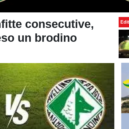
itte consecutive,
Edit
eso un brodino