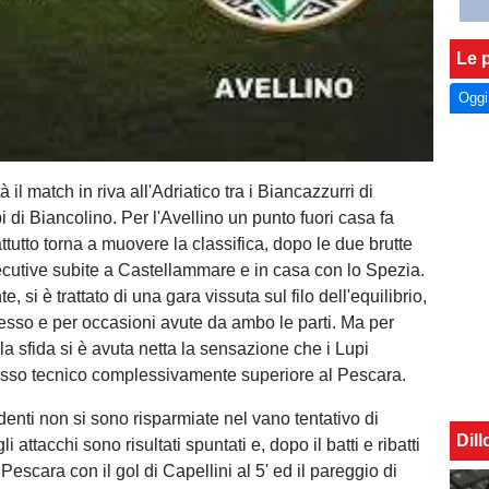
Le p
Oggi
ità il match in riva all'Adriatico tra i Biancazzurri di
pi di Biancolino. Per l'Avellino un punto fuori casa fa
tutto torna a muovere la classifica, dopo le due brutte
ecutive subite a Castellammare e in casa con lo Spezia.
, si è trattato di una gara vissuta sul filo dell'equilibrio,
esso e per occasioni avute da ambo le parti. Ma per
ella sfida si è avuta netta la sensazione che i Lupi
asso tecnico complessivamente superiore al Pescara.
enti non si sono risparmiate nel vano tentativo di
Dil
i attacchi sono risultati spuntati e, dopo il batti e ribatti
Pescara con il gol di Capellini al 5' ed il pareggio di