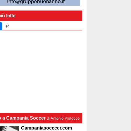
iù lette
Ieri
lo a Campania Soccer
di Antonio Vistocco
Campaniasocccer.com