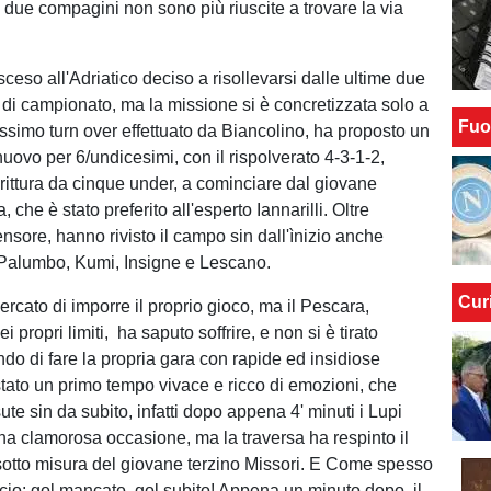
e due compagini non sono più riuscite a trovare la via
sceso all'Adriatico deciso a risollevarsi dalle ultime due
 di campionato, ma la missione si è concretizzata solo a
Fuo
issimo turn over effettuato da Biancolino, ha proposto un
nuovo per 6/undicesimi, con il rispolverato 4-3-1-2,
ittura da cinque under, a cominciare dal giovane
, che è stato preferito all'esperto Iannarilli. Oltre
ensore, hanno rivisto il campo sin dall'ìnizio anche
, Palumbo, Kumi, Insigne e Lescano.
Cur
ercato di imporre il proprio gioco, ma il Pescara,
 propri limiti, ha saputo soffrire, e non si è tirato
ndo di fare la propria gara con rapide ed insidiose
 stato un primo tempo vivace e ricco di emozioni, che
ute sin da subito, infatti dopo appena 4' minuti i Lupi
a clamorosa occasione, ma la traversa ha respinto il
 sotto misura del giovane terzino Missori. E Come spesso
cio: gol mancato, gol subito! Appena un minuto dopo, il