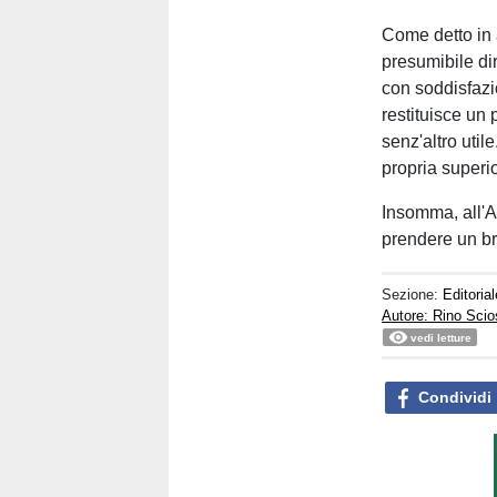
Come detto in 
presumibile di
con soddisfazi
restituisce un 
senz'altro util
propria superi
Insomma, all'A
prendere un br
Sezione:
Editorial
Autore: Rino Scio
vedi letture
Condividi