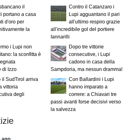
 sbancano il
Contro il Catanzaro i
li portano a casa
Lupi agguantano il pari
ti d'oro per
all'ultimo respiro grazie
nitivamente la
all'incredibile gol del portiere
Iannarilli
rmo i Lupi non
Dopo tre vittorie
tano: la sconfitta è
consecutive, i Lupi
segnata
cadono in casa della
 di Izzo
Sampdoria, ma nessun dramma!
 il SudTirol arriva
Con Ballardini i Lupi
a vittoria
hanno imparato a
utiva degli
correre: a Chiavari tre
passi avanti forse decisivi verso
la salvezza
izie
5 ago