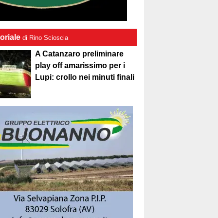
oriale
di Rino Scioscia
A Catanzaro preliminare
play off amarissimo per i
Lupi: crollo nei minuti finali