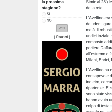
la prossima
Simic al 28') l
stagione?
della rete.
SI
L'Avellino era 
NO
deludenti gare
metà. Il robust
undici inziale 
[
Risultati
]
composto addir
portiere Daffara
all'estremo dif
Milani, Enrici
L'Avellino ha c
consapevole dei
indietro, cerca
ripartenze. E'
sono state viss
hanno avuto un
colpo di testa
accade nel cal