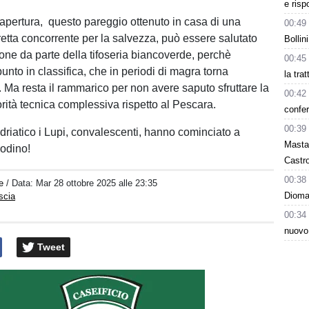
e risp
apertura, questo pareggio ottenuto in casa di una
00:49
retta concorrente per la salvezza, può essere salutato
Bollin
one da parte della tifoseria biancoverde, perchè
00:45
punto in classifica, che in periodi di magra torna
la tra
e. Ma resta il rammarico per non avere saputo sfruttare la
00:42
orità tecnica complessiva rispetto al Pescara.
confer
00:39
driatico i Lupi, convalescenti, hanno cominciato a
Masta
odino!
Castro
00:38
e
/ Data:
Mar 28 ottobre 2025 alle 23:35
Dioman
scia
00:34
nuovo
Tweet