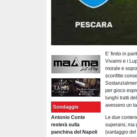
E' finito in par
Vivarini e i Lu
morale e soprat
sconfitte cons
Sostanzialmente
per gioco espr
lunghi tratti d
avessero un t
Sondaggio
Antonio Conte
Le due contend
resterà sulla
superarsi, ma gl
panchina del Napoli
(vantaggio del 