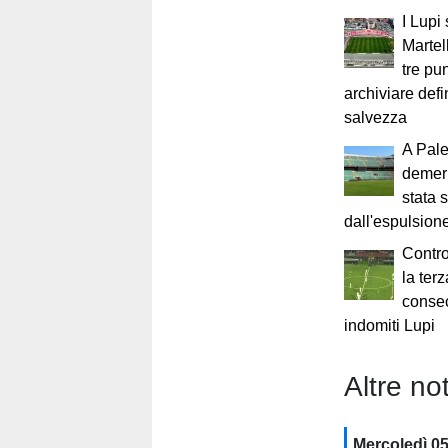
I Lupi
Martel
tre pun
archiviare defi
salvezza
A Pale
demeri
stata 
dall'espulsione
Contro
la terz
consec
indomiti Lupi
Altre not
Mercoledì 0