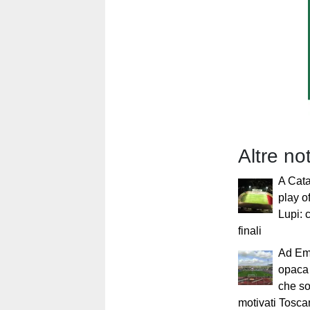
Altre not
A Cata
play o
Lupi: 
finali
Ad Em
opaca 
che s
motivati Tosca