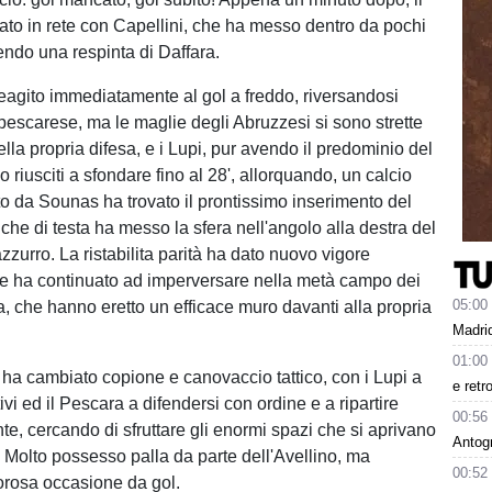
to in rete con Capellini, che ha messo dentro da pochi
endo una respinta di Daffara.
reagito immediatamente al gol a freddo, riversandosi
 pescarese, ma le maglie degli Abruzzesi si sono strette
lla propria difesa, e i Lupi, pur avendo il predominio del
 riusciti a sfondare fino al 28', allorquando, un calcio
to da Sounas ha trovato il prontissimo inserimento del
che di testa ha messo la sfera nell'angolo alla destra del
zzurro. La ristabilita parità ha dato nuovo vigore
che ha continuato ad imperversare nella metà campo dei
05:00
a, che hanno eretto un efficace muro davanti alla propria
Madrid
01:00
 ha cambiato copione e canovaccio tattico, con i Lupi a
e retr
tivi ed il Pescara a difendersi con ordine e a ripartire
00:56
e, cercando di sfruttare gli enormi spazi che si aprivano
Antog
. Molto possesso palla da parte dell'Avellino, ma
00:52
rosa occasione da gol.