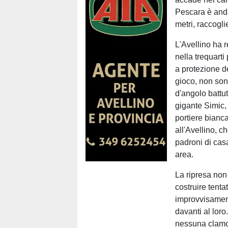
Pescara è anda
metri, raccogli
L'Avellino ha 
nella trequarti
a protezione de
gioco, non sono
d'angolo battu
gigante Simic, 
portiere bianca
all'Avellino, 
padroni di cas
area.
La ripresa non
costruire tenta
improvvisament
davanti al loro
nessuna clamo