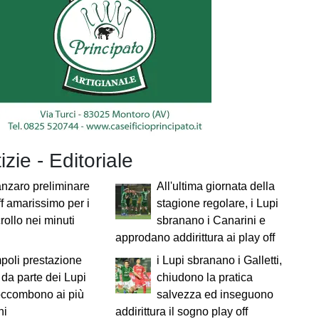
izie - Editoriale
nzaro preliminare
All'ultima giornata della
ff amarissimo per i
stagione regolare, i Lupi
crollo nei minuti
sbranano i Canarini e
approdano addirittura ai play off
poli prestazione
i Lupi sbranano i Galletti,
da parte dei Lupi
chiudono la pratica
occombono ai più
salvezza ed inseguono
ni
addirittura il sogno play off