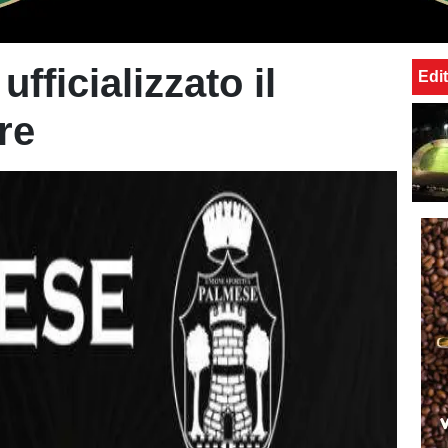
fficializzato il
Edit
re