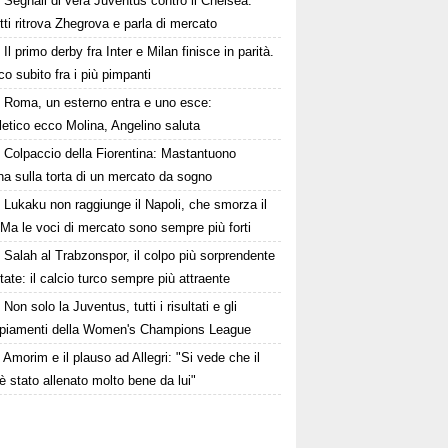
Segnali di vera Juventus contro il Chelsea.
tti ritrova Zhegrova e parla di mercato
Il primo derby fra Inter e Milan finisce in parità.
o subito fra i più pimpanti
Roma, un esterno entra e uno esce:
tletico ecco Molina, Angelino saluta
Colpaccio della Fiorentina: Mastantuono
ina sulla torta di un mercato da sogno
Lukaku non raggiunge il Napoli, che smorza il
Ma le voci di mercato sono sempre più forti
Salah al Trabzonspor, il colpo più sorprendente
state: il calcio turco sempre più attraente
Non solo la Juventus, tutti i risultati e gli
piamenti della Women's Champions League
Amorim e il plauso ad Allegri: "Si vede che il
è stato allenato molto bene da lui"