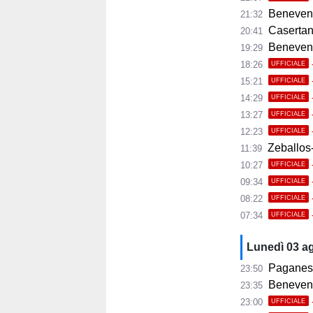
Benevento
21:32
Casertana
20:41
Benevento C
19:29
18:26
UFFICIALE
15:21
UFFICIALE
14:29
UFFICIALE
13:27
UFFICIALE
12:23
UFFICIALE
Zeballos-
11:39
10:27
UFFICIALE
09:34
UFFICIALE
08:22
UFFICIALE
07:34
UFFICIALE
Lunedì 03 a
Paganese,
23:50
Benevento, 
23:35
23:00
UFFICIALE