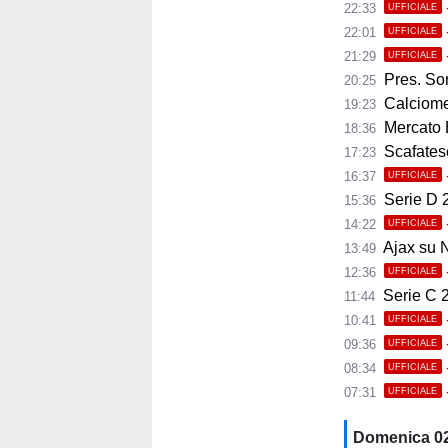
22:33
UFFICIALE
22:01
UFFICIALE
21:29
UFFICIALE
Pres. Sorre
20:25
Calciomer
19:23
Mercato 
18:36
Scafatese,
17:23
16:37
UFFICIALE
Serie D 2
15:36
14:22
UFFICIALE
Ajax su No
13:49
12:36
UFFICIALE
Serie C 20
11:44
10:41
UFFICIALE
09:36
UFFICIALE
08:34
UFFICIALE
07:31
UFFICIALE
Domenica 0