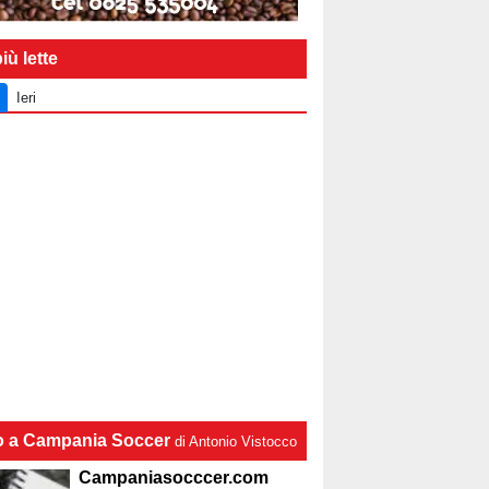
iù lette
Ieri
lo a Campania Soccer
di Antonio Vistocco
Campaniasocccer.com