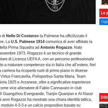
Le p
Oggi
o di
Nello Di Costanzo
la Palmese ha ufficilizzato il
ore. La
U.S. Palmese 1914
comunica di aver affidato la
 della Prima Squadra ad
Antonio Rogazzo
. Nato
 novembre 1973, Rogazzo è un tecnico di grande
tolare di Licenza UEFA A, con un percorso professionale
to a maturare competenze sia in Italia che all’estero. Nel
 carriera ha ricoperto ruoli di primo piano in diverse
i Virtus Francavilla, Polisportiva Santa Maria, Team
ola 1925 e Arzanese, oltre a significative esperienze
 come vice allenatore di Fabio Cannavaro in club
ali Guangzhou Evergrande, Tianjin Quanjian e Al-Nassr
Dil
mi anni Rogazzo ha mostrato una chiara identità tattica,
il modulo 4-3-3 e un calcio propositivo basato su