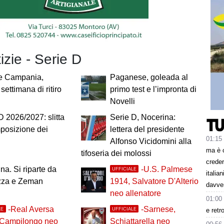
tizie - Serie D
e Campania,
Paganese, goleada al
settimana di ritiro
primo test e l’impronta di
Novelli
D 2026/2027: slitta
Serie D, Nocerina:
posizione dei
lettera del presidente
01:15
Alfonso Vicidomini alla
ma è 
tifoseria dei molossi
creder
na. Si riparte da
-U.S. Palmese
UFFICIALE
italia
za e Zeman
1914, Salvatore D'Alterio
davve
neo allenatore
01:00
-Real Aversa
-Sarnese,
LE
UFFICIALE
e retr
 Campilongo neo
Schiattarella neo