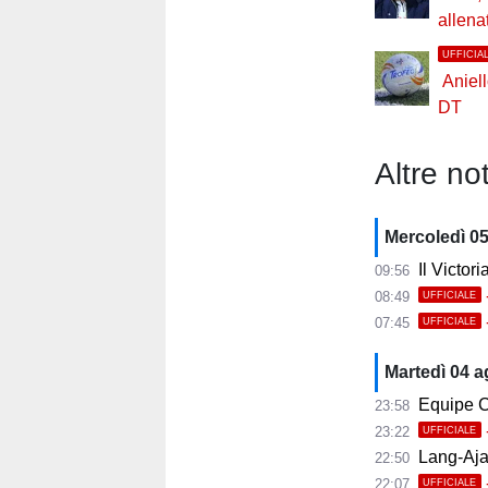
allena
UFFICIA
Aniel
DT
Altre not
Mercoledì 0
Il Victor
09:56
08:49
UFFICIALE
07:45
UFFICIALE
Martedì 04 
Equipe C
23:58
23:22
UFFICIALE
Lang-Ajax
22:50
22:07
UFFICIALE