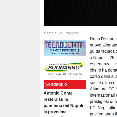
© foto di US Palmese
Dopo l'esoner
nuovo allenat
guida tecnica
a Napoli il 29
esperienza, ti
che lo ha porta
corso della sua
società, tra cu
Sondaggio
Altamura, FC N
Antonio Conte
internazionali
resterà sulla
prestigiosi qu
panchina del Napoli
FC. Negli ulti
la prossima
privilegiando 