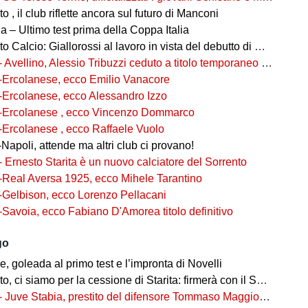
 , il club riflette ancora sul futuro di Manconi
 – Ultimo test prima della Coppa Italia
alcio: Giallorossi al lavoro in vista del debutto di Coppa Italia
- Avellino, Alessio Tribuzzi ceduto a titolo temporaneo al Bari
-Ercolanese, ecco Emilio Vanacore
-Ercolanese, ecco Alessandro Izzo
-Ercolanese , ecco Vincenzo Dommarco
-Ercolanese , ecco Raffaele Vuolo
Napoli, attende ma altri club ci provano!
- Ernesto Starita è un nuovo calciatore del Sorrento
-Real Aversa 1925, ecco Mihele Tarantino
-Gelbison, ecco Lorenzo Pellacani
-Savoia, ecco Fabiano D'Amorea titolo definitivo
go
 goleada al primo test e l’impronta di Novelli
ci siamo per la cessione di Starita: firmerà con il Sorrento in Serie C
- Juve Stabia, prestito del difensore Tommaso Maggioni dal Mantova