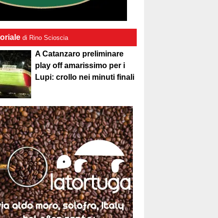
oriale
di Rino Scioscia
A Catanzaro preliminare
play off amarissimo per i
Lupi: crollo nei minuti finali