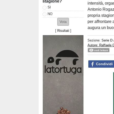
stagione?
intensità, orga
SI
Antonio Rogazz
NO
propria stagi
per affrontare 
augura un buon
[
Risultati
]
Sezione:
Serie D
Autore: Raffaele
vedi letture
Condividi