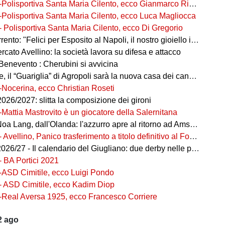
-Polisportiva Santa Maria Cilento, ecco Gianmarco Rizzo
-Polisportiva Santa Maria Cilento, ecco Luca Magliocca
- Polisportiva Santa Maria Cilento, ecco Di Gregorio
nto: "Felici per Esposito al Napoli, il nostro gioiello in ottime mani"
cato Avellino: la società lavora su difesa e attacco
Benevento : Cherubini si avvicina
 il “Guariglia” di Agropoli sarà la nuova casa dei canarini
-Nocerina, ecco Christian Roseti
026/2027: slitta la composizione dei gironi
-Mattia Mastrovito è un giocatore della Salernitana
a Lang, dall'Olanda: l'azzurro apre al ritorno ad Amsterdam!
- Avellino, Panico trasferimento a titolo definitivo al Foggia
26/27 - Il calendario del Giugliano: due derby nelle prime tre
- BA Portici 2021
-ASD Cimitile, ecco Luigi Pondo
- ASD Cimitile, ecco Kadim Diop
-Real Aversa 1925, ecco Francesco Corriere
2 ago