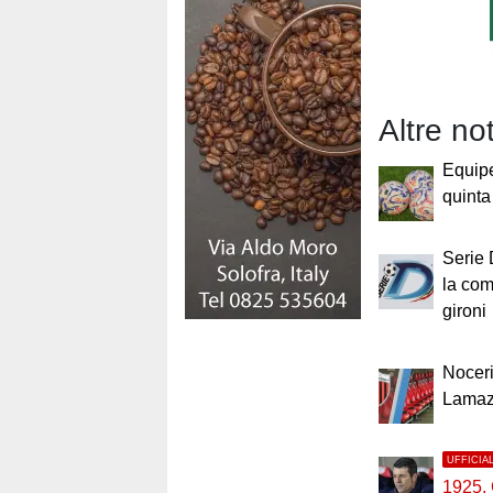
Altre no
Equip
quinta 
Serie 
la com
gironi
Noceri
Lamaz
UFFICIA
1925,