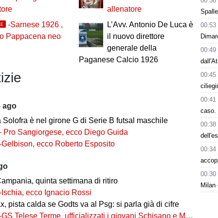
00:56
tore
allenatore
Spalle
-Sarnese 1926 ,
L’Avv. Antonio De Luca è
00:53
LE
lo Pappacena neo
il nuovo direttore
Dimarc
generale della
00:49
Paganese Calcio 1926
dall'A
izie
00:45
cilieg
00:41
5 ago
caso. 
ia Solofra è nel girone G di Serie B futsal maschile
00:38
- Pro Sangiorgese, ecco Diego Guida
dell'e
-Gelbison, ecco Roberto Esposito
00:34
accop
ago
00:30
ampania, quinta settimana di ritiro
Milan 
-Ischia, ecco Ignacio Rossi
, pista calda se Godts va al Psg: si parla già di cifre
-GS Telese Terme, ufficializzati i giovani Schisano e Miretto