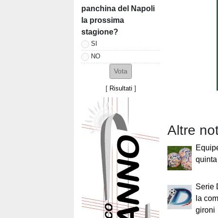
panchina del Napoli
la prossima
stagione?
SI
NO
[
Risultati
]
Altre no
Equip
quinta 
Serie 
la com
gironi