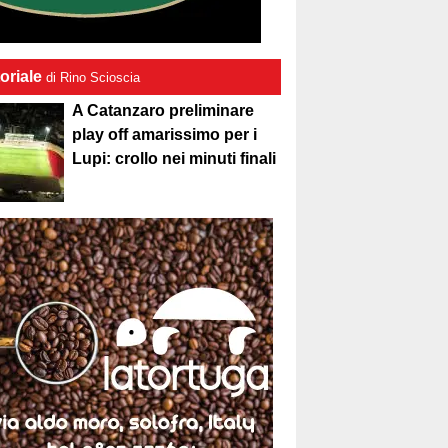
oriale
di Rino Scioscia
A Catanzaro preliminare
play off amarissimo per i
Lupi: crollo nei minuti finali