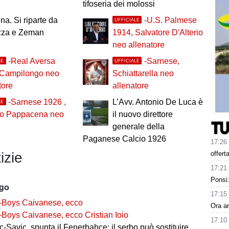
tifoseria dei molossi
na. Si riparte da
-U.S. Palmese
UFFICIALE
za e Zeman
1914, Salvatore D'Alterio
neo allenatore
-Real Aversa
-Sarnese,
LE
UFFICIALE
 Campilongo neo
Schiattarella neo
tore
allenatore
-Sarnese 1926 ,
L’Avv. Antonio De Luca è
LE
lo Pappacena neo
il nuovo direttore
generale della
Paganese Calcio 1926
17:26
offert
izie
17:21
Ponsi:
ago
17:15
-Boys Caivanese, ecco
Ora an
-Boys Caivanese, ecco Cristian Ioio
17:10
-Savic, spunta il Fenerbahce: il serbo può sostituire Ederson