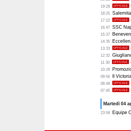
19:28
UFFICIALE
Salernita
18:25
17:22
UFFICIALE
SSC Napoli 
16:47
Benevento
15:37
Eccellenza
14:35
13:33
UFFICIALE
Giugliano,
12:32
11:30
UFFICIALE
Promozio
10:28
Il Victor
09:56
08:49
UFFICIALE
07:45
UFFICIALE
Martedì 04 
Equipe C
23:58