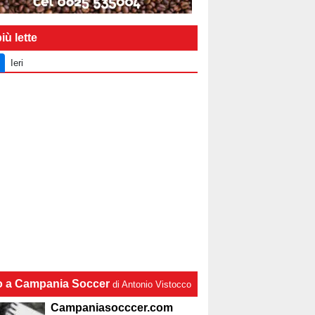
iù lette
Ieri
lo a Campania Soccer
di Antonio Vistocco
Campaniasocccer.com