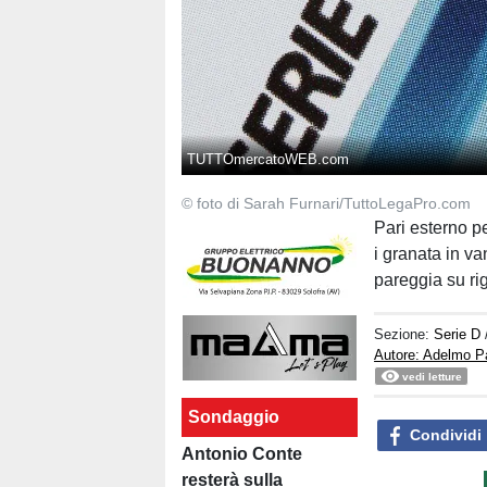
TUTTOmercatoWEB.com
© foto di Sarah Furnari/TuttoLegaPro.com
Pari esterno pe
i granata in v
pareggia su rig
Sezione:
Serie D
Autore: Adelmo P
vedi letture
Sondaggio
Condividi
Antonio Conte
resterà sulla