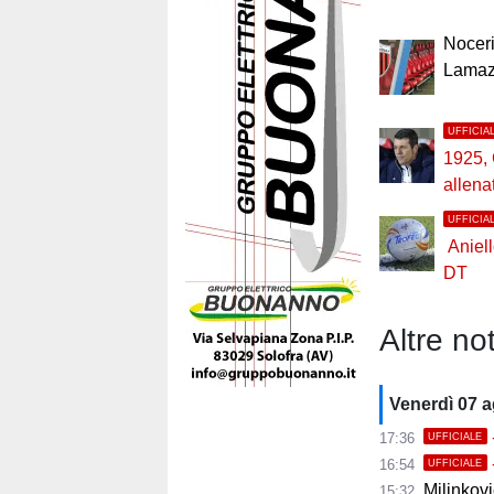
Noceri
Lamaz
UFFICIA
1925,
allena
UFFICIA
Aniel
DT
Altre not
Venerdì 07 
17:36
UFFICIALE
16:54
UFFICIALE
Milinkovic
15:32