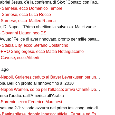
iel Jesus, c'è la conferma di Sky: "Contatti con l'agente, i dettagli"
- Sarnese, ecco Domenico Tempre
- Sarnese, ecco Luca Rocco
-Sarnese, ecco Matteo Rianna
 Di Napoli: "Primo obiettivo la salvezza. Ma ci vuole ambizione"
- Giovanni Liguori neo DS
wua: "Felice di aver rinnovato, pronto per mille battaglie"
- Stabia City, ecco Stefano Costantino
-PRO Sangiorgese, ecco Mattia Notargiacomo
-Cavese, ecco Aliberti
5 ago
-Napoli. Gutierrez ceduto al Bayer Leverkusen per una cifra record
ia, Bellich pronto al rinnovo fino al 2030
-Napoli Women, colpo per l'attacco: arriva Chanté Dompig
rso l'addio: dall'America all'Arabia
-Sorrento, ecco Federico Marchesi
una 2-1: vittoria azzurra nel primo test congiunto di Castel di Sangro
- Battipagliese, doppio innesto: ufficiali Faraula ed Esposito