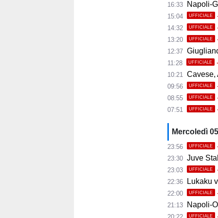
Napoli-Gabr
16:33
15:04
UFFICIALE
14:32
UFFICIALE
13:20
UFFICIALE
Giugliano,
12:37
11:28
UFFICIALE
Cavese, A
10:21
09:56
UFFICIALE
08:55
UFFICIALE
07:51
UFFICIALE
Mercoledì 0
23:56
UFFICIALE
Juve Stab
23:30
23:03
UFFICIALE
Lukaku ve
22:36
22:00
UFFICIALE
Napoli-Osas
21:13
20:22
UFFICIALE