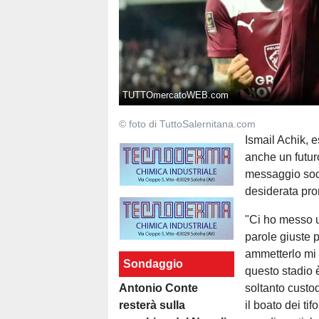
TUTTOmercatoWEB.com
© foto di TuttoSalernitana.com
Ismail Achik, 
anche un futuro
messaggio soci
desiderata pro
"Ci ho messo u
parole giuste p
ammetterlo mi 
Sondaggio
questo stadio 
Antonio Conte
soltanto custod
resterà sulla
il boato dei ti