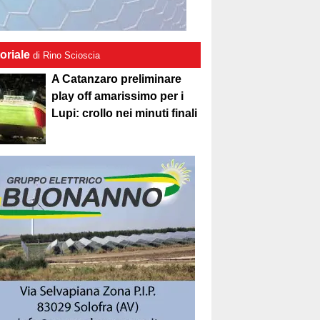
oriale
di Rino Scioscia
A Catanzaro preliminare
play off amarissimo per i
Lupi: crollo nei minuti finali