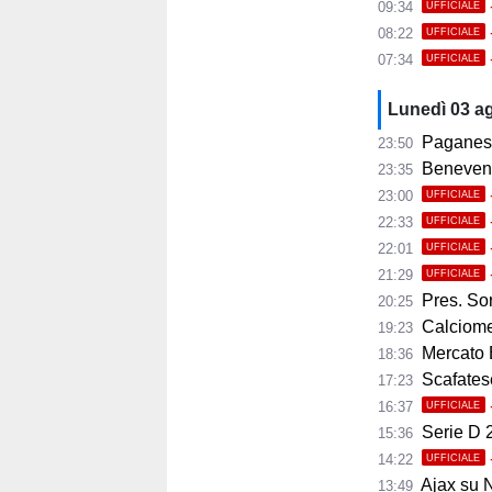
09:34
UFFICIALE
08:22
UFFICIALE
07:34
UFFICIALE
Lunedì 03 a
Paganese,
23:50
Benevento, 
23:35
23:00
UFFICIALE
22:33
UFFICIALE
22:01
UFFICIALE
21:29
UFFICIALE
Pres. Sorre
20:25
Calciomer
19:23
Mercato 
18:36
Scafatese,
17:23
16:37
UFFICIALE
Serie D 2
15:36
14:22
UFFICIALE
Ajax su No
13:49