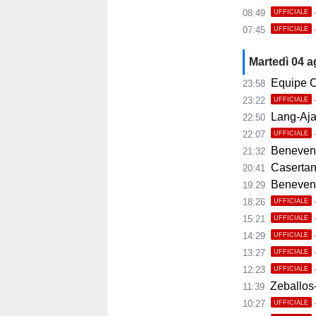
08:49
UFFICIALE
07:45
UFFICIALE
Martedì 04 
Equipe C
23:58
23:22
UFFICIALE
Lang-Ajax
22:50
22:07
UFFICIALE
Benevento
21:32
Casertana
20:41
Benevento C
19:29
18:26
UFFICIALE
15:21
UFFICIALE
14:29
UFFICIALE
13:27
UFFICIALE
12:23
UFFICIALE
Zeballos-
11:39
10:27
UFFICIALE