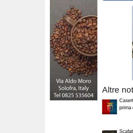
Altre no
Casert
prima 
Scafat