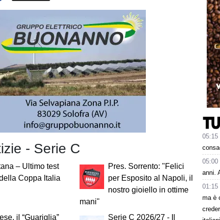
05:15
tizie - Serie C
consa
05:00
ana – Ultimo test
Pres. Sorrento: "Felici
anni. 
della Coppa Italia
per Esposito al Napoli, il
01:15
nostro gioiello in ottime
ma è 
mani"
creder
ese, il “Guariglia”
Serie C 2026/27 - Il