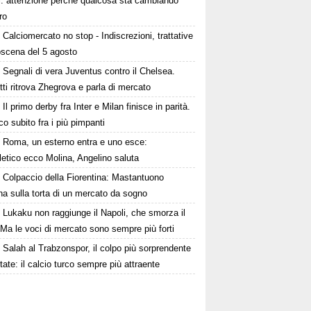
ni: attenzione perché qualcosa sta cambiando
ro
Calciomercato no stop - Indiscrezioni, trattative
oscena del 5 agosto
Segnali di vera Juventus contro il Chelsea.
tti ritrova Zhegrova e parla di mercato
Il primo derby fra Inter e Milan finisce in parità.
o subito fra i più pimpanti
Roma, un esterno entra e uno esce:
tletico ecco Molina, Angelino saluta
Colpaccio della Fiorentina: Mastantuono
ina sulla torta di un mercato da sogno
Lukaku non raggiunge il Napoli, che smorza il
Ma le voci di mercato sono sempre più forti
Salah al Trabzonspor, il colpo più sorprendente
state: il calcio turco sempre più attraente