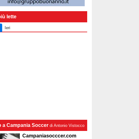
iù lette
Ieri
lo a Campania Soccer
di Antonio Vistocco
Campaniasocccer.com