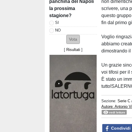
panchina del Napoli
non dimentiche
la prossima
scrivere, una p
stagione?
questo gruppo e
fin dal primo g
SI
NO
Voglio ringraz
abbiamo creato
[
Risultati
]
dimostrando il
Un grazie since
voi tifosi per 
È stato un imm
tutto!SALERN
Sezione:
Serie C
Autore: Antonio V
vedi letture
Condividi