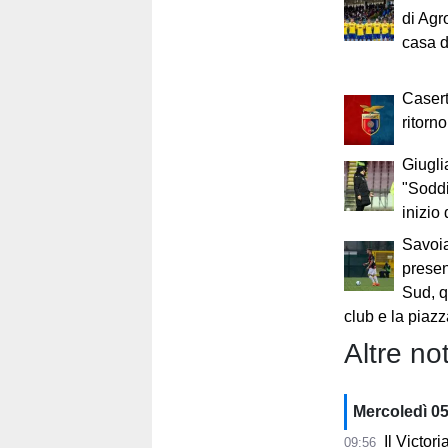
di Agr
casa d
Casert
ritorn
Giugli
"Soddi
inizio d
Savoia
presen
Sud, q
club e la piazz
Altre not
Mercoledì 0
Il Victor
09:56