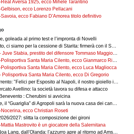
-Real Aversa 1925, ecco Mihele Tarantino
-Gelbison, ecco Lorenzo Pellacani
-Savoia, ecco Fabiano D'Amorea titolo definitivo
go
 goleada al primo test e l’impronta di Novelli
ci siamo per la cessione di Starita: firmerà con il Sorrento in Serie C
- Juve Stabia, prestito del difensore Tommaso Maggioni dal Mantova
-Polisportiva Santa Maria Cilento, ecco Gianmarco Rizzo
-Polisportiva Santa Maria Cilento, ecco Luca Magliocca
- Polisportiva Santa Maria Cilento, ecco Di Gregorio
nto: "Felici per Esposito al Napoli, il nostro gioiello in ottime mani"
cato Avellino: la società lavora su difesa e attacco
Benevento : Cherubini si avvicina
 il “Guariglia” di Agropoli sarà la nuova casa dei canarini
-Nocerina, ecco Christian Roseti
026/2027: slitta la composizione dei gironi
-Mattia Mastrovito è un giocatore della Salernitana
a Lang, dall'Olanda: l'azzurro apre al ritorno ad Amsterdam!