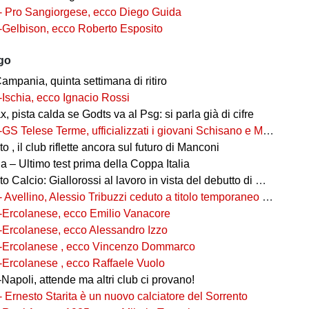
- Pro Sangiorgese, ecco Diego Guida
-Gelbison, ecco Roberto Esposito
ago
ampania, quinta settimana di ritiro
-Ischia, ecco Ignacio Rossi
, pista calda se Godts va al Psg: si parla già di cifre
-GS Telese Terme, ufficializzati i giovani Schisano e Miretto
 , il club riflette ancora sul futuro di Manconi
 – Ultimo test prima della Coppa Italia
alcio: Giallorossi al lavoro in vista del debutto di Coppa Italia
- Avellino, Alessio Tribuzzi ceduto a titolo temporaneo al Bari
-Ercolanese, ecco Emilio Vanacore
-Ercolanese, ecco Alessandro Izzo
-Ercolanese , ecco Vincenzo Dommarco
-Ercolanese , ecco Raffaele Vuolo
Napoli, attende ma altri club ci provano!
- Ernesto Starita è un nuovo calciatore del Sorrento