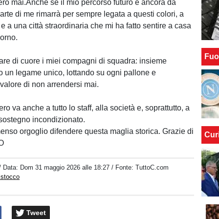
rò mai.Anche se il mio percorso futuro è ancora da
arte di me rimarrà per sempre legata a questi colori, a
 a una città straordinaria che mi ha fatto sentire a casa
iorno.
Fuo
iare di cuore i miei compagni di squadra: insieme
 un legame unico, lottando su ogni pallone e
 valore di non arrendersi mai.
ro va anche a tutto lo staff, alla società e, soprattutto, a
il sostegno incondizionato.
enso orgoglio difendere questa maglia storica. Grazie di
Cur
O
/ Data:
Dom 31 maggio 2026 alle 18:27
/ Fonte: TuttoC.com
istocco
Tweet