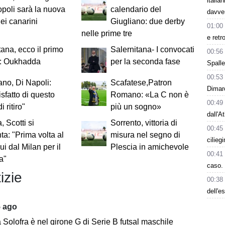
italia
opoli sarà la nuova
calendario del
davve
ei canarini
Giugliano: due derby
01:00
nelle prime tre
e retr
ana, ecco il primo
Salernitana- I convocati
00:56
o: Oukhadda
per la seconda fase
Spalle
00:53
ano, Di Napoli:
Scafatese,Patron
Dimarc
sfatto di questo
Romano: «La C non è
00:49
i ritiro"
più un sogno»
dall'A
, Scotti si
Sorrento, vittoria di
00:45
ta: "Prima volta al
misura nel segno di
cilieg
ui dal Milan per il
Plescia in amichevole
00:41
a"
caso. 
izie
00:38
dell'e
5 ago
ia Solofra è nel girone G di Serie B futsal maschile