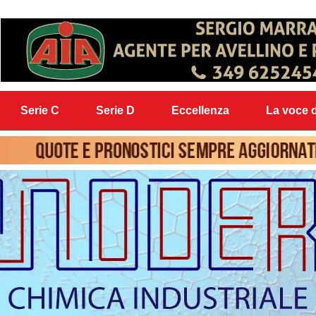
Serie C
Serie D
Eccellenza
La voce d