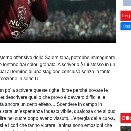
Le p
Oggi
esterno offensivo della Salernitana, potrebbe immaginare
 lontano dai colori granata. A scriverlo è lui stesso in un
al al termine di una stagione conclusa senza la tanto
mozione in serie B
n po’ a scrivere queste righe, forse perché trovare le
er descrivere quello che provo è davvero difficile, e
fa ancora un certo effetto… Scendere in campo in
è stata un’esperienza indescrivibile, qualcosa che si può
Dil
ire nel cuore dopo averlo vissuto. L’energia della curva,
fosi e i cori che fanno vibrare l’anima sono emozioni che