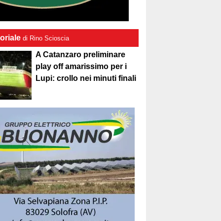
oriale
di Rino Scioscia
A Catanzaro preliminare
play off amarissimo per i
Lupi: crollo nei minuti finali