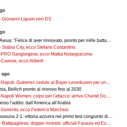
ago
- Giovanni Liguori neo DS
ago
wua: "Felice di aver rinnovato, pronto per mille battaglie"
- Stabia City, ecco Stefano Costantino
-PRO Sangiorgese, ecco Mattia Notargiacomo
-Cavese, ecco Aliberti
5 ago
-Napoli. Gutierrez ceduto al Bayer Leverkusen per una cifra record
ia, Bellich pronto al rinnovo fino al 2030
-Napoli Women, colpo per l'attacco: arriva Chanté Dompig
rso l'addio: dall'America all'Arabia
-Sorrento, ecco Federico Marchesi
una 2-1: vittoria azzurra nel primo test congiunto di Castel di Sangro
- Battipagliese, doppio innesto: ufficiali Faraula ed Esposito