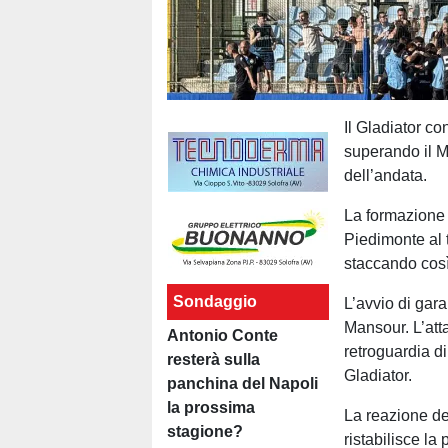
Il Gladiator co
superando il Ma
dell’andata.
La formazione
Piedimonte al 
staccando così 
Sondaggio
L’avvio di gara
Mansour. L’att
Antonio Conte
retroguardia di
resterà sulla
Gladiator.
panchina del Napoli
la prossima
La reazione del
stagione?
ristabilisce la