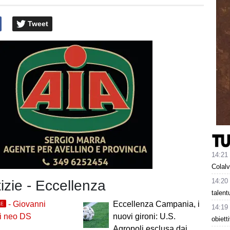
Tweet
14:21
Colalv
14:20
tizie - Eccellenza
talen
- Giovanni
Eccellenza Campania, i
LE
14:19
i neo DS
nuovi gironi: U.S.
obiett
Agropoli esclusa dai