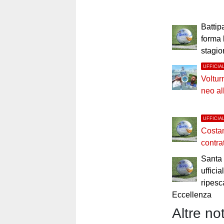
Battip
forma 
stagi
UFFICIA
Voltur
neo al
UFFICIA
Costan
contra
Santa 
uffici
ripesc
Eccellenza
Altre not