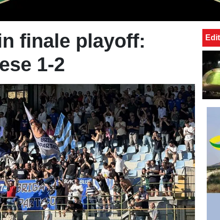
n finale playoff:
Edit
tese 1-2