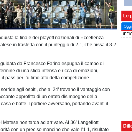
Le p
Oggi
UFFIC
nquista la finale dei playoff nazionali di Eccellenza
tese in trasferta con il punteggio di 2-1, che bissa il 3-2
 guidata da Francesco Farina espugna il campo di
termine di una sfida intensa e ricca di emozioni,
il pass per l’ultimo atto della competizione.
 sorride agli ospiti, che al 24’ trovano il vantaggio con
accante approfitta di un errato disimpegno della
 casa e batte il portiere avversario, portando avanti il
 Matese non tarda ad arrivare. Al 36’ Langellotti
Dil
 parità con un preciso mancino che vale l’1-1, risultato