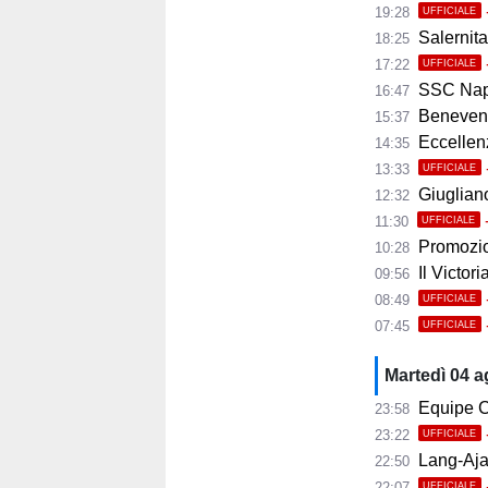
19:28
UFFICIALE
Salernita
18:25
17:22
UFFICIALE
SSC Napoli 
16:47
Benevento
15:37
Eccellenza
14:35
13:33
UFFICIALE
Giugliano,
12:32
11:30
UFFICIALE
Promozio
10:28
Il Victor
09:56
08:49
UFFICIALE
07:45
UFFICIALE
Martedì 04 
Equipe C
23:58
23:22
UFFICIALE
Lang-Ajax
22:50
22:07
UFFICIALE