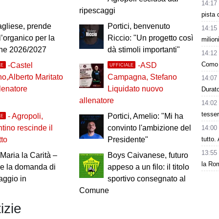
14:17
ripescaggi
pista 
agliese, prende
Portici, benvenuto
14:15
l’organico per la
Riccio: "Un progetto così
milion
one 2026/2027
dà stimoli importanti"
14:12
Como 
-Castel
-ASD
LE
UFFICIALE
no,Alberto Maritato
Campagna, Stefano
14:07
lenatore
Liquidato nuovo
Durat
allenatore
14:02
tesse
- Agropoli,
Portici, Amelio: "Mi ha
LE
tino rescinde il
convinto l'ambizione del
14:00
tutto
tto
Presidente"
13:55
Maria la Carità –
Boys Caivanese, futuro
la Rom
ale la domanda di
appeso a un filo: il titolo
aggio in
sportivo consegnato al
Comune
izie