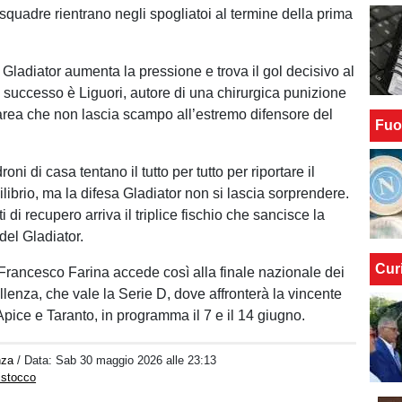
squadre rientrano negli spogliatoi al termine della prima
l Gladiator aumenta la pressione e trova il gol decisivo al
il successo è Liguori, autore di una chirurgica punizione
l’area che non lascia scampo all’estremo difensore del
Fuo
roni di casa tentano il tutto per tutto per riportare il
uilibrio, ma la difesa Gladiator non si lascia sorprendere.
 di recupero arriva il triplice fischio che sancisce la
del Gladiator.
Cur
Francesco Farina accede così alla finale nazionale dei
llenza, che vale la Serie D, dove affronterà la vincente
 Apice e Taranto, in programma il 7 e il 14 giugno.
nza
/ Data:
Sab 30 maggio 2026 alle 23:13
istocco