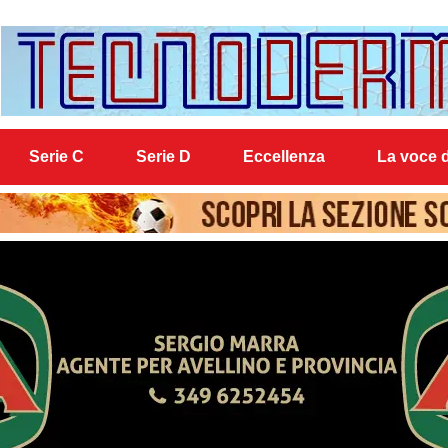
Serie C
Serie D
Eccellenza
La voce d