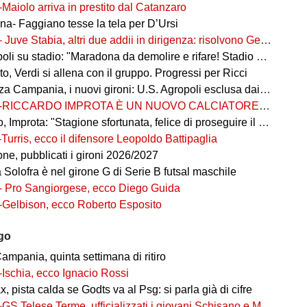
-Maiolo arriva in prestito dal Catanzaro
na- Faggiano tesse la tela per D’Ursi
- Juve Stabia, altri due addii in dirigenza: risolvono Gerbo e Zanardini
su stadio: "Maradona da demolire e rifare! Stadio nuovo in ex area Q8"
, Verdi si allena con il gruppo. Progressi per Ricci
 Campania, i nuovi gironi: U.S. Agropoli esclusa dai ripescaggi
-RICCARDO IMPROTA È UN NUOVO CALCIATORE DEL GIUGLIANO
 Improta: "Stagione sfortunata, felice di proseguire il percorso"
-Turris, ecco il difensore Leopoldo Battipaglia
ne, pubblicati i gironi 2026/2027
ia Solofra è nel girone G di Serie B futsal maschile
- Pro Sangiorgese, ecco Diego Guida
-Gelbison, ecco Roberto Esposito
ago
ampania, quinta settimana di ritiro
-Ischia, ecco Ignacio Rossi
, pista calda se Godts va al Psg: si parla già di cifre
-GS Telese Terme, ufficializzati i giovani Schisano e Miretto