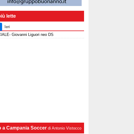
iù lette
Ieri
IALE- Giovanni Liguori neo DS
lo a Campania Soccer
di Antonio Vistocco