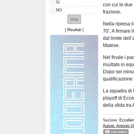
SI
con cui le due 
NO
frazione.
Nella ripresa i
[
Risultati
]
70’. A firmare 
dal limite del
Matese.
Nel finale i pad
risultato in eq
Dopo sei minuti
qualificazione 
La squadra di 
playoff di Ecce
della sfida tra
Sezione:
Eccelle
Autore: Antonio V
vedi letture