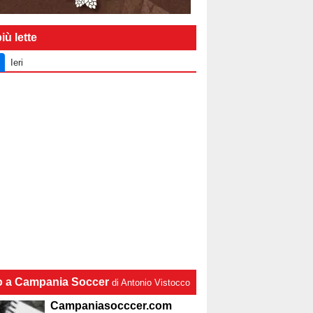
iù lette
Ieri
lo a Campania Soccer
di Antonio Vistocco
Campaniasocccer.com