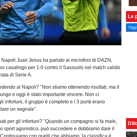
Le p
Oggi
el Napoli Juan Jesus ha parlato ai microfoni di DAZN,
so casalingo per 1-0 contro il Sassuolo nel match valido
nata di Serie A.
dendo al Napoli? "Non stiamo ottenendo risultati, ma il
ungo e oggi è stato importante vincere. Non ci
i infortuni, il gruppo è completo e i 3 punti erano
 dare un segnale".
ati per gli infortuni? "Quando un compagno si fa male,
Dil
no sport agonistico, può succedere e dobbiamo dare il
 Continuiamo con quelli che abbiamo, la classifica è