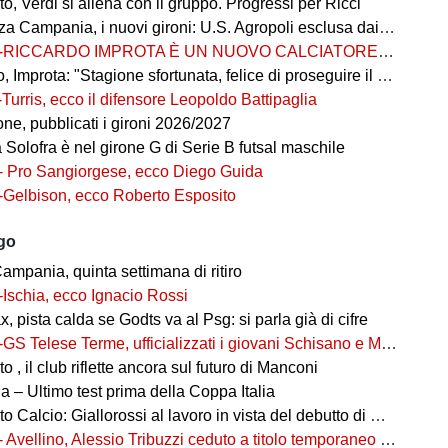
, Verdi si allena con il gruppo. Progressi per Ricci
 Campania, i nuovi gironi: U.S. Agropoli esclusa dai ripescaggi
-RICCARDO IMPROTA È UN NUOVO CALCIATORE DEL GIUGLIANO
 Improta: "Stagione sfortunata, felice di proseguire il percorso"
-Turris, ecco il difensore Leopoldo Battipaglia
ne, pubblicati i gironi 2026/2027
ia Solofra è nel girone G di Serie B futsal maschile
- Pro Sangiorgese, ecco Diego Guida
-Gelbison, ecco Roberto Esposito
ago
ampania, quinta settimana di ritiro
-Ischia, ecco Ignacio Rossi
, pista calda se Godts va al Psg: si parla già di cifre
-GS Telese Terme, ufficializzati i giovani Schisano e Miretto
 , il club riflette ancora sul futuro di Manconi
 – Ultimo test prima della Coppa Italia
alcio: Giallorossi al lavoro in vista del debutto di Coppa Italia
- Avellino, Alessio Tribuzzi ceduto a titolo temporaneo al Bari