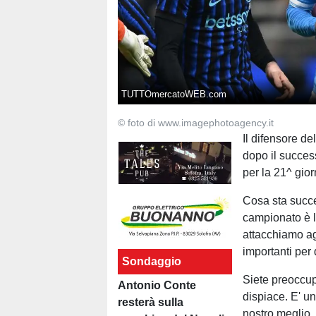
TUTTOmercatoWEB.com
© foto di www.imagephotoagency.it
Il difensore d
dopo il succes
per la 21^ gior
Cosa sta succe
campionato è l
attacchiamo agl
importanti per
Sondaggio
Siete preoccup
Antonio Conte
dispiace. E' u
resterà sulla
nostro meglio.