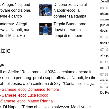
Zeball
, Allegri: "Hojlund
Di Lorenzo a vita al
08:00
rovare condizione.
Napoli?ecco la
chiacc
yne è carico"
conferenza stampa
superi
onferma: “Allegri
Tegola Buongiorno,
può d
eva al Napoli, ma
dovrà operarsi: ecco i
decisi
lto il Milan. Ho
tempi di recupero
07:55
finali
izie
07:49
alla p
07:43
ago
resta 
l ds Aiello: "Rosa pronta al 90%, cerchiamo ancora innesti di qualità"
07:38
 sul serio per Lang: pronta super offerta al Napoli, le cifre
ora s
iel Jesus, c'è la conferma di Sky: "Contatti con l'agente, i dettagli"
07:34
- Sarnese, ecco Domenico Tempre
De Ros
- Sarnese, ecco Luca Rocco
-Sarnese, ecco Matteo Rianna
 Di Napoli: "Primo obiettivo la salvezza. Ma ci vuole ambizione"