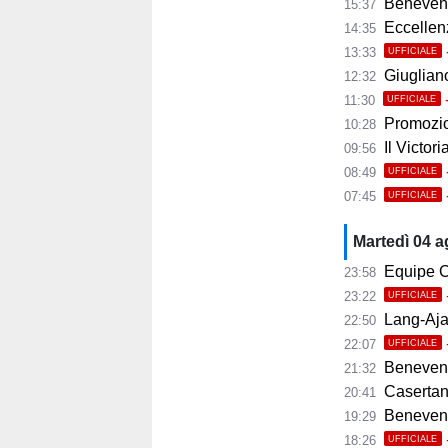
Benevento
15:37
Eccellenza
14:35
13:33
UFFICIALE
Giugliano,
12:32
11:30
UFFICIALE
Promozio
10:28
Il Victor
09:56
08:49
UFFICIALE
07:45
UFFICIALE
Martedì 04 
Equipe C
23:58
23:22
UFFICIALE
Lang-Ajax
22:50
22:07
UFFICIALE
Benevento
21:32
Casertana
20:41
Benevento C
19:29
18:26
UFFICIALE