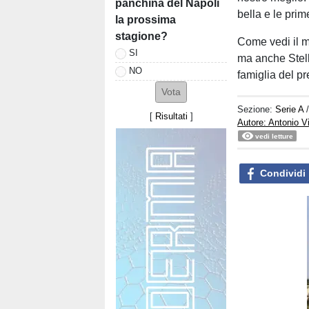
panchina del Napoli
bella e le pri
la prossima
stagione?
Come vedi il m
SI
ma anche Stell
NO
famiglia del p
Sezione:
Serie A
[
Risultati
]
Autore: Antonio V
vedi letture
Condividi