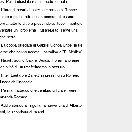
os. Per Badiashile resta il nodo formula
L'Inter dimostri di poter fare mercato. Troppe
hiere e pochi fatti: guai a pensare di essere
ore a tutte le altre a prescindere. Juve, il portiere
iventare un "problema". Milan-Leao, serve una
one netta
La coppa stregata di Gabriel Ochoa Uribe: le tre
 perse che hanno negato il paradiso a "El Médico"
Napoli, sogno Gabriel Jesus: il brasiliano apre
ossibilità di un trasferimento in azzurro
Inter, Lautaro e Zanetti in pressing su Romero:
il nodo dell’ingaggio
Parma, l’attacco che cambia: ufficiale Touré,
i attende Romero
Addio storico a Trigoria: la nuova vita di Alberto
si, lo scopritore di talenti