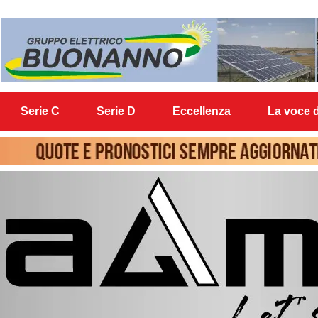
Serie C
Serie D
Eccellenza
La voce d