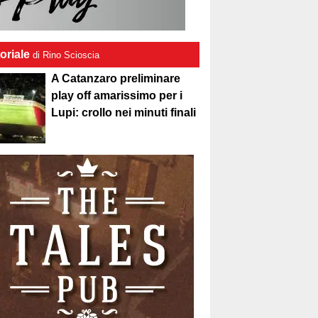
oriale
di Rino Scioscia
A Catanzaro preliminare
play off amarissimo per i
Lupi: crollo nei minuti finali