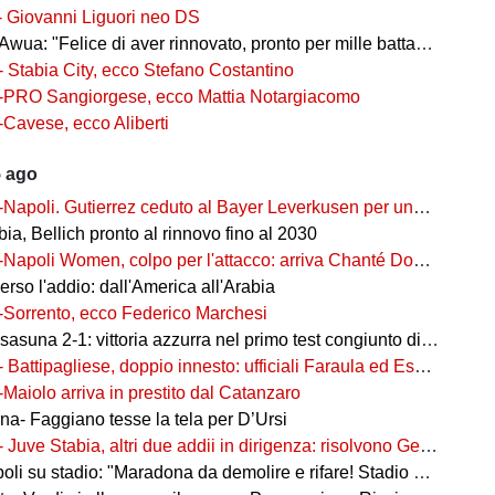
- Giovanni Liguori neo DS
wua: "Felice di aver rinnovato, pronto per mille battaglie"
- Stabia City, ecco Stefano Costantino
-PRO Sangiorgese, ecco Mattia Notargiacomo
-Cavese, ecco Aliberti
5 ago
-Napoli. Gutierrez ceduto al Bayer Leverkusen per una cifra record
ia, Bellich pronto al rinnovo fino al 2030
-Napoli Women, colpo per l'attacco: arriva Chanté Dompig
rso l'addio: dall'America all'Arabia
-Sorrento, ecco Federico Marchesi
una 2-1: vittoria azzurra nel primo test congiunto di Castel di Sangro
- Battipagliese, doppio innesto: ufficiali Faraula ed Esposito
-Maiolo arriva in prestito dal Catanzaro
na- Faggiano tesse la tela per D’Ursi
- Juve Stabia, altri due addii in dirigenza: risolvono Gerbo e Zanardini
su stadio: "Maradona da demolire e rifare! Stadio nuovo in ex area Q8"