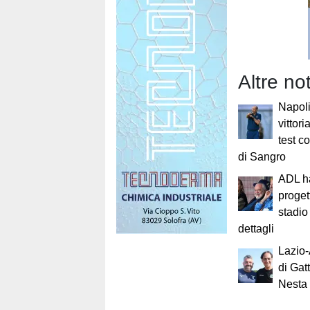
Altre not
Napol
vittor
test c
di Sangro
ADL ha
proget
stadio 
dettagli
Lazio-
di Gat
Nesta 