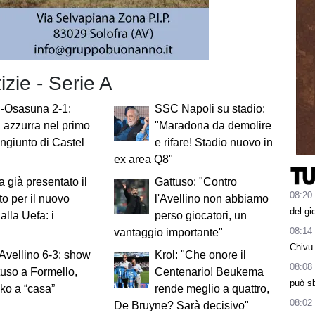
izie - Serie A
i-Osasuna 2-1:
SSC Napoli su stadio:
ia azzurra nel primo
"Maradona da demolire
ongiunto di Castel
e rifare! Stadio nuovo in
ex area Q8"
 già presentato il
Gattuso: "Contro
08:20
to per il nuovo
l'Avellino non abbiamo
del gi
alla Uefa: i
perso giocatori, un
08:14
vantaggio importante"
Chivu 
Avellino 6-3: show
Krol: "Che onore il
08:08
tuso a Formello,
Centenario! Beukema
può sb
ko a “casa”
rende meglio a quattro,
08:02
De Bruyne? Sarà decisivo"