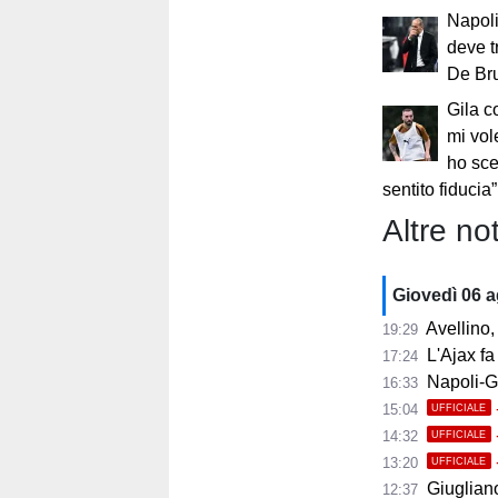
Napoli
deve t
De Bru
Gila c
mi vol
ho sce
sentito fiducia”
Altre not
Giovedì 06 
Avellino, i
19:29
L'Ajax fa
17:24
Napoli-Gabr
16:33
15:04
UFFICIALE
14:32
UFFICIALE
13:20
UFFICIALE
Giugliano,
12:37