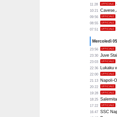
11:28
UFFICIALE
Cavese, A
10:21
09:56
UFFICIALE
08:55
UFFICIALE
07:51
UFFICIALE
Mercoledì 0
23:56
UFFICIALE
Juve Stab
23:30
23:03
UFFICIALE
Lukaku ve
22:36
22:00
UFFICIALE
Napoli-Osas
21:13
20:22
UFFICIALE
19:28
UFFICIALE
Salernita
18:25
17:22
UFFICIALE
SSC Napoli 
16:47