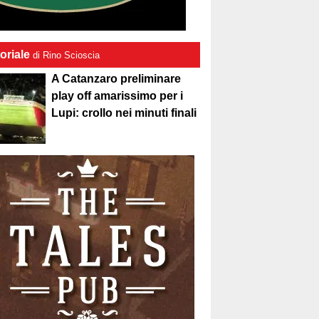
oriale
di Rino Scioscia
A Catanzaro preliminare
play off amarissimo per i
Lupi: crollo nei minuti finali