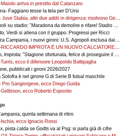
-Maiolo arriva in prestito dal Catanzaro
na- Faggiano tesse la tela per D’Ursi
- Juve Stabia, altri due addii in dirigenza: risolvono Gerbo e Zanardini
su stadio: "Maradona da demolire e rifare! Stadio nuovo in ex area Q8"
, Verdi si allena con il gruppo. Progressi per Ricci
 Campania, i nuovi gironi: U.S. Agropoli esclusa dai ripescaggi
-RICCARDO IMPROTA È UN NUOVO CALCIATORE DEL GIUGLIANO
 Improta: "Stagione sfortunata, felice di proseguire il percorso"
-Turris, ecco il difensore Leopoldo Battipaglia
ne, pubblicati i gironi 2026/2027
ia Solofra è nel girone G di Serie B futsal maschile
- Pro Sangiorgese, ecco Diego Guida
-Gelbison, ecco Roberto Esposito
ago
ampania, quinta settimana di ritiro
-Ischia, ecco Ignacio Rossi
, pista calda se Godts va al Psg: si parla già di cifre
-GS Telese Terme, ufficializzati i giovani Schisano e Miretto