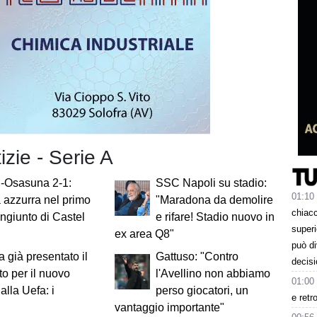
izie - Serie A
i-Osasuna 2-1:
SSC Napoli su stadio:
01:10
ia azzurra nel primo
"Maradona da demolire
chiacc
ongiunto di Castel
e rifare! Stadio nuovo in
superi
ex area Q8"
può d
 già presentato il
Gattuso: "Contro
decisi
to per il nuovo
l'Avellino non abbiamo
01:00
alla Uefa: i
perso giocatori, un
e retr
vantaggio importante"