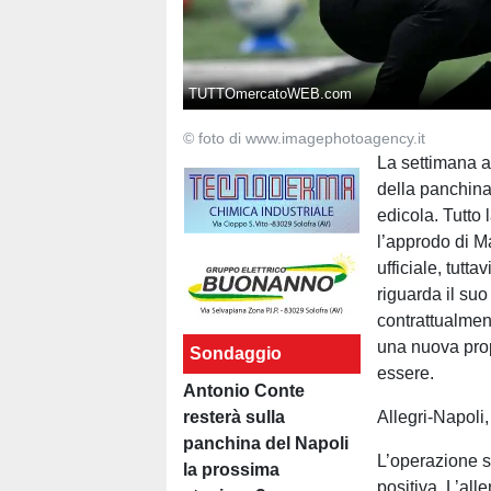
TUTTOmercatoWEB.com
© foto di www.imagephotoagency.it
La settimana ap
della panchina 
edicola. Tutto
l’approdo di Ma
ufficiale, tutt
riguarda il suo 
contrattualmen
una nuova prop
Sondaggio
essere.
Antonio Conte
resterà sulla
Allegri-Napoli,
panchina del Napoli
L’operazione 
la prossima
positiva. L’all