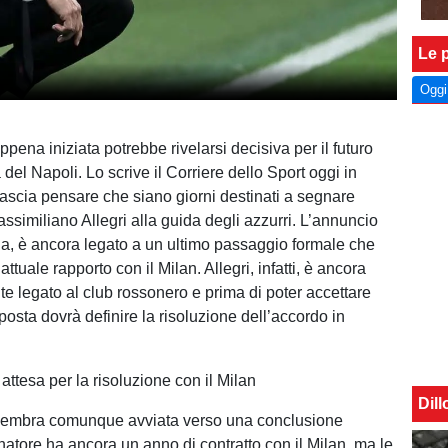
Le p
Oggi
pena iniziata potrebbe rivelarsi decisiva per il futuro
del Napoli. Lo scrive il Corriere dello Sport oggi in
 lascia pensare che siano giorni destinati a segnare
ssimiliano Allegri alla guida degli azzurri. L’annuncio
avia, è ancora legato a un ultimo passaggio formale che
attuale rapporto con il Milan. Allegri, infatti, è ancora
te legato al club rossonero e prima di poter accettare
osta dovrà definire la risoluzione dell’accordo in
 attesa per la risoluzione con il Milan
Dil
sembra comunque avviata verso una conclusione
enatore ha ancora un anno di contratto con il Milan, ma le