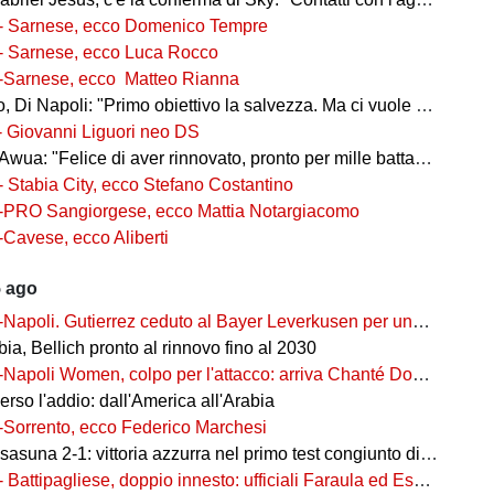
- Sarnese, ecco Domenico Tempre
- Sarnese, ecco Luca Rocco
-Sarnese, ecco Matteo Rianna
 Di Napoli: "Primo obiettivo la salvezza. Ma ci vuole ambizione"
- Giovanni Liguori neo DS
wua: "Felice di aver rinnovato, pronto per mille battaglie"
- Stabia City, ecco Stefano Costantino
-PRO Sangiorgese, ecco Mattia Notargiacomo
-Cavese, ecco Aliberti
5 ago
-Napoli. Gutierrez ceduto al Bayer Leverkusen per una cifra record
ia, Bellich pronto al rinnovo fino al 2030
-Napoli Women, colpo per l'attacco: arriva Chanté Dompig
rso l'addio: dall'America all'Arabia
-Sorrento, ecco Federico Marchesi
una 2-1: vittoria azzurra nel primo test congiunto di Castel di Sangro
- Battipagliese, doppio innesto: ufficiali Faraula ed Esposito