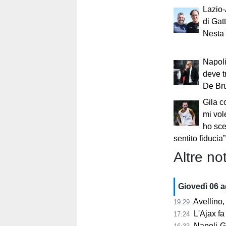
Lazio-
di Gat
Nesta 
Napoli
deve t
De Bru
Gila c
mi vol
ho sce
sentito fiducia”
Altre not
Giovedì 06 
Avellino, i
19:29
L'Ajax fa
17:24
Napoli-Gabr