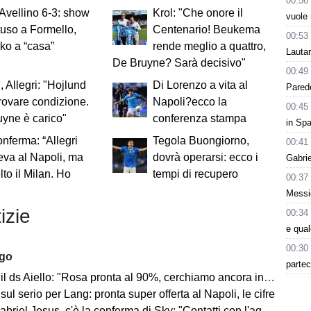
00:56
Avellino 6-3: show
Krol: "Che onore il
vuole 
tuso a Formello,
Centenario! Beukema
00:53
ko a “casa”
rende meglio a quattro,
Lauta
De Bruyne? Sarà decisivo"
00:49
, Allegri: "Hojlund
Di Lorenzo a vita al
Parede
rovare condizione.
Napoli?ecco la
00:45
yne è carico"
conferenza stampa
in Spa
onferma: “Allegri
Tegola Buongiorno,
00:41
eva al Napoli, ma
dovrà operarsi: ecco i
Gabri
lto il Milan. Ho
tempi di recupero
00:37
Messic
izie
00:34
e qua
00:30
ago
partec
l ds Aiello: "Rosa pronta al 90%, cerchiamo ancora innesti di qualità"
 sul serio per Lang: pronta super offerta al Napoli, le cifre
iel Jesus, c'è la conferma di Sky: "Contatti con l'agente, i dettagli"