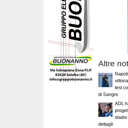
Altre not
Napol
vittor
test c
di Sangro
ADL ha
proget
stadio 
dettagli