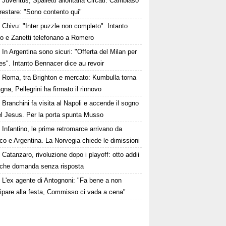
Juventus, Spalletti allontana Circati. Cambiaso
restare: "Sono contento qui"
Chivu: "Inter puzzle non completo". Intanto
ro e Zanetti telefonano a Romero
In Argentina sono sicuri: "Offerta del Milan per
s". Intanto Bennacer dice au revoir
Roma, tra Brighton e mercato: Kumbulla torna
gna, Pellegrini ha firmato il rinnovo
Branchini fa visita al Napoli e accende il sogno
el Jesus. Per la porta spunta Musso
Infantino, le prime retromarce arrivano da
o e Argentina. La Norvegia chiede le dimissioni
Catanzaro, rivoluzione dopo i playoff: otto addii
lche domanda senza risposta
L'ex agente di Antognoni: "Fa bene a non
ipare alla festa, Commisso ci vada a cena"