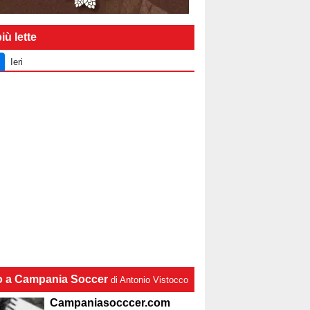
iù lette
Ieri
lo a Campania Soccer
di Antonio Vistocco
Campaniasocccer.com