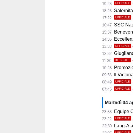
19:28
UFFICIALE
Salernita
18:25
17:22
UFFICIALE
SSC Napoli 
16:47
Benevento
15:37
Eccellenza
14:35
13:33
UFFICIALE
Giugliano,
12:32
11:30
UFFICIALE
Promozio
10:28
Il Victor
09:56
08:49
UFFICIALE
07:45
UFFICIALE
Martedì 04 
Equipe C
23:58
23:22
UFFICIALE
Lang-Ajax
22:50
UFFICIALE