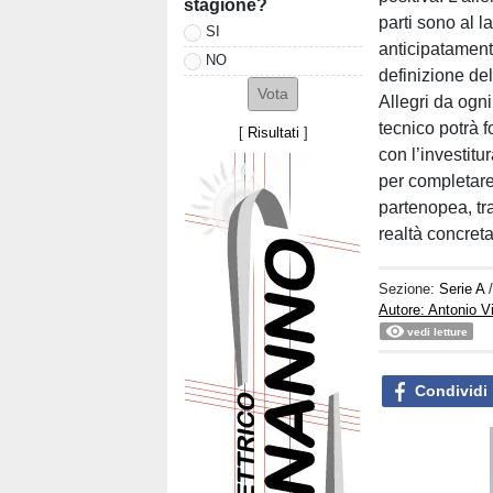
stagione?
parti sono al 
SI
anticipatamente
NO
definizione del
Allegri da ogn
tecnico potrà f
[
Risultati
]
con l’investitu
per completare
partenopea, tr
realtà concreta
Sezione:
Serie A
Autore: Antonio V
vedi letture
Condividi