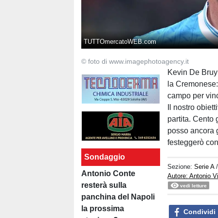
TUTTOmercatoWEB.com
© foto di www.imagephotoagency.it
Kevin De Bruyn
la Cremonese:
campo per vinc
Il nostro obie
partita. Cento
posso ancora gi
festeggerò con
Sondaggio
Sezione:
Serie A
Antonio Conte
Autore: Antonio V
resterà sulla
vedi letture
panchina del Napoli
la prossima
Condividi