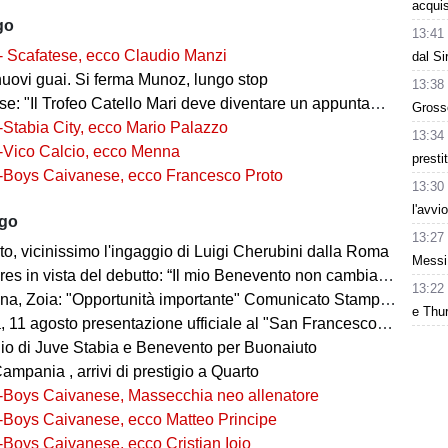
acquis
go
13:41
- Scafatese, ecco Claudio Manzi
dal Si
nuovi guai. Si ferma Munoz, lungo stop
13:38
 "Il Trofeo Catello Mari deve diventare un appuntamento fisso"
Grosso
-Stabia City, ecco Mario Palazzo
13:34
-Vico Calcio, ecco Menna
presti
-Boys Caivanese, ecco Francesco Proto
13:30
l'avvi
ago
13:27
o, vicinissimo l'ingaggio di Luigi Cherubini dalla Roma
Messi:
es in vista del debutto: “Il mio Benevento non cambia pelle"
13:22
, Zoia: "Opportunità importante" Comunicato Stampa 08 agosto 2026 20:58
e Thur
agosto presentazione ufficiale al "San Francesco" e test congiunto con la Gelbison
o di Juve Stabia e Benevento per Buonaiuto
mpania , arrivi di prestigio a Quarto
-Boys Caivanese, Massecchia neo allenatore
-Boys Caivanese, ecco Matteo Principe
-Boys Caivanese, ecco Cristian Ioio