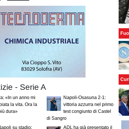
Fuo
Cur
izie - Serie A
a: «In un anno mi
Napoli-Osasuna 2-1:
iata la vita. Ora la
vittoria azzurra nel primo
più dura»
test congiunto di Castel
di Sangro
poli su stadio:
ADL ha già presentato il