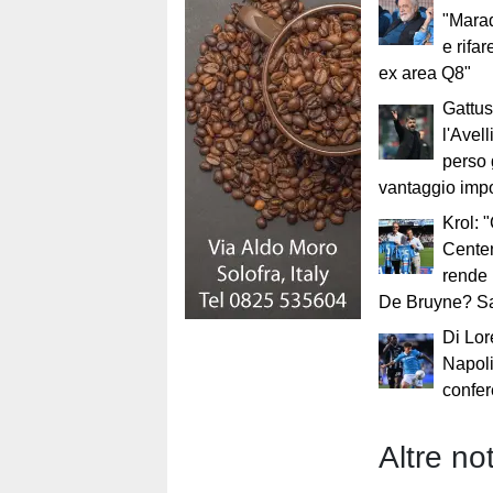
"Mara
e rifa
ex area Q8"
Gattus
l'Avel
perso 
vantaggio impo
Krol: 
Cente
rende 
De Bruyne? Sa
Di Lor
Napoli
confe
Altre not