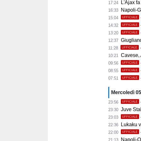
L'Ajax fa
17:24
Napoli-Gabr
16:33
15:04
UFFICIALE
14:32
UFFICIALE
13:20
UFFICIALE
Giugliano,
12:37
11:28
UFFICIALE
Cavese, A
10:21
09:56
UFFICIALE
08:55
UFFICIALE
07:51
UFFICIALE
Mercoledì 0
23:56
UFFICIALE
Juve Stab
23:30
23:03
UFFICIALE
Lukaku ve
22:36
22:00
UFFICIALE
Napoli-Osas
21:13