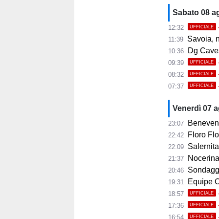
Sabato 08 a
12:32
UFFICIALE
Savoia, 
11:39
Dg Cavese:
10:36
09:39
UFFICIALE
08:32
UFFICIALE
07:37
UFFICIALE
Venerdì 07 
Benevent
23:07
Floro Flor
22:42
Salernitana
22:09
Nocerina, 11 
21:37
Sondaggi
20:46
Equipe Ca
19:31
18:57
UFFICIALE
17:36
UFFICIALE
16:54
UFFICIALE