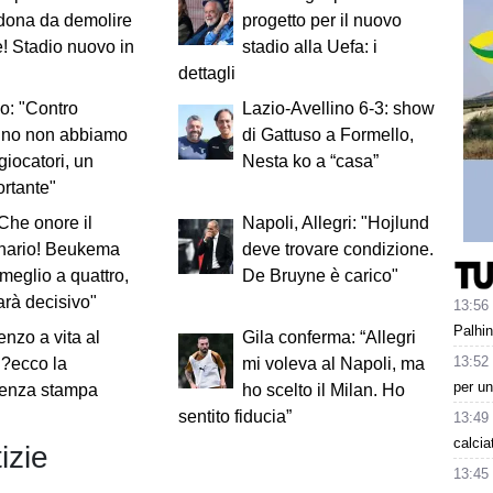
dona da demolire
progetto per il nuovo
re! Stadio nuovo in
stadio alla Uefa: i
dettagli
o: "Contro
Lazio-Avellino 6-3: show
lino non abbiamo
di Gattuso a Formello,
giocatori, un
Nesta ko a “casa”
rtante"
"Che onore il
Napoli, Allegri: "Hojlund
nario! Beukema
deve trovare condizione.
meglio a quattro,
De Bruyne è carico"
rà decisivo"
13:56
Palhin
enzo a vita al
Gila conferma: “Allegri
13:52
?ecco la
mi voleva al Napoli, ma
per un
renza stampa
ho scelto il Milan. Ho
sentito fiducia”
13:49
calcia
izie
13:45