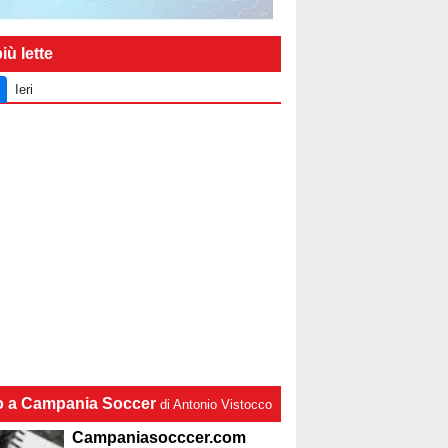
iù lette
Ieri
lo a Campania Soccer
di Antonio Vistocco
Campaniasocccer.com