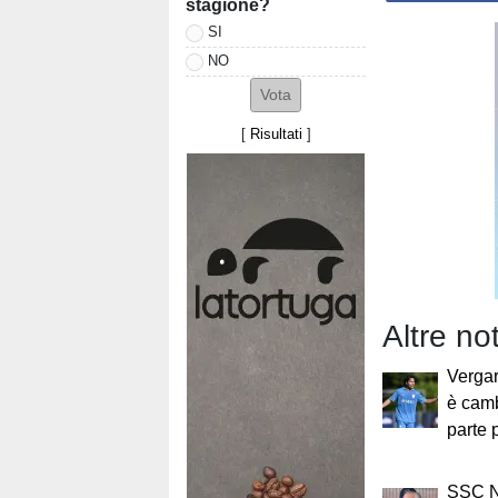
stagione?
SI
NO
[
Risultati
]
Altre not
Vergar
è camb
parte 
SSC Na