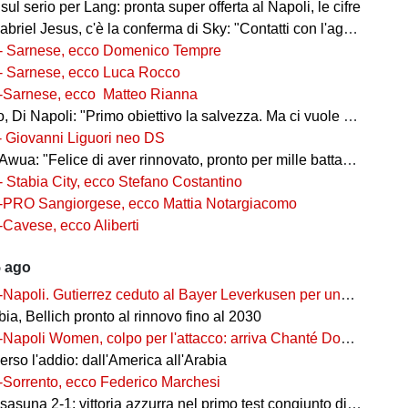
 sul serio per Lang: pronta super offerta al Napoli, le cifre
iel Jesus, c'è la conferma di Sky: "Contatti con l'agente, i dettagli"
- Sarnese, ecco Domenico Tempre
- Sarnese, ecco Luca Rocco
-Sarnese, ecco Matteo Rianna
 Di Napoli: "Primo obiettivo la salvezza. Ma ci vuole ambizione"
- Giovanni Liguori neo DS
wua: "Felice di aver rinnovato, pronto per mille battaglie"
- Stabia City, ecco Stefano Costantino
-PRO Sangiorgese, ecco Mattia Notargiacomo
-Cavese, ecco Aliberti
5 ago
-Napoli. Gutierrez ceduto al Bayer Leverkusen per una cifra record
ia, Bellich pronto al rinnovo fino al 2030
-Napoli Women, colpo per l'attacco: arriva Chanté Dompig
rso l'addio: dall'America all'Arabia
-Sorrento, ecco Federico Marchesi
una 2-1: vittoria azzurra nel primo test congiunto di Castel di Sangro