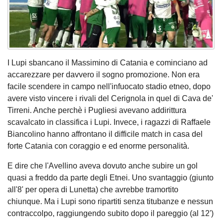
I Lupi sbancano il Massimino di Catania e cominciano ad
accarezzare per davvero il sogno promozione. Non era
facile scendere in campo nell'infuocato stadio etneo, dopo
avere visto vincere i rivali del Cerignola in quel di Cava de'
Tirreni. Anche perchè i Pugliesi avevano addirittura
scavalcato in classifica i Lupi. Invece, i ragazzi di Raffaele
Biancolino hanno affrontano il difficile match in casa del
forte Catania con coraggio e ed enorme personalità.
E dire che l'Avellino aveva dovuto anche subire un gol
quasi a freddo da parte degli Etnei. Uno svantaggio (giunto
all'8' per opera di Lunetta) che avrebbe tramortito
chiunque. Ma i Lupi sono ripartiti senza titubanze e nessun
contraccolpo, raggiungendo subito dopo il pareggio (al 12')