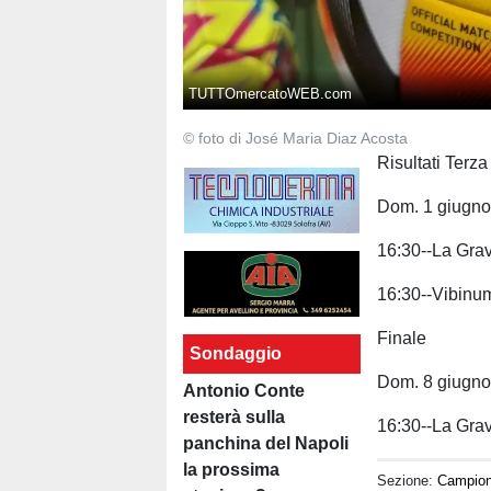
TUTTOmercatoWEB.com
© foto di José Maria Diaz Acosta
Risultati Terza
Dom. 1 giugn
16:30--La Gra
16:30--Vibinu
Finale
Sondaggio
Dom. 8 giugn
Antonio Conte
resterà sulla
16:30--La Gra
panchina del Napoli
la prossima
Sezione:
Campion