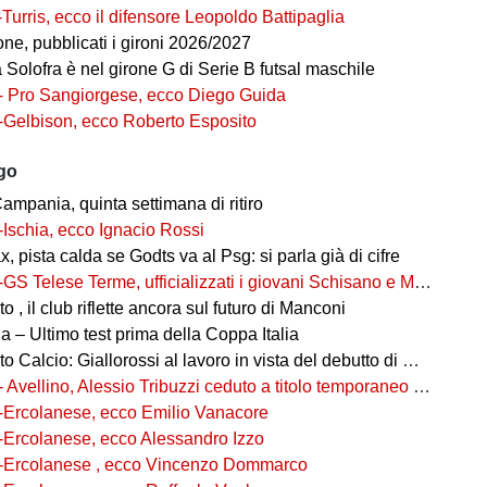
-Turris, ecco il difensore Leopoldo Battipaglia
ne, pubblicati i gironi 2026/2027
ia Solofra è nel girone G di Serie B futsal maschile
- Pro Sangiorgese, ecco Diego Guida
-Gelbison, ecco Roberto Esposito
ago
ampania, quinta settimana di ritiro
-Ischia, ecco Ignacio Rossi
, pista calda se Godts va al Psg: si parla già di cifre
-GS Telese Terme, ufficializzati i giovani Schisano e Miretto
 , il club riflette ancora sul futuro di Manconi
 – Ultimo test prima della Coppa Italia
alcio: Giallorossi al lavoro in vista del debutto di Coppa Italia
- Avellino, Alessio Tribuzzi ceduto a titolo temporaneo al Bari
-Ercolanese, ecco Emilio Vanacore
-Ercolanese, ecco Alessandro Izzo
-Ercolanese , ecco Vincenzo Dommarco