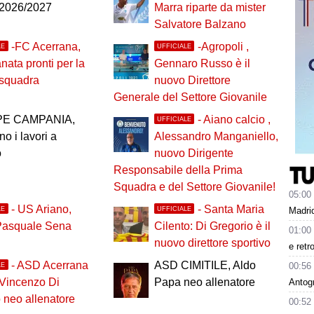
 2026/2027
Marra riparte da mister
Salvatore Balzano
-FC Acerrana,
-Agropoli ,
LE
UFFICIALE
anata pronti per la
Gennaro Russo è il
 squadra
nuovo Direttore
Generale del Settore Giovanile
PE CAMPANIA,
- Aiano calcio ,
UFFICIALE
no i lavori a
Alessandro Manganiello,
o
nuovo Dirigente
Responsabile della Prima
Squadra e del Settore Giovanile!
05:00
- US Ariano,
- Santa Maria
LE
UFFICIALE
Madrid
Pasquale Sena
Cilento: Di Gregorio è il
01:00
nuovo direttore sportivo
e retr
- ASD Acerrana
ASD CIMITILE, Aldo
00:56
LE
 Vincenzo Di
Papa neo allenatore
Antog
neo allenatore
00:52