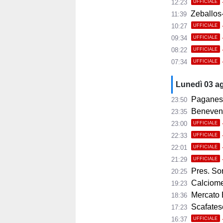
12:23
UFFICIALE
Zeballos-
11:39
10:27
UFFICIALE
09:34
UFFICIALE
08:22
UFFICIALE
07:34
UFFICIALE
Lunedì 03 a
Paganese,
23:50
Benevento, 
23:35
23:00
UFFICIALE
22:33
UFFICIALE
22:01
UFFICIALE
21:29
UFFICIALE
Pres. Sorre
20:25
Calciomer
19:23
Mercato 
18:36
Scafatese,
17:23
16:37
UFFICIALE