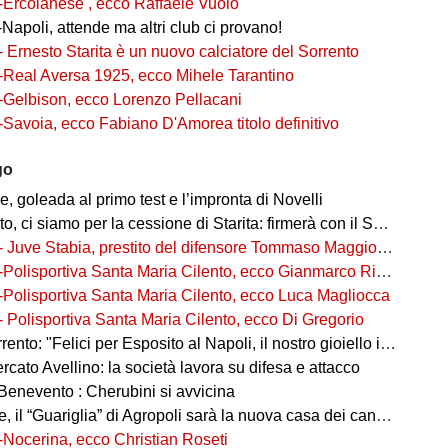
-Ercolanese , ecco Raffaele Vuolo
Napoli, attende ma altri club ci provano!
- Ernesto Starita è un nuovo calciatore del Sorrento
-Real Aversa 1925, ecco Mihele Tarantino
-Gelbison, ecco Lorenzo Pellacani
-Savoia, ecco Fabiano D'Amorea titolo definitivo
go
 goleada al primo test e l’impronta di Novelli
ci siamo per la cessione di Starita: firmerà con il Sorrento in Serie C
- Juve Stabia, prestito del difensore Tommaso Maggioni dal Mantova
-Polisportiva Santa Maria Cilento, ecco Gianmarco Rizzo
-Polisportiva Santa Maria Cilento, ecco Luca Magliocca
- Polisportiva Santa Maria Cilento, ecco Di Gregorio
nto: "Felici per Esposito al Napoli, il nostro gioiello in ottime mani"
cato Avellino: la società lavora su difesa e attacco
Benevento : Cherubini si avvicina
 il “Guariglia” di Agropoli sarà la nuova casa dei canarini
-Nocerina, ecco Christian Roseti