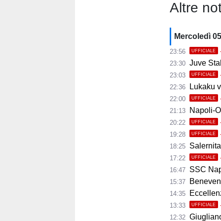
Altre not
Mercoledì 0
23:56
UFFICIALE
Juve Stab
23:30
23:03
UFFICIALE
Lukaku ve
22:36
22:00
UFFICIALE
Napoli-Osas
21:13
20:22
UFFICIALE
19:28
UFFICIALE
Salernita
18:25
17:22
UFFICIALE
SSC Napoli 
16:47
Benevento
15:37
Eccellenza
14:35
13:33
UFFICIALE
Giugliano,
12:32