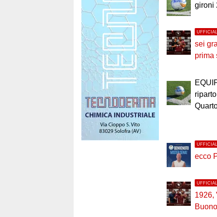
gironi
UFFICIA
sei gr
prima
EQUI
riparto
Quart
UFFICIA
ecco 
UFFICIA
1926,
Buono 