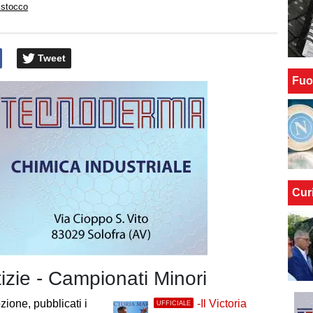
istocco
Tweet
Fuo
Cur
tizie - Campionati Minori
ione, pubblicati i
-Il Victoria
UFFICIALE