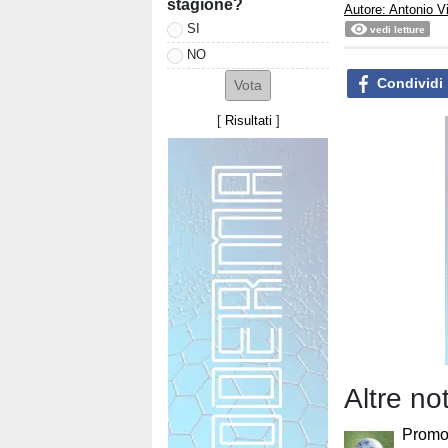
stagione?
Autore: Antonio V
SI
vedi letture
NO
Condividi
[
Risultati
]
Altre no
Promoz