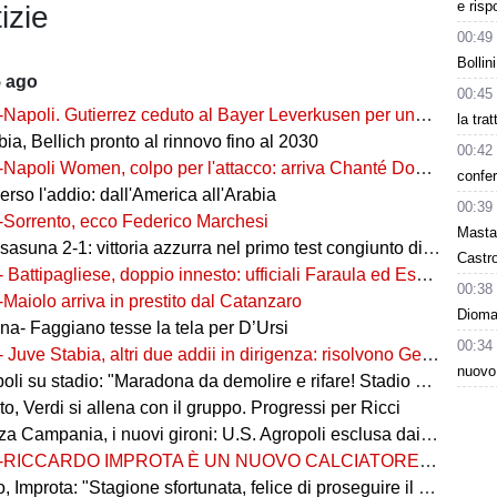
e risp
izie
00:49
Bollin
5 ago
00:45
-Napoli. Gutierrez ceduto al Bayer Leverkusen per una cifra record
la tra
ia, Bellich pronto al rinnovo fino al 2030
00:42
-Napoli Women, colpo per l'attacco: arriva Chanté Dompig
confer
rso l'addio: dall'America all'Arabia
00:39
-Sorrento, ecco Federico Marchesi
Masta
una 2-1: vittoria azzurra nel primo test congiunto di Castel di Sangro
Castro
- Battipagliese, doppio innesto: ufficiali Faraula ed Esposito
00:38
-Maiolo arriva in prestito dal Catanzaro
Dioman
na- Faggiano tesse la tela per D’Ursi
00:34
- Juve Stabia, altri due addii in dirigenza: risolvono Gerbo e Zanardini
nuovo
su stadio: "Maradona da demolire e rifare! Stadio nuovo in ex area Q8"
, Verdi si allena con il gruppo. Progressi per Ricci
 Campania, i nuovi gironi: U.S. Agropoli esclusa dai ripescaggi
-RICCARDO IMPROTA È UN NUOVO CALCIATORE DEL GIUGLIANO
 Improta: "Stagione sfortunata, felice di proseguire il percorso"