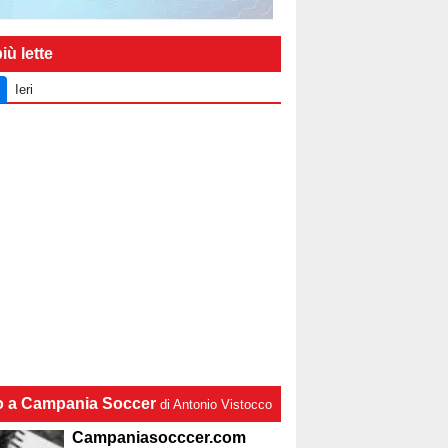
iù lette
Ieri
lo a Campania Soccer
di Antonio Vistocco
Campaniasocccer.com