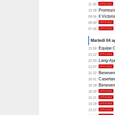
11:30
UFFICIALE
Promozio
10:28
Il Victor
09:56
08:49
UFFICIALE
07:45
UFFICIALE
Martedì 04 
Equipe C
23:58
23:22
UFFICIALE
Lang-Ajax
22:50
22:07
UFFICIALE
Benevento
21:32
Casertana
20:41
Benevento C
19:29
18:26
UFFICIALE
15:21
UFFICIALE
14:29
UFFICIALE
13:27
UFFICIALE