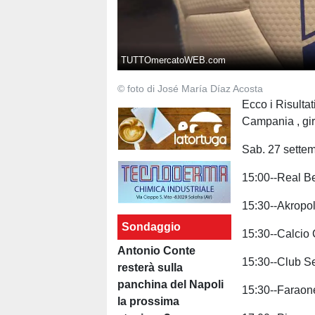
TUTTOmercatoWEB.com
© foto di José María Díaz Acosta
Ecco i Risulta
Campania , gi
Sab. 27 sette
15:00--Real Be
15:30--Akropol
Sondaggio
15:30--Calcio
Antonio Conte
15:30--Club Se
resterà sulla
panchina del Napoli
15:30--Faraon
la prossima