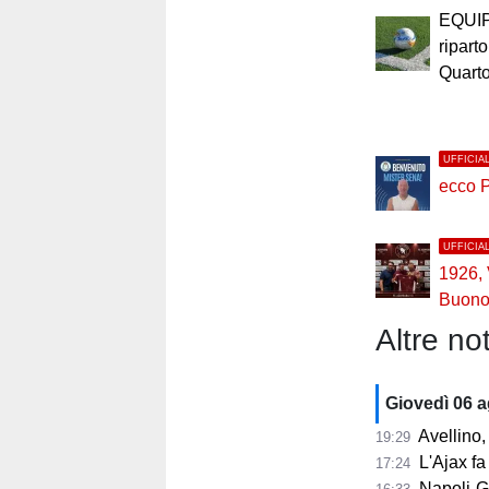
EQUI
riparto
Quart
UFFICIA
ecco 
UFFICIA
1926,
Buono 
Altre not
Giovedì 06 
Avellino, i
19:29
L'Ajax fa
17:24
Napoli-Gabr