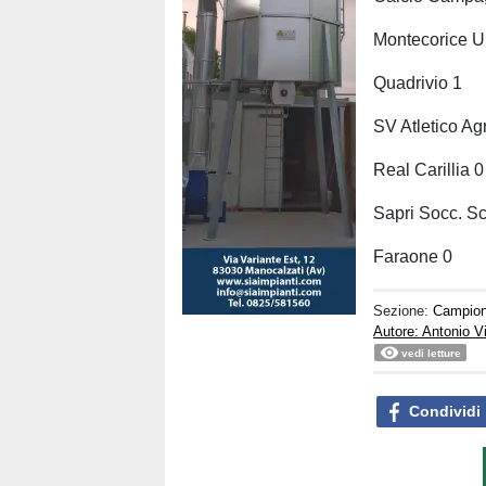
Montecorice U
Quadrivio 1
SV Atletico Ag
Real Carillia 0
Sapri Socc. Sc
Faraone 0
Sezione:
Campion
Autore: Antonio V
vedi letture
Condividi