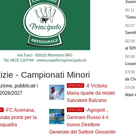
Juvent
00:11
"Sono 
00:07
Semifi
00:04
al 50%
00:00
Losann
07/08
tizie - Campionati Minori
da Ch
ione, pubblicati i
-Il Victoria
UFFICIALE
07/08
 2026/2027
Marra riparte da mister
dopo e
Salvatore Balzano
-FC Acerrana,
-Agropoli ,
LE
UFFICIALE
anata pronti per la
Gennaro Russo è il
 squadra
nuovo Direttore
Generale del Settore Giovanile