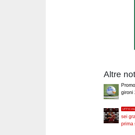
Altre no
Promoz
gironi
UFFICIA
sei gr
prima