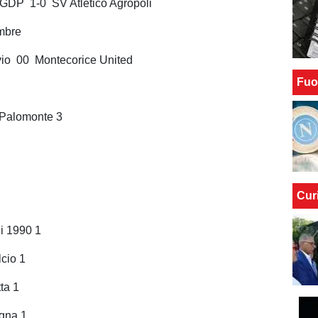
 GDP 1-0 SV Atletico Agropoli
mbre
vio 00 Montecorice United
Fuo
 Palomonte 3
Cur
zi 1990 1
cio 1
tta 1
gna 1