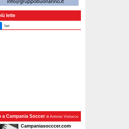
iù lette
Ieri
lo a Campania Soccer
di Antonio Vistocco
Campaniasocccer.com