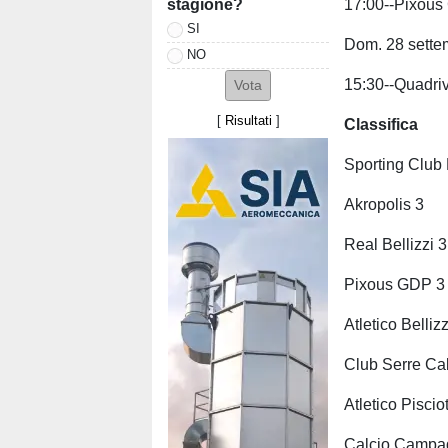
stagione?
17:00--Pixous
SI
Dom. 28 sette
NO
15:30--Quadri
[
Risultati
]
Classifica
Sporting Club
Akropolis 3
Real Bellizzi 3
Pixous GDP 3
Atletico Belliz
Club Serre Cal
Atletico Piscio
Calcio Campa