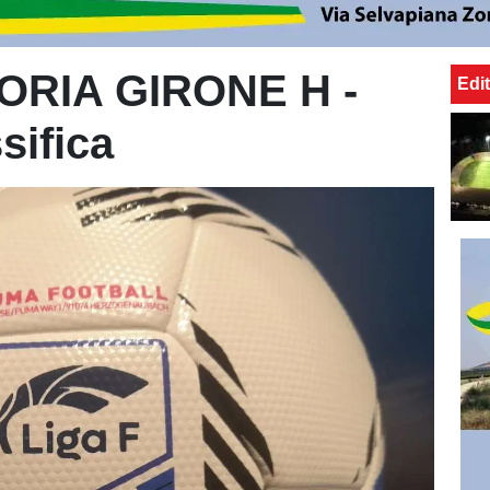
RIA GIRONE H -
Edit
sifica