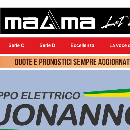
Serie C
Serie D
Eccellenza
La voce d