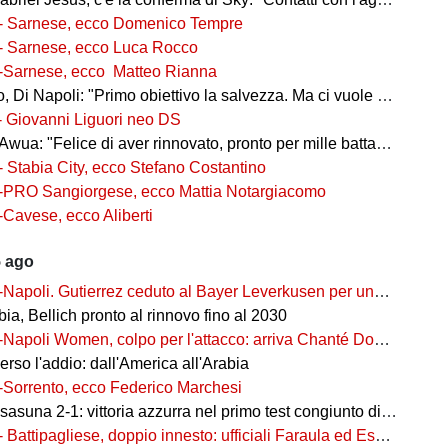
- Sarnese, ecco Domenico Tempre
- Sarnese, ecco Luca Rocco
-Sarnese, ecco Matteo Rianna
 Di Napoli: "Primo obiettivo la salvezza. Ma ci vuole ambizione"
- Giovanni Liguori neo DS
wua: "Felice di aver rinnovato, pronto per mille battaglie"
- Stabia City, ecco Stefano Costantino
-PRO Sangiorgese, ecco Mattia Notargiacomo
-Cavese, ecco Aliberti
5 ago
-Napoli. Gutierrez ceduto al Bayer Leverkusen per una cifra record
ia, Bellich pronto al rinnovo fino al 2030
-Napoli Women, colpo per l'attacco: arriva Chanté Dompig
rso l'addio: dall'America all'Arabia
-Sorrento, ecco Federico Marchesi
una 2-1: vittoria azzurra nel primo test congiunto di Castel di Sangro
- Battipagliese, doppio innesto: ufficiali Faraula ed Esposito