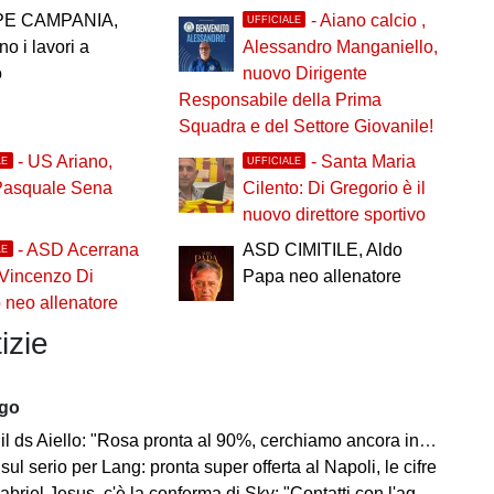
PE CAMPANIA,
- Aiano calcio ,
UFFICIALE
no i lavori a
Alessandro Manganiello,
o
nuovo Dirigente
Responsabile della Prima
Squadra e del Settore Giovanile!
- US Ariano,
- Santa Maria
LE
UFFICIALE
Pasquale Sena
Cilento: Di Gregorio è il
nuovo direttore sportivo
- ASD Acerrana
ASD CIMITILE, Aldo
LE
 Vincenzo Di
Papa neo allenatore
neo allenatore
izie
ago
l ds Aiello: "Rosa pronta al 90%, cerchiamo ancora innesti di qualità"
 sul serio per Lang: pronta super offerta al Napoli, le cifre
iel Jesus, c'è la conferma di Sky: "Contatti con l'agente, i dettagli"