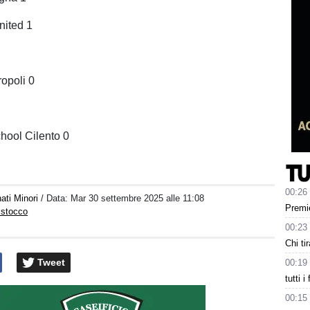
nited 1
ropoli 0
hool Cilento 0
00:26
ati Minori
/ Data:
Mar 30 settembre 2025 alle 11:08
Premie
istocco
00:23
Chi tir
Tweet
00:19
tutti i
00:15