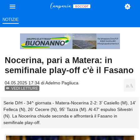
NOTIZIE
Nocerina, pari a Matera: in
semifinale play-off c'è il Fasano
04.05.2025 17:34 di
Adelmo Pagliuca
VEDI LETTURE
Serie D/H - 34^ giornata - Matera-Nocerina 2-2: 3' Casiello (M), 14'
Felleca (N), 26' Cecere (N), 95' Tazza (M). Al 47' espulso Silvestri
(N). La Nocerina chiude seconda e affronterà il Fasano in
semifinale play-off.