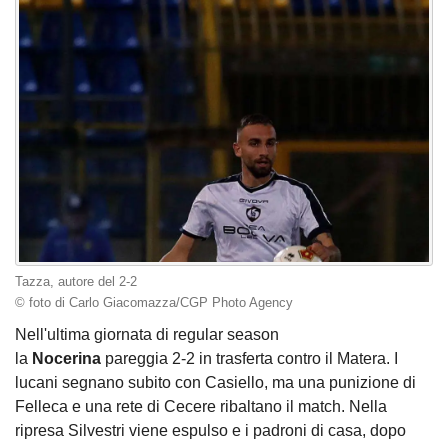
Tazza, autore del 2-2
© foto di Carlo Giacomazza/CGP Photo Agency
Nell'ultima giornata di regular season
la
Nocerina
pareggia 2-2 in trasferta contro il Matera. I
lucani segnano subito con Casiello, ma una punizione di
Felleca e una rete di Cecere ribaltano il match. Nella
ripresa Silvestri viene espulso e i padroni di casa, dopo