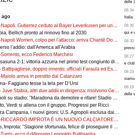
delle 
08:34
5 ago
Italia
-Napoli. Gutierrez ceduto al Bayer Leverkusen per una cifra record
08:30
qui e 
ia, Bellich pronto al rinnovo fino al 2030
-Napoli Women, colpo per l'attacco: arriva Chanté Dompig
08:30
rso l'addio: dall'America all'Arabia
press
-Sorrento, ecco Federico Marchesi
08:27
una 2-1: vittoria azzurra nel primo test congiunto di Castel di Sangro
e club
- Battipagliese, doppio innesto: ufficiali Faraula ed Esposito
08:23
-Maiolo arriva in prestito dal Catanzaro
siamo 
na- Faggiano tesse la tela per D’Ursi
08:19
- Juve Stabia, altri due addii in dirigenza: risolvono Gerbo e Zanardini
delle 
su stadio: "Maradona da demolire e rifare! Stadio nuovo in ex area Q8"
, Verdi si allena con il gruppo. Progressi per Ricci
 Campania, i nuovi gironi: U.S. Agropoli esclusa dai ripescaggi
-RICCARDO IMPROTA È UN NUOVO CALCIATORE DEL GIUGLIANO
 Improta: "Stagione sfortunata, felice di proseguire il percorso"
-Turris, ecco il difensore Leopoldo Battipaglia