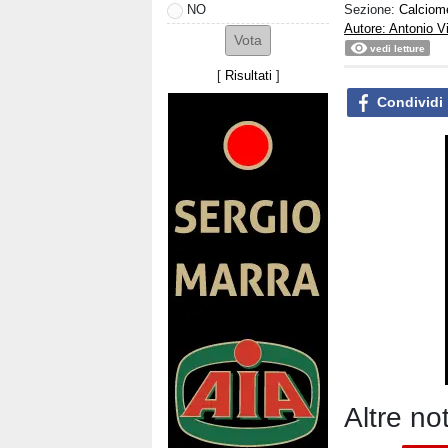
Sezione:
Calciom
NO
Autore: Antonio V
vedi letture
[
Risultati
]
Condividi
Altre no