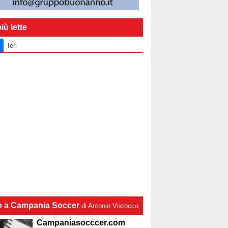
iù lette
Ieri
lo a Campania Soccer
di Antonio Vistocco
Campaniasocccer.com