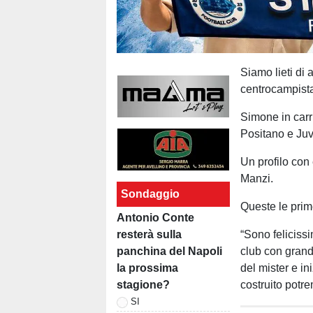
Siamo lieti di
centrocampist
Simone in carr
Positano e Ju
Un profilo con
Manzi.
Sondaggio
Queste le prim
Antonio Conte
resterà sulla
“Sono felicissi
panchina del Napoli
club con grand
la prossima
del mister e in
stagione?
costruito potre
SI