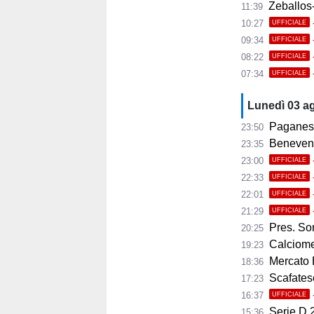
Zeballos-
11:39
10:27
UFFICIALE
09:34
UFFICIALE
08:22
UFFICIALE
07:34
UFFICIALE
Lunedì 03 a
Paganese,
23:50
Benevento, 
23:35
23:00
UFFICIALE
22:33
UFFICIALE
22:01
UFFICIALE
21:29
UFFICIALE
Pres. Sorre
20:25
Calciomer
19:23
Mercato 
18:36
Scafatese,
17:23
16:37
UFFICIALE
Serie D 2
15:36