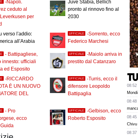
-Napoli.
Juve Stabia, Bellich
LE
rez ceduto al
pronto al rinnovo fino al
 Leverkusen per
2030
d
 verso l'addio:
-Sorrento, ecco
UFFICIALE
merica all'Arabia
Federico Marchesi
- Battipagliese,
-Maiolo arriva in
LE
UFFICIALE
innesto: ufficiali
prestito dal Catanzaro
a ed Esposito
-RICCARDO
-Turris, ecco il
LE
UFFICIALE
08:52
OTA È UN NUOVO
difensore Leopoldo
Mondi
IATORE DEL
Battipaglia
08:48
manca
- Pro
-Gelbison, ecco
LE
UFFICIALE
08:45
orgese, ecco
Roberto Esposito
Chivu 
 Guida
08:37
izie