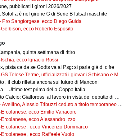
ne, pubblicati i gironi 2026/2027
ia Solofra è nel girone G di Serie B futsal maschile
- Pro Sangiorgese, ecco Diego Guida
-Gelbison, ecco Roberto Esposito
ago
ampania, quinta settimana di ritiro
-Ischia, ecco Ignacio Rossi
, pista calda se Godts va al Psg: si parla già di cifre
-GS Telese Terme, ufficializzati i giovani Schisano e Miretto
 , il club riflette ancora sul futuro di Manconi
 – Ultimo test prima della Coppa Italia
alcio: Giallorossi al lavoro in vista del debutto di Coppa Italia
- Avellino, Alessio Tribuzzi ceduto a titolo temporaneo al Bari
-Ercolanese, ecco Emilio Vanacore
-Ercolanese, ecco Alessandro Izzo
-Ercolanese , ecco Vincenzo Dommarco
-Ercolanese , ecco Raffaele Vuolo