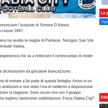
Le p
Oggi
 annunciare l’acquisto di Simone D’Alesio,
a classe 1997.
iera ha vestito le maglie di Palmese, Terzigno, San Vito
ventude Stabia.
 esperienza che va a rinforzare il centrocampo di mister
e dichiarazioni da giocatore biancazzurro:
mo di entrare a far parte di questa famiglia. Arrivo in un
i ambizioni e non vedo l’ora di mettermi a disposizione
iziare la stagione. Sono sicuro che con il gruppo
Dil
mo toglierci tantissime soddisfazioni. Forza Stabia City!”