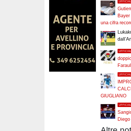
UFFICIA
Gutier
Bayer
una cifra recor
Lukaku
dall'A
UFFICIA
doppio 
Faraul
UFFICIA
IMPR
CALC
GIUGLIANO
UFFICIA
Sangi
Diego
Altre not