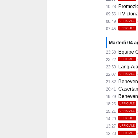
Promozio
10:28
Il Victor
09:56
08:49
UFFICIALE
07:45
UFFICIALE
Martedì 04 
Equipe C
23:58
23:22
UFFICIALE
Lang-Ajax
22:50
22:07
UFFICIALE
Benevento
21:32
Casertana
20:41
Benevento C
19:29
18:26
UFFICIALE
15:21
UFFICIALE
14:29
UFFICIALE
13:27
UFFICIALE
12:23
UFFICIALE