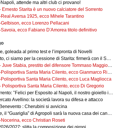
Napoli, attende ma altri club ci provano!
- Ernesto Starita è un nuovo calciatore del Sorrento
-Real Aversa 1925, ecco Mihele Tarantino
-Gelbison, ecco Lorenzo Pellacani
-Savoia, ecco Fabiano D'Amorea titolo definitivo
go
 goleada al primo test e l’impronta di Novelli
ci siamo per la cessione di Starita: firmerà con il Sorrento in Serie C
- Juve Stabia, prestito del difensore Tommaso Maggioni dal Mantova
-Polisportiva Santa Maria Cilento, ecco Gianmarco Rizzo
-Polisportiva Santa Maria Cilento, ecco Luca Magliocca
- Polisportiva Santa Maria Cilento, ecco Di Gregorio
nto: "Felici per Esposito al Napoli, il nostro gioiello in ottime mani"
cato Avellino: la società lavora su difesa e attacco
Benevento : Cherubini si avvicina
 il “Guariglia” di Agropoli sarà la nuova casa dei canarini
-Nocerina, ecco Christian Roseti
026/2027: slitta la composizione dei gironi