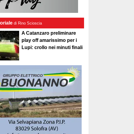
oriale
di Rino Scioscia
A Catanzaro preliminare
play off amarissimo per i
Lupi: crollo nei minuti finali