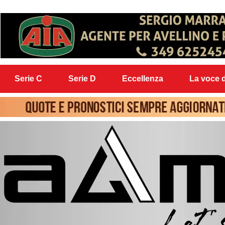
Serie C
Serie D
Eccellenza
La voce d