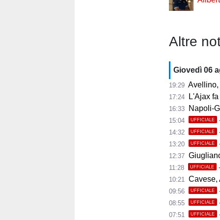
Altre not
Giovedì 06 
Avellino, i
19:29
L'Ajax fa
17:24
Napoli-Gabr
16:33
15:04
UFFICIALE
14:32
UFFICIALE
13:20
UFFICIALE
Giugliano,
12:37
11:28
UFFICIALE
Cavese, A
10:21
09:56
UFFICIALE
08:55
UFFICIALE
07:51
UFFICIALE