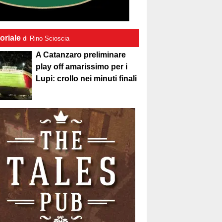
oriale
di Rino Scioscia
A Catanzaro preliminare
play off amarissimo per i
Lupi: crollo nei minuti finali