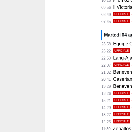
Promozio
10:28
Il Victor
09:56
08:49
UFFICIALE
07:45
UFFICIALE
Martedì 04 
Equipe C
23:58
23:22
UFFICIALE
Lang-Ajax
22:50
22:07
UFFICIALE
Benevento
21:32
Casertana
20:41
Benevento C
19:29
18:26
UFFICIALE
15:21
UFFICIALE
14:29
UFFICIALE
13:27
UFFICIALE
12:23
UFFICIALE
Zeballos-
11:39