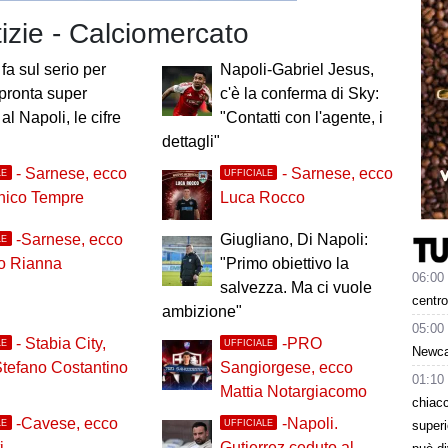
tizie - Calciomercato
 fa sul serio per
Napoli-Gabriel Jesus,
pronta super
c'è la conferma di Sky:
 al Napoli, le cifre
"Contatti con l'agente, i
dettagli"
- Sarnese, ecco
- Sarnese, ecco
LE
UFFICIALE
ico Tempre
Luca Rocco
-Sarnese, ecco
Giugliano, Di Napoli:
LE
o Rianna
"Primo obiettivo la
06:00
salvezza. Ma ci vuole
centro
ambizione"
05:00
- Stabia City,
-PRO
LE
UFFICIALE
Newcas
tefano Costantino
Sangiorgese, ecco
01:10
Mattia Notargiacomo
chiacc
-Cavese, ecco
-Napoli.
LE
UFFICIALE
superi
i
Gutierrez ceduto al