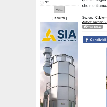
NO
che meritiamo.
Sezione:
Calciom
[
Risultati
]
Autore: Antonio V
vedi letture
Condividi