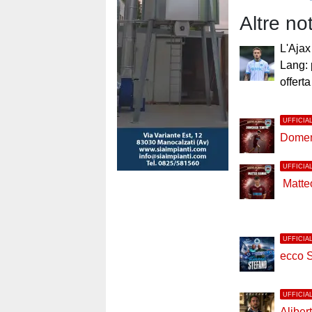
Altre no
L'Ajax
Lang: 
offerta
UFFICIA
Domen
UFFICIA
Matte
UFFICIA
ecco S
UFFICIA
Alibert