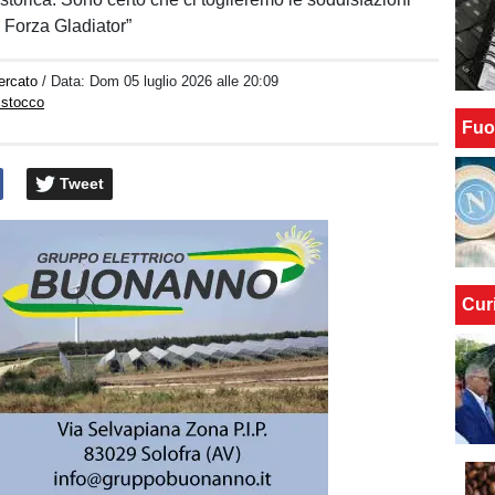
 Forza Gladiator”
ercato
/ Data:
Dom 05 luglio 2026 alle 20:09
istocco
Fuo
Tweet
Cur