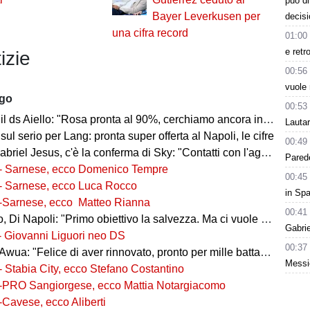
può d
Bayer Leverkusen per
decisi
una cifra record
01:00
e retr
izie
00:56
vuole 
ago
00:53
l ds Aiello: "Rosa pronta al 90%, cerchiamo ancora innesti di qualità"
Lauta
 sul serio per Lang: pronta super offerta al Napoli, le cifre
00:49
iel Jesus, c'è la conferma di Sky: "Contatti con l'agente, i dettagli"
Parede
- Sarnese, ecco Domenico Tempre
00:45
- Sarnese, ecco Luca Rocco
in Spa
-Sarnese, ecco Matteo Rianna
00:41
 Di Napoli: "Primo obiettivo la salvezza. Ma ci vuole ambizione"
Gabri
- Giovanni Liguori neo DS
00:37
wua: "Felice di aver rinnovato, pronto per mille battaglie"
Messic
- Stabia City, ecco Stefano Costantino
-PRO Sangiorgese, ecco Mattia Notargiacomo
-Cavese, ecco Aliberti