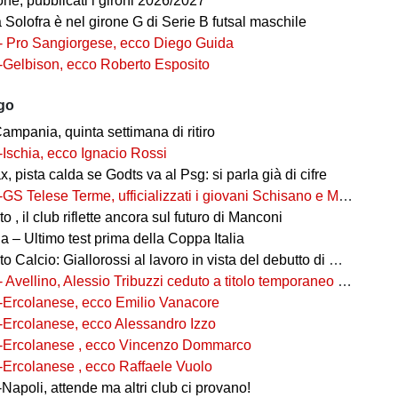
ne, pubblicati i gironi 2026/2027
ia Solofra è nel girone G di Serie B futsal maschile
- Pro Sangiorgese, ecco Diego Guida
-Gelbison, ecco Roberto Esposito
ago
ampania, quinta settimana di ritiro
-Ischia, ecco Ignacio Rossi
, pista calda se Godts va al Psg: si parla già di cifre
-GS Telese Terme, ufficializzati i giovani Schisano e Miretto
 , il club riflette ancora sul futuro di Manconi
 – Ultimo test prima della Coppa Italia
alcio: Giallorossi al lavoro in vista del debutto di Coppa Italia
- Avellino, Alessio Tribuzzi ceduto a titolo temporaneo al Bari
-Ercolanese, ecco Emilio Vanacore
-Ercolanese, ecco Alessandro Izzo
-Ercolanese , ecco Vincenzo Dommarco
-Ercolanese , ecco Raffaele Vuolo
Napoli, attende ma altri club ci provano!