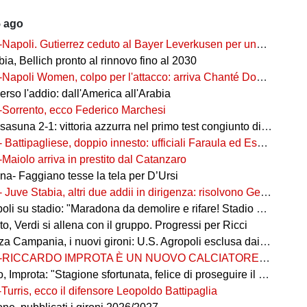
5 ago
-Napoli. Gutierrez ceduto al Bayer Leverkusen per una cifra record
ia, Bellich pronto al rinnovo fino al 2030
-Napoli Women, colpo per l'attacco: arriva Chanté Dompig
rso l'addio: dall'America all'Arabia
-Sorrento, ecco Federico Marchesi
una 2-1: vittoria azzurra nel primo test congiunto di Castel di Sangro
- Battipagliese, doppio innesto: ufficiali Faraula ed Esposito
-Maiolo arriva in prestito dal Catanzaro
na- Faggiano tesse la tela per D’Ursi
- Juve Stabia, altri due addii in dirigenza: risolvono Gerbo e Zanardini
su stadio: "Maradona da demolire e rifare! Stadio nuovo in ex area Q8"
, Verdi si allena con il gruppo. Progressi per Ricci
 Campania, i nuovi gironi: U.S. Agropoli esclusa dai ripescaggi
-RICCARDO IMPROTA È UN NUOVO CALCIATORE DEL GIUGLIANO
 Improta: "Stagione sfortunata, felice di proseguire il percorso"
-Turris, ecco il difensore Leopoldo Battipaglia