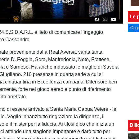
Le p
Oggi
24 S.S.D.A.R.L. è lieto di comunicare l’ingaggio
rco Cassandro
rale proveniente dalla Real Aversa, vanta tanta
serie D. Foggia, Sora, Manfredonia, Noto, Frattese,
la e Sarnese. Ha anche indossato le maglie di Savoia
Giugliano. 210 presenze in quarta serie a cui si
a cinquantina in Eccellenza campana. Difensore ben
icamente, forte nel gioco aereo e punto di riferimento
rto arretrato.
imo di essere arrivato a Santa Maria Capua Vetere - le
e. Voglio innanzitutto ringraziare la dirigenza, il
vo e il mister per la fiducia. Ai tifosi dico che inizia un
Dil
 ci attende una stagione importante e darò tutto per
storica. Sono certo che ci toglieremo le soddisfazioni