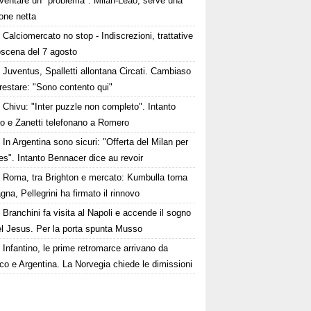
iventare un "problema". Milan-Leao, serve una
one netta
Calciomercato no stop - Indiscrezioni, trattative
oscena del 7 agosto
Juventus, Spalletti allontana Circati. Cambiaso
restare: "Sono contento qui"
Chivu: "Inter puzzle non completo". Intanto
ro e Zanetti telefonano a Romero
In Argentina sono sicuri: "Offerta del Milan per
s". Intanto Bennacer dice au revoir
Roma, tra Brighton e mercato: Kumbulla torna
gna, Pellegrini ha firmato il rinnovo
Branchini fa visita al Napoli e accende il sogno
el Jesus. Per la porta spunta Musso
Infantino, le prime retromarce arrivano da
o e Argentina. La Norvegia chiede le dimissioni