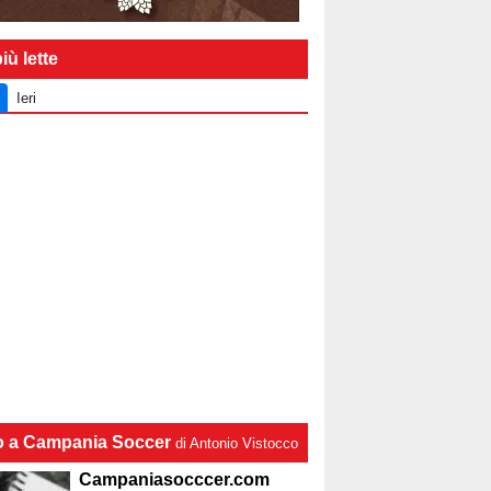
iù lette
Ieri
lo a Campania Soccer
di Antonio Vistocco
Campaniasocccer.com