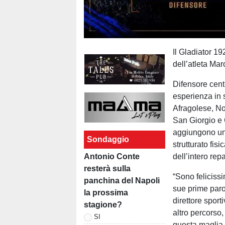
Il Gladiator 19
dell’atleta Ma
Difensore cent
esperienza in 
Afragolese, No
San Giorgio e 
aggiungono un
Sondaggio
strutturato fis
Antonio Conte
dell’intero repa
resterà sulla
“Sono feliciss
panchina del Napoli
sue prime parol
la prossima
direttore sporti
stagione?
altro percorso,
SI
questa maglia 