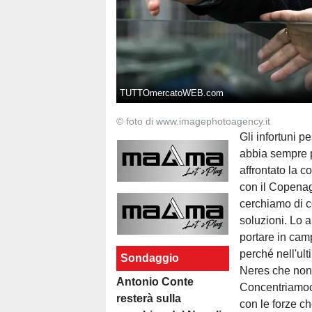
TUTTOmercatoWEB.com
© foto di www.imagephotoagency.it
Gli infortuni p
abbia sempre p
affrontato la c
con il Copenag
cerchiamo di c
soluzioni. Lo 
portare in ca
perché nell'ul
Sondaggio
Neres che non r
Antonio Conte
Concentriamoci
resterà sulla
con le forze c