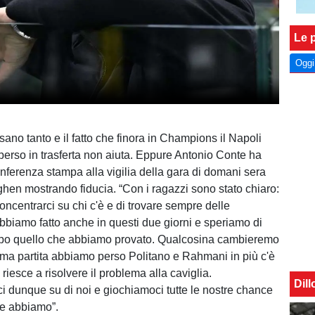
Le p
Oggi
esano tanto e il fatto che finora in Champions il Napoli
erso in trasferta non aiuta. Eppure Antonio Conte ha
onferenza stampa alla vigilia della gara di domani sera
hen mostrando fiducia. “Con i ragazzi sono stato chiaro:
oncentrarci su chi c'è e di trovare sempre delle
abbiamo fatto anche in questi due giorni e speriamo di
mpo quello che abbiamo provato. Qualcosina cambieremo
tima partita abbiamo perso Politano e Rahmani in più c'è
iesce a risolvere il problema alla caviglia.
Dil
 dunque su di noi e giochiamoci tutte le nostre chance
he abbiamo”.