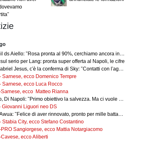
, dovevamo
tita"
izie
ago
l ds Aiello: "Rosa pronta al 90%, cerchiamo ancora innesti di qualità"
 sul serio per Lang: pronta super offerta al Napoli, le cifre
iel Jesus, c'è la conferma di Sky: "Contatti con l'agente, i dettagli"
- Sarnese, ecco Domenico Tempre
- Sarnese, ecco Luca Rocco
-Sarnese, ecco Matteo Rianna
 Di Napoli: "Primo obiettivo la salvezza. Ma ci vuole ambizione"
- Giovanni Liguori neo DS
wua: "Felice di aver rinnovato, pronto per mille battaglie"
- Stabia City, ecco Stefano Costantino
-PRO Sangiorgese, ecco Mattia Notargiacomo
-Cavese, ecco Aliberti