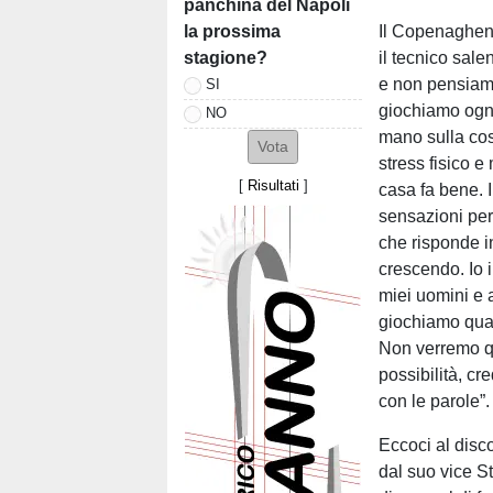
panchina del Napoli
la prossima
Il Copenaghen 
stagione?
il tecnico sal
e non pensiamo
SI
giochiamo ogni 
NO
mano sulla cos
stress fisico 
[
Risultati
]
casa fa bene. 
sensazioni pe
che risponde i
crescendo. Io 
miei uomini e
giochiamo qual
Non verremo qu
possibilità, cr
con le parole”.
Eccoci al disco
dal suo vice St