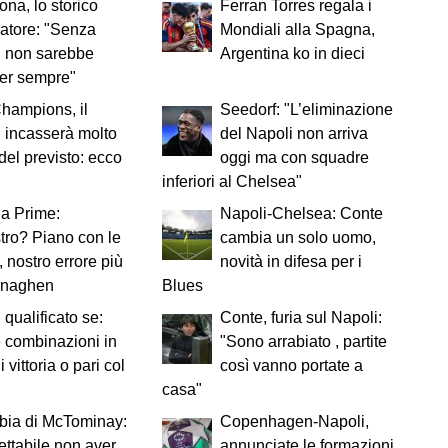
na, lo storico
Ferran Torres regala i
atore: "Senza
Mondiali alla Spagna,
i non sarebbe
Argentina ko in dieci
per sempre"
hampions, il
Seedorf: "L’eliminazione
 incasserà molto
del Napoli non arriva
el previsto: ecco
oggi ma con squadre
inferiori al Chelsea"
a Prime:
Napoli-Chelsea: Conte
tro? Piano con le
cambia un solo uomo,
, nostro errore più
novità in difesa per i
enaghen
Blues
 qualificato se:
Conte, furia sul Napoli:
le combinazioni in
"Sono arrabiato , partite
 vittoria o pari col
così vanno portate a
casa"
bia di McTominay:
Copenhagen-Napoli,
ettabile non aver
annunciate le formazioni