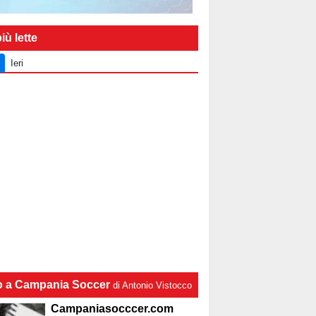
iù lette
Ieri
lo a Campania Soccer
di Antonio Vistocco
Campaniasocccer.com