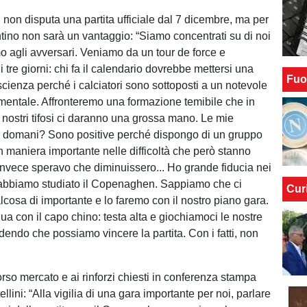
non disputa una partita ufficiale dal 7 dicembre, ma per
entino non sarà un vantaggio: “Siamo concentrati su di noi
 agli avversari. Veniamo da un tour de force e
tre giorni: chi fa il calendario dovrebbe mettersi una
Fuo
cienza perché i calciatori sono sottoposti a un notevole
e mentale. Affronteremo una formazione temibile che in
I nostri tifosi ci daranno una grossa mano. Le mie
r domani? Sono positive perché dispongo di un gruppo
n maniera importante nelle difficoltà che però stanno
invece speravo che diminuissero... Ho grande fiducia nei
 abbiamo studiato il Copenaghen. Sappiamo che ci
Cur
cosa di importante e lo faremo con il nostro piano gara.
a con il capo chino: testa alta e giochiamoci le nostre
edendo che possiamo vincere la partita. Con i fatti, non
rso mercato e ai rinforzi chiesti in conferenza stampa
ellini: “Alla vigilia di una gara importante per noi, parlare