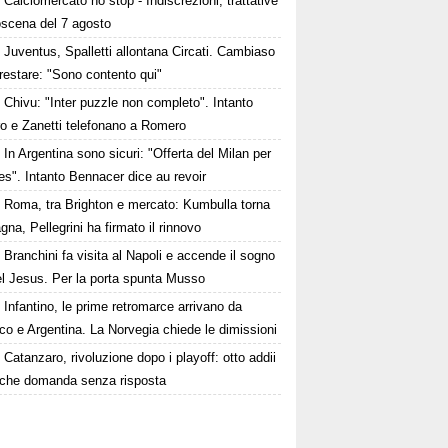
Calciomercato no stop - Indiscrezioni, trattative
oscena del 7 agosto
Juventus, Spalletti allontana Circati. Cambiaso
restare: "Sono contento qui"
Chivu: "Inter puzzle non completo". Intanto
ro e Zanetti telefonano a Romero
In Argentina sono sicuri: "Offerta del Milan per
s". Intanto Bennacer dice au revoir
Roma, tra Brighton e mercato: Kumbulla torna
gna, Pellegrini ha firmato il rinnovo
Branchini fa visita al Napoli e accende il sogno
el Jesus. Per la porta spunta Musso
Infantino, le prime retromarce arrivano da
o e Argentina. La Norvegia chiede le dimissioni
Catanzaro, rivoluzione dopo i playoff: otto addii
lche domanda senza risposta