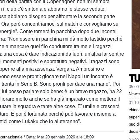
fuori della partita con il Copenaghen non mi sembra
 il club c'è sintonia e abbiamo le stesse vedute:
sa abbiamo bisogno per affrontare la seconda parte
. Ora però concentriamoci sul match e convogliamo su
 energie”. Conte tornerà in panchina dopo due incontri
buna: “Non essere in panchina mi dà molto fastidio perché
 a mancare quel filo conduttore tra me e i ragazzi
: una cosa è dare indicazioni da fuori, un'altra far sentire
 momenti positivi e soprattutto negativi. I ragazzi sono
sopperire alla mia assenza. Vergara, Ambrosino e
ono essere pronti: giocare nel Napoli un incontro è
trenta in Serie B. Sono pronti per dare una mano”. Poi
05:00
i lui posso parlare solo bene: è un bravo ragazzo, ha 22
Newcas
liorare molto anche se ha già imparato come mettere il
01:10
utare la squadra e tante altre cose. E' umile e crescerà
chiacc
uturo. E poi è fortunato perché può lavorare insieme a
superi
astici come Lukaku che lo aiuteranno”.
può d
decisi
nternazionale
/ Data:
Mar 20 gennaio 2026 alle 18:09