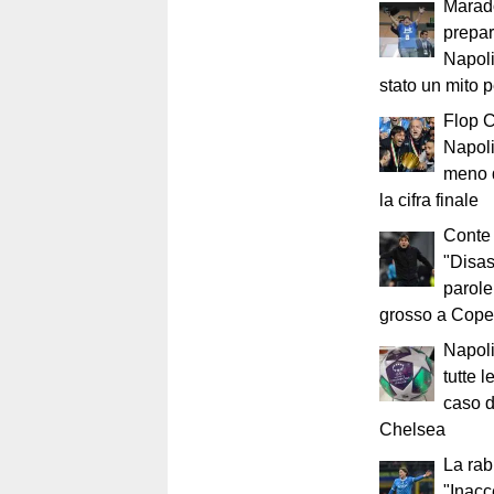
Marado
prepar
Napol
stato un mito 
Flop C
Napoli
meno d
la cifra finale
Conte 
"Disas
parole
grosso a Cop
Napoli
tutte 
caso di
Chelsea
La rab
"Inacc