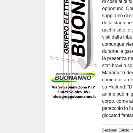
di cose al di 
opportuno. Con
sappiamo di co
della stagione
quello tutte le
visti dalla tri
comunque viene
durante la gara
la presenza nei
stati bravi a 
Marianucci dev
come giocarne 
su Hojlund: “D
anni e può mig
corpo, come ai
parecchio in f
giocatori fant
Sezione:
Calcio I