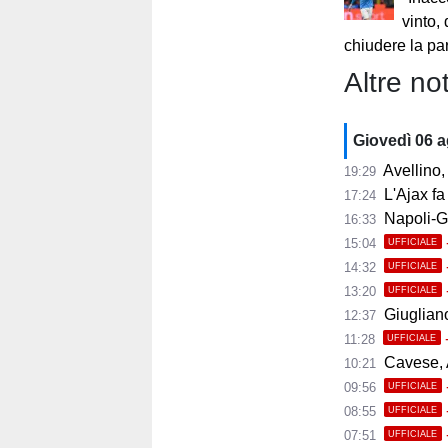
vinto
chiudere la par
Altre not
Giovedì 06 
Avellino, i
19:29
L'Ajax fa
17:24
Napoli-Gabr
16:33
15:04
UFFICIALE
14:32
UFFICIALE
13:20
UFFICIALE
Giugliano,
12:37
11:28
UFFICIALE
Cavese, A
10:21
09:56
UFFICIALE
08:55
UFFICIALE
07:51
UFFICIALE