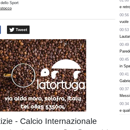
01:00
 dello Sport
e retr
istocco
00:56
vuole 
Tweet
00:53
Lauta
00:49
Parede
00:45
in Spa
00:41
Gabri
00:37
Messic
00:34
e qua
tizie - Calcio Internazionale