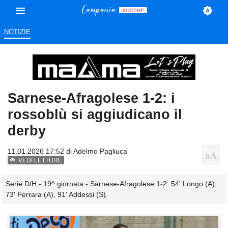
NOTIZIE
Sarnese-Afragolese 1-2: i
rossoblù si aggiudicano il
derby
11.01.2026 17:52 di
Adelmo Pagliuca
VEDI LETTURE
Serie D/H - 19^ giornata - Sarnese-Afragolese 1-2: 54' Longo (A),
73' Ferrara (A), 91' Addessi (S).