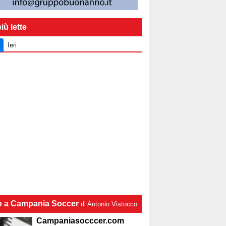
iù lette
Ieri
lo a Campania Soccer
di Antonio Vistocco
Campaniasocccer.com