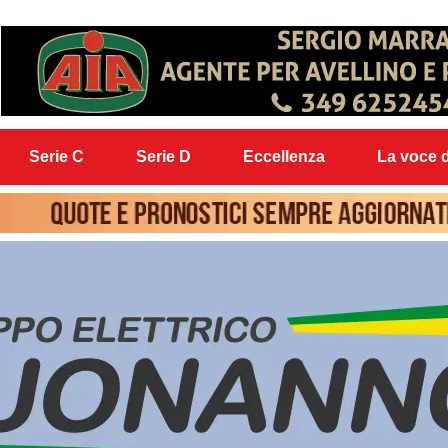
Serie C
Serie D
Eccellenza
La voce d