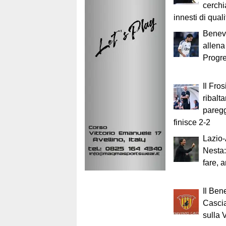
cerch
innesti di quali
Beneve
allena
Progre
Il Fro
ribalta
paregg
finisce 2-2
Lazio-
Nesta:
fare, 
Il Ben
Casci
sulla 