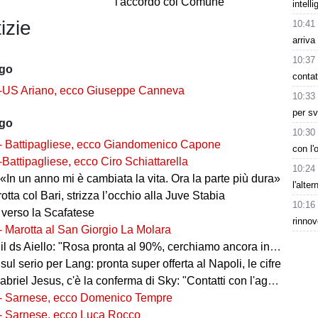
l'accordo col Comune
intell
izie
10:41
arriva
10:37
ago
contat
-US Ariano, ecco Giuseppe Canneva
10:33
per sv
ago
10:30
- Battipagliese, ecco Giandomenico Capone
con l
-Battipagliese, ecco Ciro Schiattarella
10:24
«In un anno mi è cambiata la vita. Ora la parte più dura»
l'alte
 rotta col Bari, strizza l’occhio alla Juve Stabia
10:16
 verso la Scafatese
rinnov
- Marotta al San Giorgio La Molara
l ds Aiello: "Rosa pronta al 90%, cerchiamo ancora innesti di qualità"
 sul serio per Lang: pronta super offerta al Napoli, le cifre
iel Jesus, c'è la conferma di Sky: "Contatti con l'agente, i dettagli"
- Sarnese, ecco Domenico Tempre
- Sarnese, ecco Luca Rocco