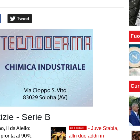
Tweet
Fuo
Cur
tizie - Serie B
o, il ds Aiello:
- Juve Stabia,
UFFICIALE
pronta al 90%,
altri due addii in