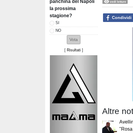
panchina del Napoli
vedi letture
la prossima
stagione?
Condividi
SI
NO
[
Risultati
]
Altre no
Avellin
"Rosa 