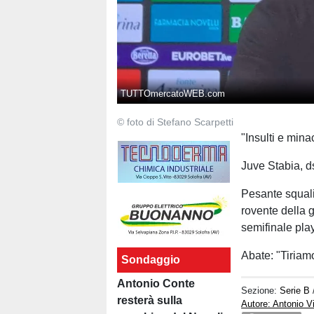
TUTTOmercatoWEB.com
© foto di Stefano Scarpetti
"Insulti e minac
Juve Stabia, 
Pesante squalif
rovente della g
semifinale play
Abate: "Tiriamo
Sondaggio
Antonio Conte
Sezione:
Serie B
resterà sulla
Autore: Antonio V