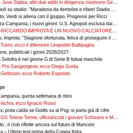
- Juve Stabia, altri due addii in dirigenza: risolvono Gerbo e Zanardini
su stadio: "Maradona da demolire e rifare! Stadio nuovo in ex area Q8"
, Verdi si allena con il gruppo. Progressi per Ricci
 Campania, i nuovi gironi: U.S. Agropoli esclusa dai ripescaggi
-RICCARDO IMPROTA È UN NUOVO CALCIATORE DEL GIUGLIANO
 Improta: "Stagione sfortunata, felice di proseguire il percorso"
-Turris, ecco il difensore Leopoldo Battipaglia
ne, pubblicati i gironi 2026/2027
ia Solofra è nel girone G di Serie B futsal maschile
- Pro Sangiorgese, ecco Diego Guida
-Gelbison, ecco Roberto Esposito
ago
ampania, quinta settimana di ritiro
-Ischia, ecco Ignacio Rossi
, pista calda se Godts va al Psg: si parla già di cifre
-GS Telese Terme, ufficializzati i giovani Schisano e Miretto
 , il club riflette ancora sul futuro di Manconi
 – Ultimo test prima della Coppa Italia