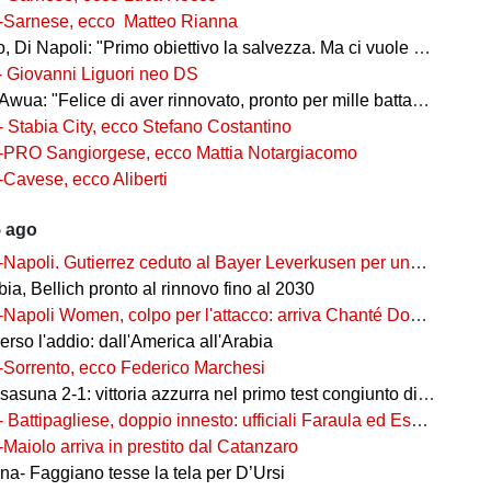
-Sarnese, ecco Matteo Rianna
 Di Napoli: "Primo obiettivo la salvezza. Ma ci vuole ambizione"
- Giovanni Liguori neo DS
wua: "Felice di aver rinnovato, pronto per mille battaglie"
- Stabia City, ecco Stefano Costantino
-PRO Sangiorgese, ecco Mattia Notargiacomo
-Cavese, ecco Aliberti
5 ago
-Napoli. Gutierrez ceduto al Bayer Leverkusen per una cifra record
ia, Bellich pronto al rinnovo fino al 2030
-Napoli Women, colpo per l'attacco: arriva Chanté Dompig
rso l'addio: dall'America all'Arabia
-Sorrento, ecco Federico Marchesi
una 2-1: vittoria azzurra nel primo test congiunto di Castel di Sangro
- Battipagliese, doppio innesto: ufficiali Faraula ed Esposito
-Maiolo arriva in prestito dal Catanzaro
na- Faggiano tesse la tela per D’Ursi