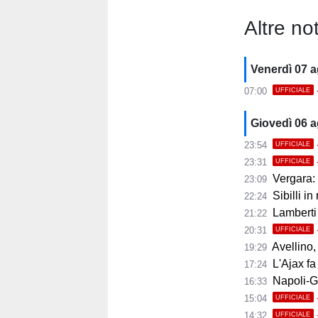
Altre not
Venerdì 07 
07:00
UFFICIALE
Giovedì 06 
23:54
UFFICIALE
23:31
UFFICIALE
Vergara: 
23:09
Sibilli in
22:24
Lamberti
21:22
20:31
UFFICIALE
Avellino, i
19:29
L'Ajax fa
17:24
Napoli-Gabr
16:33
15:04
UFFICIALE
14:32
UFFICIALE