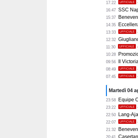
17:22
UFFICIALE
SSC Napoli 
16:47
Benevento
15:37
Eccellenza
14:35
13:33
UFFICIALE
Giugliano,
12:32
11:30
UFFICIALE
Promozio
10:28
Il Victor
09:56
08:49
UFFICIALE
07:45
UFFICIALE
Martedì 04 
Equipe C
23:58
23:22
UFFICIALE
Lang-Ajax
22:50
22:07
UFFICIALE
Benevento
21:32
Casertana
20:41