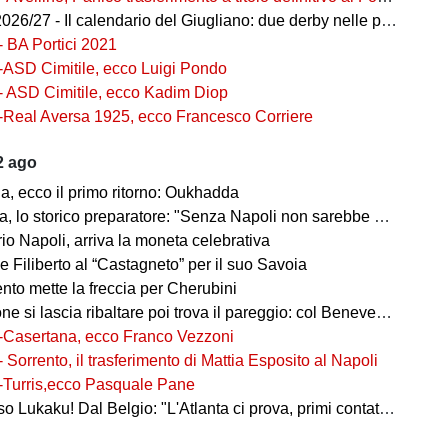
26/27 - Il calendario del Giugliano: due derby nelle prime tre
- BA Portici 2021
-ASD Cimitile, ecco Luigi Pondo
- ASD Cimitile, ecco Kadim Diop
-Real Aversa 1925, ecco Francesco Corriere
2 ago
a, ecco il primo ritorno: Oukhadda
 storico preparatore: "Senza Napoli non sarebbe stato un mito per sempre"
io Napoli, arriva la moneta celebrativa
 Filiberto al “Castagneto” per il suo Savoia
nto mette la freccia per Cherubini
e si lascia ribaltare poi trova il pareggio: col Benevento finisce 2-2
-Casertana, ecco Franco Vezzoni
- Sorrento, il trasferimento di Mattia Esposito al Napoli
-Turris,ecco Pasquale Pane
ukaku! Dal Belgio: "L'Atlanta ci prova, primi contatti con Big Rom"