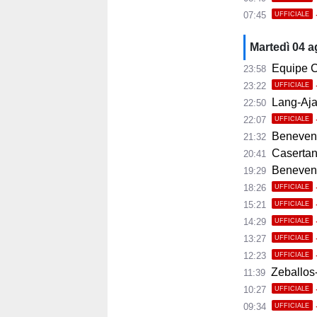
07:45
UFFICIALE
Martedì 04 
Equipe C
23:58
23:22
UFFICIALE
Lang-Ajax
22:50
22:07
UFFICIALE
Benevento
21:32
Casertana
20:41
Benevento C
19:29
18:26
UFFICIALE
15:21
UFFICIALE
14:29
UFFICIALE
13:27
UFFICIALE
12:23
UFFICIALE
Zeballos-
11:39
10:27
UFFICIALE
09:34
UFFICIALE