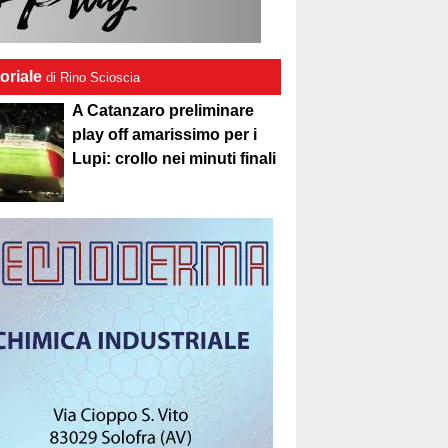
oriale
di Rino Scioscia
A Catanzaro preliminare
play off amarissimo per i
Lupi: crollo nei minuti finali