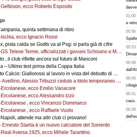
italia
-Gelbison, ecco Roberto Esposito
davve
01:00
ago
e retr
ampania, quinta settimana di ritiro
00:56
-Ischia, ecco Ignacio Rossi
Spalle
, pista calda se Godts va al Psg: si parla già di cifre
00:53
-GS Telese Terme, ufficializzati i giovani Schisano e Miretto
Dimarc
 , il club riflette ancora sul futuro di Manconi
00:49
 – Ultimo test prima della Coppa Italia
dall'A
alcio: Giallorossi al lavoro in vista del debutto di Coppa Italia
00:45
- Avellino, Alessio Tribuzzi ceduto a titolo temporaneo al Bari
cilieg
-Ercolanese, ecco Emilio Vanacore
00:41
-Ercolanese, ecco Alessandro Izzo
caso. 
-Ercolanese , ecco Vincenzo Dommarco
00:38
-Ercolanese , ecco Raffaele Vuolo
dell'e
Napoli, attende ma altri club ci provano!
- Ernesto Starita è un nuovo calciatore del Sorrento
-Real Aversa 1925, ecco Mihele Tarantino