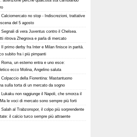
ni: attenzione perché qualcosa sta cambiando
ro
Calciomercato no stop - Indiscrezioni, trattative
oscena del 5 agosto
Segnali di vera Juventus contro il Chelsea.
tti ritrova Zhegrova e parla di mercato
Il primo derby fra Inter e Milan finisce in parità.
o subito fra i più pimpanti
Roma, un esterno entra e uno esce:
tletico ecco Molina, Angelino saluta
Colpaccio della Fiorentina: Mastantuono
ina sulla torta di un mercato da sogno
Lukaku non raggiunge il Napoli, che smorza il
Ma le voci di mercato sono sempre più forti
Salah al Trabzonspor, il colpo più sorprendente
state: il calcio turco sempre più attraente