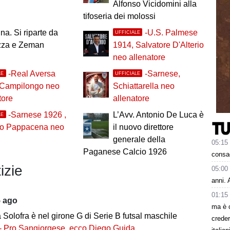
Alfonso Vicidomini alla
tifoseria dei molossi
na. Si riparte da
-U.S. Palmese
UFFICIALE
za e Zeman
1914, Salvatore D'Alterio
neo allenatore
-Real Aversa
-Sarnese,
LE
UFFICIALE
 Campilongo neo
Schiattarella neo
tore
allenatore
-Sarnese 1926 ,
L’Avv. Antonio De Luca è
LE
lo Pappacena neo
il nuovo direttore
generale della
05:15
Paganese Calcio 1926
consa
izie
05:00
anni. 
01:15
5 ago
ma è 
ia Solofra è nel girone G di Serie B futsal maschile
creder
- Pro Sangiorgese, ecco Diego Guida