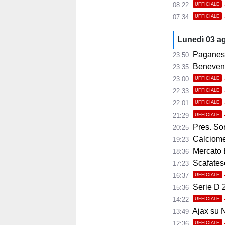
08:22
UFFICIALE
07:34
UFFICIALE
Lunedì 03 a
Paganese,
23:50
Benevento, 
23:35
23:00
UFFICIALE
22:33
UFFICIALE
22:01
UFFICIALE
21:29
UFFICIALE
Pres. Sorre
20:25
Calciomer
19:23
Mercato 
18:36
Scafatese,
17:23
16:37
UFFICIALE
Serie D 2
15:36
14:22
UFFICIALE
Ajax su No
13:49
12:36
UFFICIALE