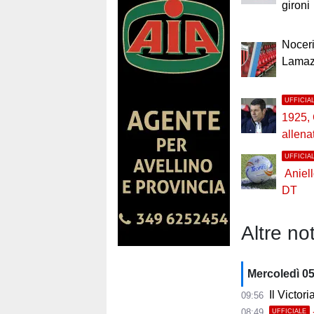
gironi
Noceri
Lamaz
UFFICIA
1925,
allena
UFFICIA
Aniel
DT
Altre not
Mercoledì 0
Il Victor
09:56
08:49
UFFICIALE