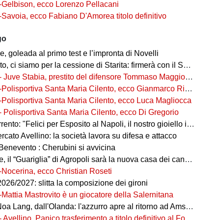
-Gelbison, ecco Lorenzo Pellacani
-Savoia, ecco Fabiano D'Amorea titolo definitivo
go
 goleada al primo test e l’impronta di Novelli
ci siamo per la cessione di Starita: firmerà con il Sorrento in Serie C
- Juve Stabia, prestito del difensore Tommaso Maggioni dal Mantova
-Polisportiva Santa Maria Cilento, ecco Gianmarco Rizzo
-Polisportiva Santa Maria Cilento, ecco Luca Magliocca
- Polisportiva Santa Maria Cilento, ecco Di Gregorio
nto: "Felici per Esposito al Napoli, il nostro gioiello in ottime mani"
cato Avellino: la società lavora su difesa e attacco
Benevento : Cherubini si avvicina
 il “Guariglia” di Agropoli sarà la nuova casa dei canarini
-Nocerina, ecco Christian Roseti
026/2027: slitta la composizione dei gironi
-Mattia Mastrovito è un giocatore della Salernitana
a Lang, dall'Olanda: l'azzurro apre al ritorno ad Amsterdam!
- Avellino, Panico trasferimento a titolo definitivo al Foggia