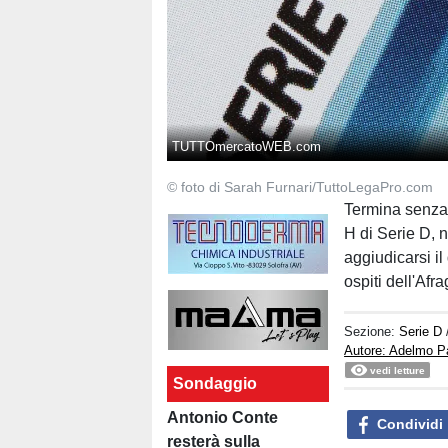
TUTTOmercatoWEB.com
© foto di Sarah Furnari/TuttoLegaPro.com
Termina senza
H di Serie D, 
aggiudicarsi i
ospiti dell'Afr
Sezione:
Serie D
Autore: Adelmo P
vedi letture
Sondaggio
Antonio Conte
Condividi
resterà sulla