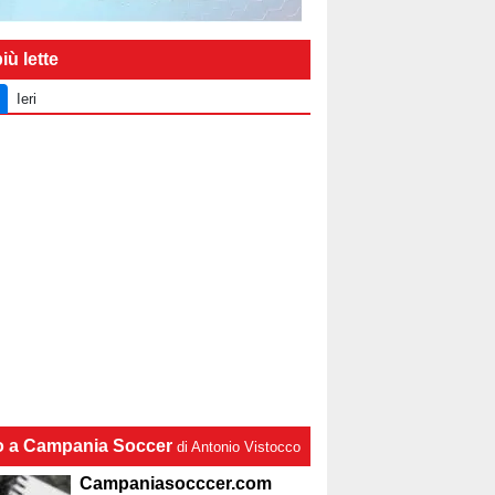
iù lette
Ieri
lo a Campania Soccer
di Antonio Vistocco
Campaniasocccer.com