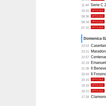
Serie C 20
11:44
10:41
UFFICIALE
09:36
UFFICIALE
08:34
UFFICIALE
07:31
UFFICIALE
Domenica 0
Casertan
23:53
Maradona, lo
23:21
Centenar
22:57
Emanuele
22:19
Il Beneve
21:38
Il Frosinon
20:43
20:15
UFFICIALE
19:33
UFFICIALE
18:21
UFFICIALE
Clamoroso L
17:28