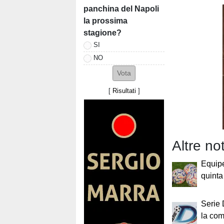
panchina del Napoli
la prossima
stagione?
SI
NO
[
Risultati
]
Altre no
Equip
quinta 
Serie 
la com