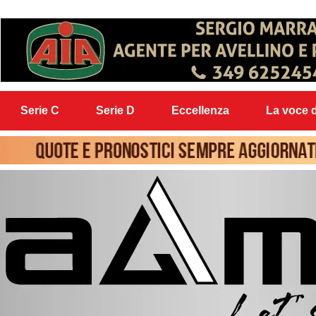
Serie C
Serie D
Eccellenza
La voce d