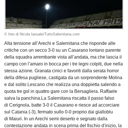
© foto di Nicola Ianuale/TuttoSalernitana.com
Alta tensione all’Arechi e Salernitana che risponde alle
critiche con un secco 3-0 su un Casarano lontano parente
della squadra arrembante vista all’andata, ma che lascia il
campo con l’amaro in bocca per i tre legni colpiti, due nella
stessa azione. Granata cinici e favoriti dalla serata horror
della difesa pugliese, castigata da un sorprendente Molina
e dal solito Lescano che realizza una doppietta salendo a
quota tre gol in quattro gare con la Bersagliera. Raffaele
salva la panchina.La Salernitana riscatta il passo falso
di Cerignola, batte 3-0 il Casarano e riesce ad accorciare
sul Catania (-3), fermato sullo 0-0 proprio dai gialloblu
di Maiuri. In un Arechi semi deserto e segnato dalla
contestazione andata in scena prima del fischio d'inizio, la