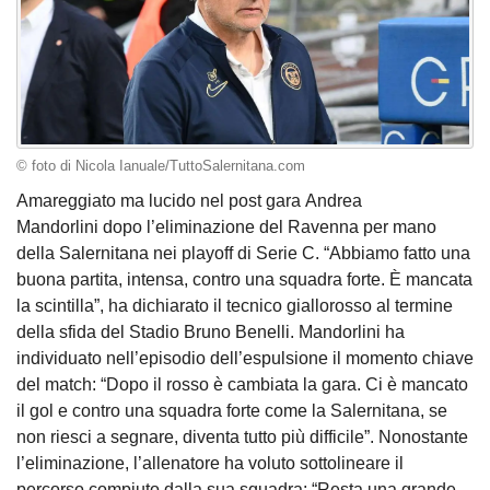
© foto di Nicola Ianuale/TuttoSalernitana.com
Amareggiato ma lucido nel post gara Andrea
Mandorlini dopo l’eliminazione del Ravenna per mano
della Salernitana nei playoff di Serie C. “Abbiamo fatto una
buona partita, intensa, contro una squadra forte. È mancata
la scintilla”, ha dichiarato il tecnico giallorosso al termine
della sfida del Stadio Bruno Benelli. Mandorlini ha
individuato nell’episodio dell’espulsione il momento chiave
del match: “Dopo il rosso è cambiata la gara. Ci è mancato
il gol e contro una squadra forte come la Salernitana, se
non riesci a segnare, diventa tutto più difficile”. Nonostante
l’eliminazione, l’allenatore ha voluto sottolineare il
percorso compiuto dalla sua squadra: “Resta una grande