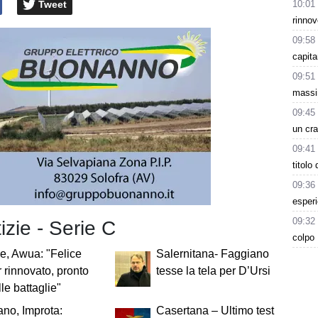
Tweet
10:01
rinnov
09:58
capita
09:51
massi
09:45
un cra
09:41
titolo
09:36
esperi
09:32
tizie - Serie C
colpo 
e, Awua: "Felice
Salernitana- Faggiano
r rinnovato, pronto
tesse la tela per D’Ursi
lle battaglie"
ano, Improta:
Casertana – Ultimo test