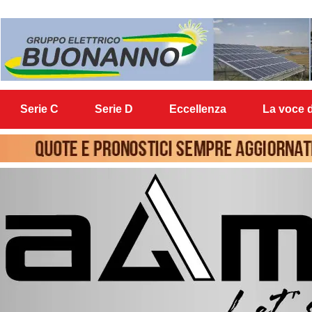
Serie C
Serie D
Eccellenza
La voce d