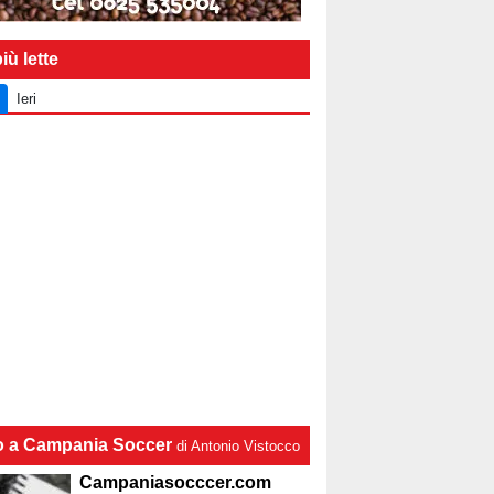
iù lette
Ieri
lo a Campania Soccer
di Antonio Vistocco
Campaniasocccer.com