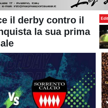
e il derby contro il
Edit
nquista la sua prima
nale