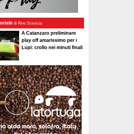
oriale
di Rino Scioscia
A Catanzaro preliminare
play off amarissimo per i
Lupi: crollo nei minuti finali