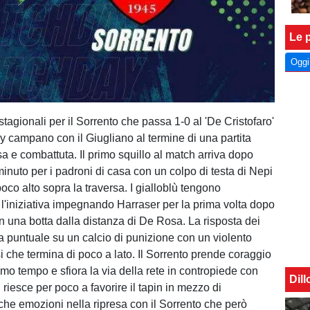
Le p
Oggi
 stagionali per il Sorrento che passa 1-0 al 'De Cristofaro'
by campano con il Giugliano al termine di una partita
sa e combattuta. Il primo squillo al match arriva dopo
uto per i padroni di casa con un colpo di testa di Nepi
poco alto sopra la traversa. I gialloblù tengono
'iniziativa impegnando Harraser per la prima volta dopo
on una botta dalla distanza di De Rosa. La risposta dei
va puntuale su un calcio di punizione con un violento
i che termina di poco a lato. Il Sorrento prende coraggio
rimo tempo e sfiora la via della rete in contropiede con
Dil
riesce per poco a favorire il tapin in mezzo di
he emozioni nella ripresa con il Sorrento che però