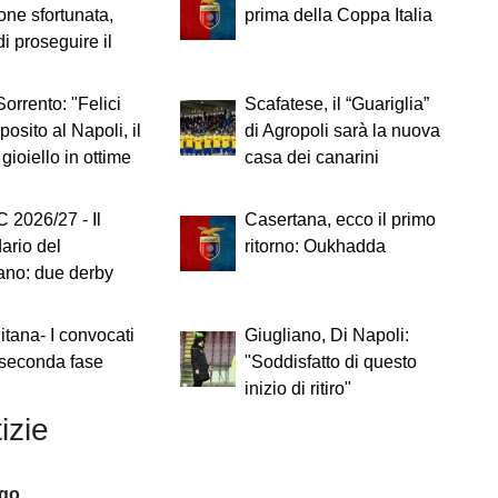
one sfortunata,
prima della Coppa Italia
di proseguire il
Sorrento: "Felici
Scafatese, il “Guariglia”
posito al Napoli, il
di Agropoli sarà la nuova
gioiello in ottime
casa dei canarini
C 2026/27 - Il
Casertana, ecco il primo
ario del
ritorno: Oukhadda
ano: due derby
itana- I convocati
Giugliano, Di Napoli:
 seconda fase
"Soddisfatto di questo
inizio di ritiro"
izie
ago