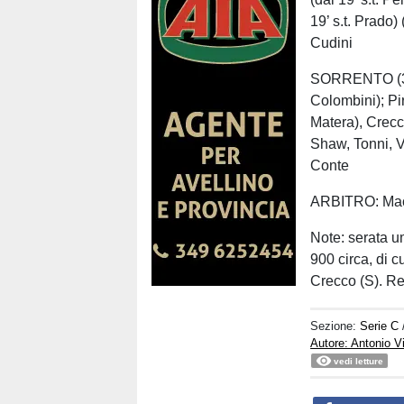
19’ s.t. Prado) 
Cudini
SORRENTO (3-5
Colombini); Pir
Matera), Crecco
Shaw, Tonni, Vi
Conte
ARBITRO: Macca
Note: serata um
900 circa, di 
Crecco (S). Rec.:
Sezione:
Serie C
Autore: Antonio V
vedi letture