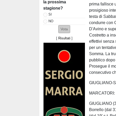
la prossima
prima fallisce
stagione?
prosigioso inte
SI
testa di Sabbat
NO
condurre con C
D'Avino e super
Costretto a inse
[
Risultati
]
effettivi senz
per un tentativ
Somma. La trup
pubblico dopo 
Prosegue il mo
consecutivo ch
GIUGLIANO-
MARCATORI: Cu
GIUGLIANO (3-
Borrello (dal 3
(dal 19’ s.t. P