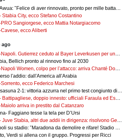
wua: "Felice di aver rinnovato, pronto per mille battaglie"
- Stabia City, ecco Stefano Costantino
-PRO Sangiorgese, ecco Mattia Notargiacomo
-Cavese, ecco Aliberti
5 ago
-Napoli. Gutierrez ceduto al Bayer Leverkusen per una cifra record
ia, Bellich pronto al rinnovo fino al 2030
-Napoli Women, colpo per l'attacco: arriva Chanté Dompig
rso l'addio: dall'America all'Arabia
-Sorrento, ecco Federico Marchesi
una 2-1: vittoria azzurra nel primo test congiunto di Castel di Sangro
- Battipagliese, doppio innesto: ufficiali Faraula ed Esposito
-Maiolo arriva in prestito dal Catanzaro
na- Faggiano tesse la tela per D’Ursi
- Juve Stabia, altri due addii in dirigenza: risolvono Gerbo e Zanardini
su stadio: "Maradona da demolire e rifare! Stadio nuovo in ex area Q8"
, Verdi si allena con il gruppo. Progressi per Ricci