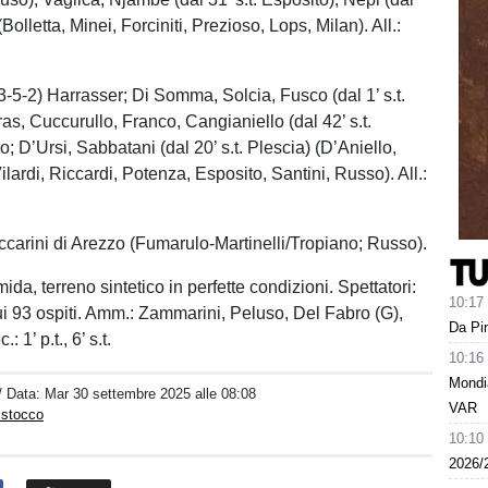
(Bolletta, Minei, Forciniti, Prezioso, Lops, Milan). All.:
-2) Harrasser; Di Somma, Solcia, Fusco (dal 1’ s.t.
as, Cuccurullo, Franco, Cangianiello (dal 42’ s.t.
; D’Ursi, Sabbatani (dal 20’ s.t. Plescia) (D’Aniello,
lardi, Riccardi, Potenza, Esposito, Santini, Russo). All.:
rini di Arezzo (Fumarulo-Martinelli/Tropiano; Russo).
ida, terreno sintetico in perfette condizioni. Spettatori:
10:17
cui 93 ospiti. Amm.: Zammarini, Peluso, Del Fabro (G),
Da Pin
 1’ p.t., 6’ s.t.
10:16
Mondia
/ Data:
Mar 30 settembre 2025 alle 08:08
VAR
istocco
10:10
2026/