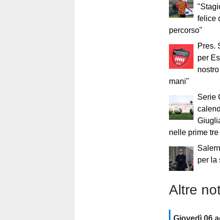
"Stagi
felice 
percorso"
Pres. 
per Es
nostro 
mani"
Serie 
calend
Giugli
nelle prime tre
Salern
per la
Altre not
Giovedì 06 