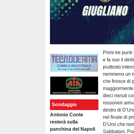
Primi tre punti
e fa suo il der
piuttosto inten
nemmeno un min
che finisce di 
maggiormente l
dieci minuti c
rossoneri arri
Sondaggio
destro di D'Urs
Antonio Conte
nel finale di p
resterà sulla
D'Ursi che non 
panchina del Napoli
Sabbatani. Poc