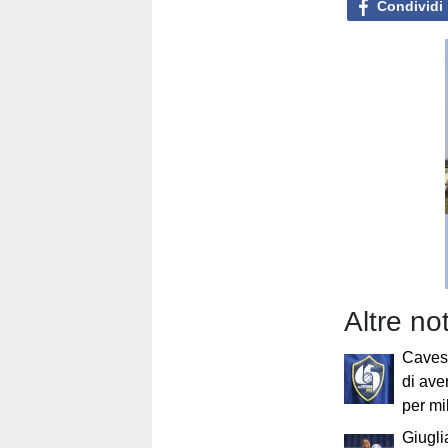
Condividi
Altre no
Caves
di ave
per mi
Giugli