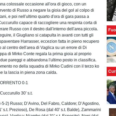
 una colossale occasione all'ora di gioco, con un
rvento di Russo a negare la gioia del gol al colpo di
ani, e poi nell'ultimo quarto d'ora di gara passa a
uccurullo capace di raccogliere una respinta corta di
are Russo con il destro dall'interno dell'area piccola.
Fuo
guire, il Giugliano si catapulta in avanti con tutti gli
a spaventare Harrasser, eccezion fatta in pieno recupero
o al centro dell'area di Vaglica su un errore di Di
pa di Mirko Conte regala la prima gioia al proprio
due pareggi e abbandona l'ultimo posto in classifica.
mento no della squadra di Mirko Cudini con il terzo ko
Cur
e la lascia in piena zona calda.
SORRENTO 0-1
ccurullo 30’ s.t.
5-2) Russo; D’Avino, Del Fabro, Caldore; D’Agostino,
1’ s.t. Prezioso), De Rosa (dal 40’ s.t. Balde), Zammarini
eluso), Vaglica; Njambe (dal 31’ s.t. Esposito), Nepi (dal