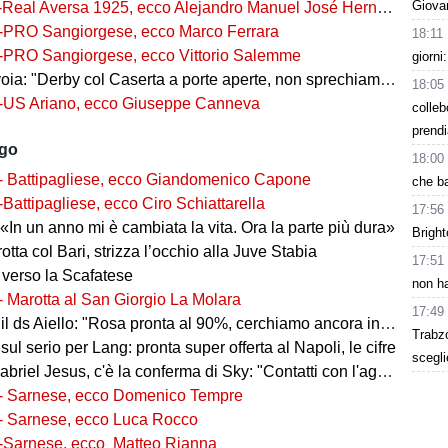
Giovan
-Real Aversa 1925, ecco Alejandro Manuel José Hernández Gouveia,
-PRO Sangiorgese, ecco Marco Ferrara
18:11
-PRO Sangiorgese, ecco Vittorio Salemme
giorni
a: "Derby col Caserta a porte aperte, non sprechiamo l'occasione"
18:05
-US Ariano, ecco Giuseppe Canneva
colleb
prend
ago
18:00
- Battipagliese, ecco Giandomenico Capone
che ba
-Battipagliese, ecco Ciro Schiattarella
17:56
«In un anno mi è cambiata la vita. Ora la parte più dura»
Bright
 rotta col Bari, strizza l’occhio alla Juve Stabia
17:51
 verso la Scafatese
non ha
- Marotta al San Giorgio La Molara
17:49
l ds Aiello: "Rosa pronta al 90%, cerchiamo ancora innesti di qualità"
Trabz
 sul serio per Lang: pronta super offerta al Napoli, le cifre
scegli
iel Jesus, c'è la conferma di Sky: "Contatti con l'agente, i dettagli"
- Sarnese, ecco Domenico Tempre
- Sarnese, ecco Luca Rocco
-Sarnese, ecco Matteo Rianna