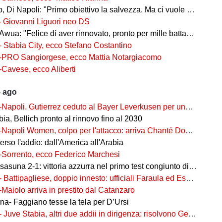
 Di Napoli: "Primo obiettivo la salvezza. Ma ci vuole ambizione"
- Giovanni Liguori neo DS
wua: "Felice di aver rinnovato, pronto per mille battaglie"
- Stabia City, ecco Stefano Costantino
-PRO Sangiorgese, ecco Mattia Notargiacomo
-Cavese, ecco Aliberti
5 ago
-Napoli. Gutierrez ceduto al Bayer Leverkusen per una cifra record
ia, Bellich pronto al rinnovo fino al 2030
-Napoli Women, colpo per l'attacco: arriva Chanté Dompig
rso l'addio: dall'America all'Arabia
-Sorrento, ecco Federico Marchesi
una 2-1: vittoria azzurra nel primo test congiunto di Castel di Sangro
- Battipagliese, doppio innesto: ufficiali Faraula ed Esposito
-Maiolo arriva in prestito dal Catanzaro
na- Faggiano tesse la tela per D’Ursi
- Juve Stabia, altri due addii in dirigenza: risolvono Gerbo e Zanardini