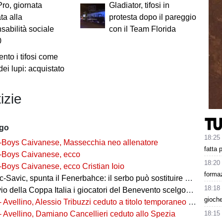
ro, giornata
Gladiator, tifosi in
ta alla
protesta dopo il pareggio
sabilità sociale
con il Team Florida
0
ento i tifosi come
dei lupi: acquistato
izie
ago
18:25
-Boys Caivanese, Massecchia neo allenatore
fatta 
-Boys Caivanese, ecco
18:20
-Boys Caivanese, ecco Cristian Ioio
formaz
-Savic, spunta il Fenerbahce: il serbo può sostituire Ederson
18:18
della Coppa Italia i giocatori del Benevento scelgono i numeri di maglia
gioche
- Avellino, Alessio Tribuzzi ceduto a titolo temporaneo al Bari
18:15
- Avellino, Damiano Cancellieri ceduto allo Spezia