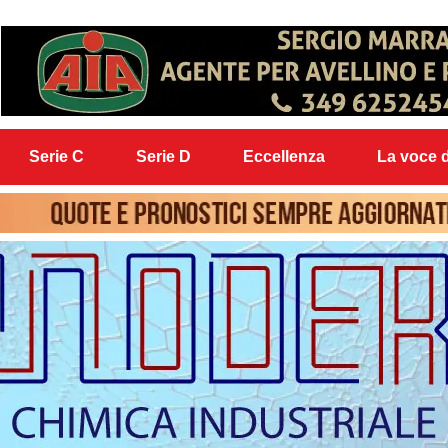
Serie C
Serie D
Eccellenza
La voce d