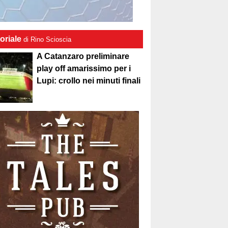
oriale
di Rino Scioscia
A Catanzaro preliminare
play off amarissimo per i
Lupi: crollo nei minuti finali