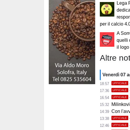
Lega P
dedica
respon
per il calcio 4.
A Sorr
quelli 
il logo
Altre not
Venerdì 07 
18:57
UFFICIALE
17:36
UFFICIALE
16:54
UFFICIALE
Milinkovic
15:32
Con l'avvio 
14:39
13:38
UFFICIALE
12:46
UFFICIALE