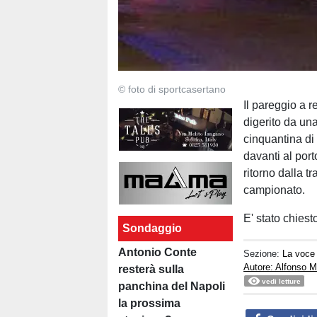
© foto di sportcasertano
Il pareggio a r
digerito da una
cinquantina di 
davanti al por
ritorno dalla t
campionato.
E' stato chiest
Sondaggio
Antonio Conte
Sezione:
La voce 
Autore: Alfonso 
resterà sulla
vedi letture
panchina del Napoli
la prossima