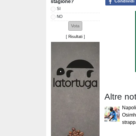
Condividi
stagione?
SI
NO
[
Risultati
]
Altre not
Napoli
Osimh
strappa