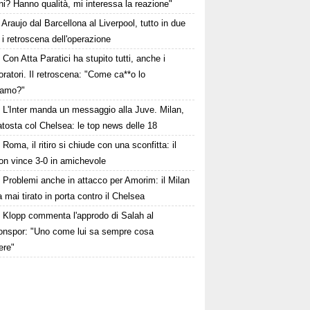
i? Hanno qualità, mi interessa la reazione"
Araujo dal Barcellona al Liverpool, tutto in due
: i retroscena dell'operazione
Con Atta Paratici ha stupito tutti, anche i
oratori. Il retroscena: "Come ca**o lo
iamo?"
L'Inter manda un messaggio alla Juve. Milan,
tosta col Chelsea: le top news delle 18
Roma, il ritiro si chiude con una sconfitta: il
on vince 3-0 in amichevole
Problemi anche in attacco per Amorim: il Milan
 mai tirato in porta contro il Chelsea
Klopp commenta l'approdo di Salah al
onspor: "Uno come lui sa sempre cosa
ere"