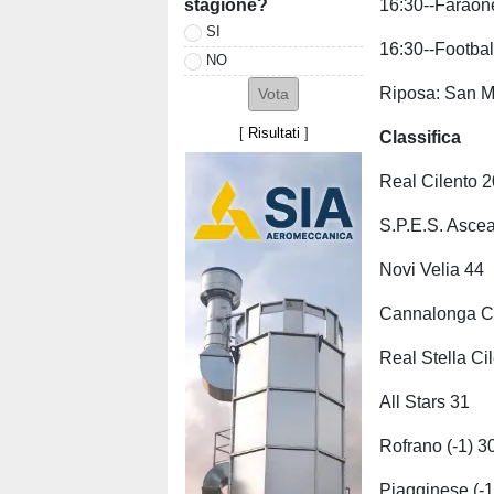
stagione?
16:30--Faraon
SI
16:30--Footba
NO
Riposa: San M
[
Risultati
]
Classifica
Real Cilento 
S.P.E.S. Asce
Novi Velia 44
Cannalonga C
Real Stella Ci
All Stars 31
Rofrano (-1) 3
Piagginese (-1