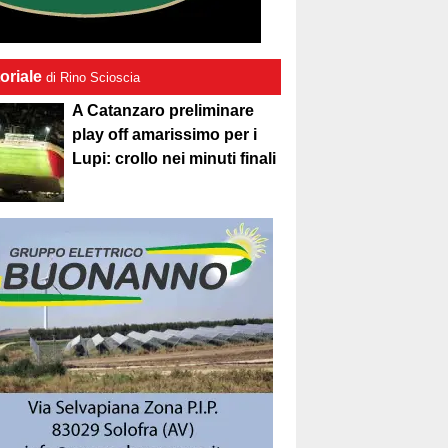
oriale
di Rino Scioscia
A Catanzaro preliminare
play off amarissimo per i
Lupi: crollo nei minuti finali