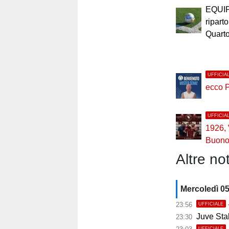
EQUI
riparto
Quart
UFFICIA
ecco 
UFFICIA
1926,
Buono 
Altre not
Mercoledì 0
23:56
UFFICIALE
Juve Stab
23:30
UFFICIALE