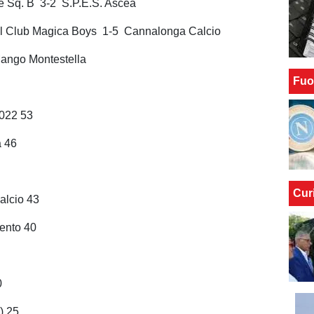
e Sq. B 3-2 S.P.E.S. Ascea
ll Club Magica Boys 1-5 Cannalonga Calcio
ango Montestella
Fuo
2022 53
a 46
Cur
alcio 43
lento 40
0
) 25