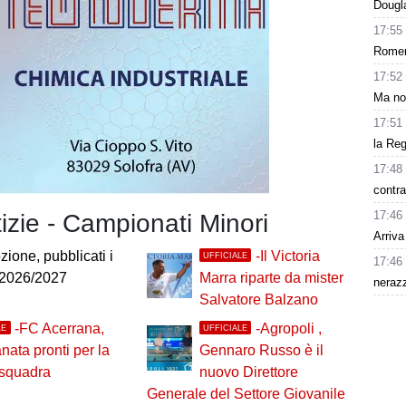
Dougla
17:55
Romero
17:52
Ma non
17:51
la Reg
17:48
contra
17:46
tizie - Campionati Minori
Arriv
ione, pubblicati i
-Il Victoria
UFFICIALE
17:46
 2026/2027
Marra riparte da mister
nerazz
Salvatore Balzano
-FC Acerrana,
-Agropoli ,
LE
UFFICIALE
anata pronti per la
Gennaro Russo è il
 squadra
nuovo Direttore
Generale del Settore Giovanile