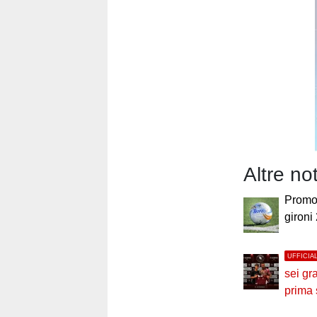
Altre no
Promoz
gironi
UFFICIA
sei gr
prima