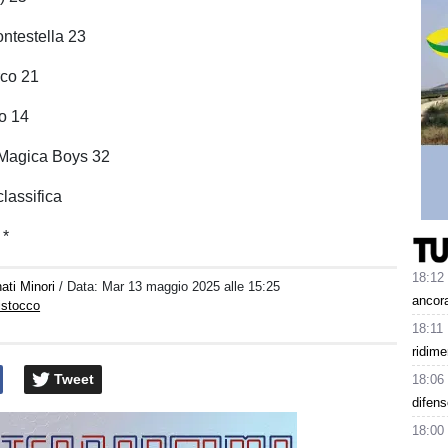
testella 23
co 21
o 14
 Magica Boys 32
lassifica
 *
18:12
ati Minori
/ Data:
Mar 13 maggio 2025 alle 15:25
ancora
istocco
18:11
ridim
Tweet
18:06
difens
18:00