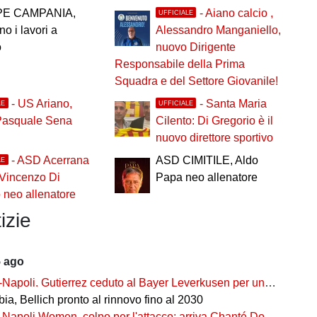
PE CAMPANIA,
- Aiano calcio ,
UFFICIALE
no i lavori a
Alessandro Manganiello,
o
nuovo Dirigente
Responsabile della Prima
Squadra e del Settore Giovanile!
- US Ariano,
- Santa Maria
LE
UFFICIALE
Pasquale Sena
Cilento: Di Gregorio è il
nuovo direttore sportivo
- ASD Acerrana
ASD CIMITILE, Aldo
LE
 Vincenzo Di
Papa neo allenatore
neo allenatore
izie
5 ago
-Napoli. Gutierrez ceduto al Bayer Leverkusen per una cifra record
ia, Bellich pronto al rinnovo fino al 2030
-Napoli Women, colpo per l'attacco: arriva Chanté Dompig