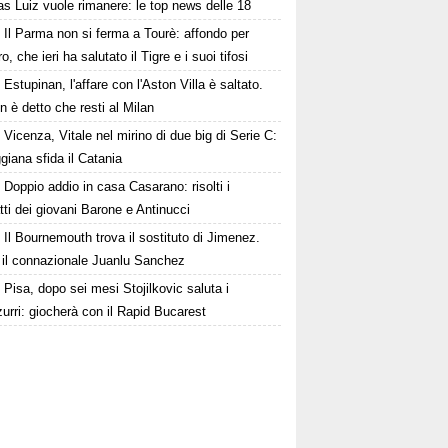
s Luiz vuole rimanere: le top news delle 18
Il Parma non si ferma a Tourè: affondo per
, che ieri ha salutato il Tigre e i suoi tifosi
Estupinan, l'affare con l'Aston Villa è saltato.
 è detto che resti al Milan
Vicenza, Vitale nel mirino di due big di Serie C:
giana sfida il Catania
Doppio addio in casa Casarano: risolti i
tti dei giovani Barone e Antinucci
Il Bournemouth trova il sostituto di Jimenez.
a il connazionale Juanlu Sanchez
Pisa, dopo sei mesi Stojilkovic saluta i
urri: giocherà con il Rapid Bucarest