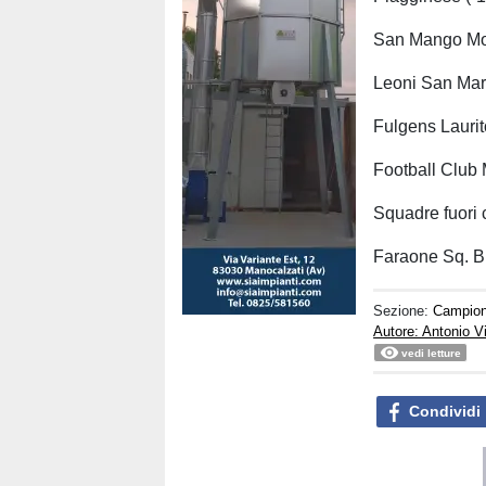
San Mango Mon
Leoni San Mar
Fulgens Laurit
Football Club
Squadre fuori c
Faraone Sq. B
Sezione:
Campion
Autore: Antonio V
vedi letture
Condividi