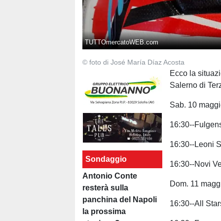
TUTTOmercatoWEB.com
© foto di José María Díaz Acosta
Ecco la situaz
Salerno di Te
Sab. 10 magg
16:30--Fulgen
16:30--Leoni 
Sondaggio
16:30--Novi Ve
Antonio Conte
Dom. 11 magg
resterà sulla
panchina del Napoli
16:30--All Sta
la prossima