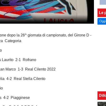
Le p
Oggi
ione dopo la 26^ giornata di campionato, del Girone D -
rza Categoria
io
s Laurito 2-1 Rofrano
San Marco 1-3 Real Cilento 2022
lia 4-2 Real Stella Cilento
io
Dil
rs 4-2 Piagginese