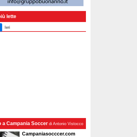
iù lette
Ieri
lo a Campania Soccer
di Antonio Vistocco
Campaniasocccer.com