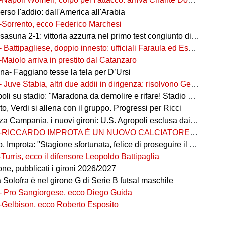
rso l'addio: dall'America all'Arabia
-Sorrento, ecco Federico Marchesi
una 2-1: vittoria azzurra nel primo test congiunto di Castel di Sangro
- Battipagliese, doppio innesto: ufficiali Faraula ed Esposito
-Maiolo arriva in prestito dal Catanzaro
na- Faggiano tesse la tela per D’Ursi
- Juve Stabia, altri due addii in dirigenza: risolvono Gerbo e Zanardini
su stadio: "Maradona da demolire e rifare! Stadio nuovo in ex area Q8"
, Verdi si allena con il gruppo. Progressi per Ricci
 Campania, i nuovi gironi: U.S. Agropoli esclusa dai ripescaggi
-RICCARDO IMPROTA È UN NUOVO CALCIATORE DEL GIUGLIANO
 Improta: "Stagione sfortunata, felice di proseguire il percorso"
-Turris, ecco il difensore Leopoldo Battipaglia
ne, pubblicati i gironi 2026/2027
ia Solofra è nel girone G di Serie B futsal maschile
- Pro Sangiorgese, ecco Diego Guida
-Gelbison, ecco Roberto Esposito