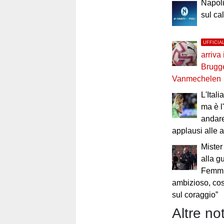
Napoli
sul ca
UFFICIA
arriva 
Brugg
Vanmechelen
L'Itali
ma è l
andare
applausi alle 
Mister
alla g
Femmin
ambizioso, cost
sul coraggio”
Altre not