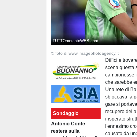
TUTTOmercatoWEB.com
© foto di www.imagephotoagency.it
Difficile trova
scena questa se
campionesse in
che sarebbe ent
Una rete di Ba
sbloccava la pa
gare si portava
recupero della
Sondaggio
insperato sfru
Antonio Conte
l'ennesimo cros
resterà sulla
causato da una 