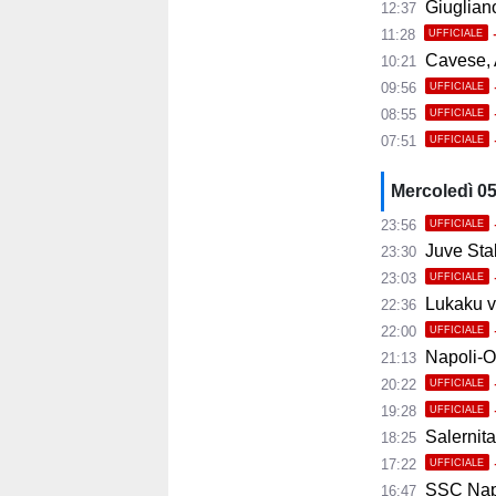
Giugliano,
12:37
11:28
UFFICIALE
Cavese, A
10:21
09:56
UFFICIALE
08:55
UFFICIALE
07:51
UFFICIALE
Mercoledì 0
23:56
UFFICIALE
Juve Stab
23:30
23:03
UFFICIALE
Lukaku ve
22:36
22:00
UFFICIALE
Napoli-Osas
21:13
20:22
UFFICIALE
19:28
UFFICIALE
Salernita
18:25
17:22
UFFICIALE
SSC Napoli 
16:47