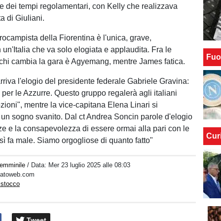
ne dei tempi regolamentari, con Kelly che realizzava
a di Giuliani.
rocampista della Fiorentina è l'unica, grave,
n un'Italia che va solo elogiata e applaudita. Fra le
Fuo
 chi cambia la gara è Agyemang, mentre James fatica.
rriva l'elogio del presidente federale Gabriele Gravina:
per le Azzurre. Questo gruppo regalerà agli italiani
zioni", mentre la vice-capitana Elena Linari si
un sogno svanito. Dal ct Andrea Soncin parole d'elogio
ze e la consapevolezza di essere ormai alla pari con le
Cur
sì fa male. Siamo orgogliose di quanto fatto"
Femminile
/ Data:
Mer 23 luglio 2025 alle 08:03
rcatoweb.com
istocco
Tweet