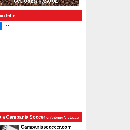
iù lette
Ieri
lo a Campania Soccer
di Antonio Vistocco
Campaniasocccer.com