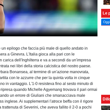
Le p
Oggi
re un epilogo che faccia più male di quello andato in
ra a Ginevra. L'Italia gioca alla pari con le
 carica dell'Inghilterra e va a secondi da un'impresa
rata nei libri della storia calcistica del nostro paese.
rbara Bonansea, al termine di un'azione manovrata,
rtita con le azzurre che per la quinta volta in cinque
no in vantaggio. L'1-0 resisteva fino al sesto minuto di
 ripresa quando Michelle Agyemang trovava il pari ormai
ttando un errore di Giuliani che smanacciava male
Dil
s inglese. Ai supplementari l'atroce beffa con il rigore
trattenuta di Severini, che aveva fallito il 2-0 a pochi