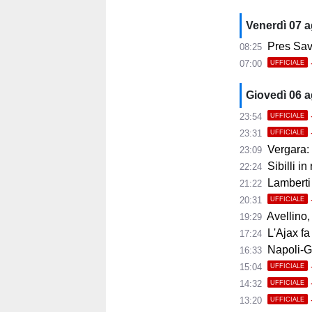
Venerdì 07 
Pres Savoi
08:25
07:00
UFFICIALE
Giovedì 06 
23:54
UFFICIALE
23:31
UFFICIALE
Vergara: 
23:09
Sibilli in
22:24
Lamberti
21:22
20:31
UFFICIALE
Avellino, i
19:29
L'Ajax fa
17:24
Napoli-Gabr
16:33
15:04
UFFICIALE
14:32
UFFICIALE
13:20
UFFICIALE