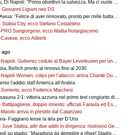
 Di Napoli: "Primo obiettivo la salvezza. Ma ci vuole ambizione"
- Giovanni Liguori neo DS
wua: "Felice di aver rinnovato, pronto per mille battaglie"
- Stabia City, ecco Stefano Costantino
-PRO Sangiorgese, ecco Mattia Notargiacomo
-Cavese, ecco Aliberti
5 ago
-Napoli. Gutierrez ceduto al Bayer Leverkusen per una cifra record
ia, Bellich pronto al rinnovo fino al 2030
-Napoli Women, colpo per l'attacco: arriva Chanté Dompig
rso l'addio: dall'America all'Arabia
-Sorrento, ecco Federico Marchesi
una 2-1: vittoria azzurra nel primo test congiunto di Castel di Sangro
- Battipagliese, doppio innesto: ufficiali Faraula ed Esposito
-Maiolo arriva in prestito dal Catanzaro
na- Faggiano tesse la tela per D’Ursi
- Juve Stabia, altri due addii in dirigenza: risolvono Gerbo e Zanardini
su stadio: "Maradona da demolire e rifare! Stadio nuovo in ex area Q8"