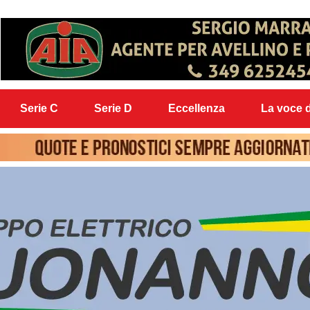
Serie C
Serie D
Eccellenza
La voce d