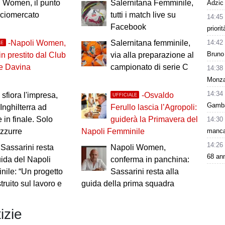
 Women, il punto
Salernitana Femminile,
Adzic 
lciomercato
tutti i match live su
14:45
Facebook
priori
14:42
-Napoli Women,
Salernitana femminile,
LE
Bruno 
in prestito dal Club
via alla preparazione al
e Davina
campionato di serie C
14:38
Monza 
14:34
a sfiora l'impresa,
-Osvaldo
UFFICIALE
Gamba 
'Inghilterra ad
Ferullo lascia l’Agropoli:
 in finale. Solo
guiderà la Primavera del
14:30
manca 
azzurre
Napoli Femminile
14:26
 Sassarini resta
Napoli Women,
68 ann
uida del Napoli
conferma in panchina:
ile: “Un progetto
Sassarini resta alla
ruito sul lavoro e
guida della prima squadra
izie