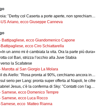
ago
a: "Derby col Caserta a porte aperte, non sprechiamo l'occasione"
-US Ariano, ecco Giuseppe Canneva
ago
- Battipagliese, ecco Giandomenico Capone
-Battipagliese, ecco Ciro Schiattarella
«In un anno mi è cambiata la vita. Ora la parte più dura»
 rotta col Bari, strizza l’occhio alla Juve Stabia
 verso la Scafatese
- Marotta al San Giorgio La Molara
l ds Aiello: "Rosa pronta al 90%, cerchiamo ancora innesti di qualità"
 sul serio per Lang: pronta super offerta al Napoli, le cifre
iel Jesus, c'è la conferma di Sky: "Contatti con l'agente, i dettagli"
- Sarnese, ecco Domenico Tempre
- Sarnese, ecco Luca Rocco
-Sarnese, ecco Matteo Rianna