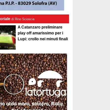
oriale
di Rino Scioscia
A Catanzaro preliminare
play off amarissimo per i
Lupi: crollo nei minuti finali