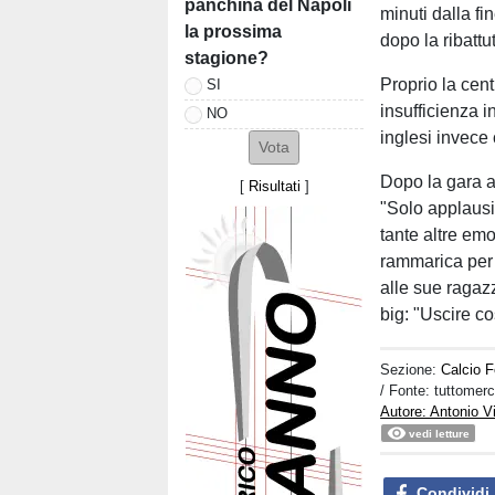
panchina del Napoli
minuti dalla fi
la prossima
dopo la ribattut
stagione?
Proprio la cent
SI
insufficienza i
NO
inglesi invece
Dopo la gara a
[
Risultati
]
"Solo applausi 
tante altre emo
rammarica per 
alle sue ragaz
big: "Uscire co
Sezione:
Calcio 
/ Fonte: tuttome
Autore: Antonio V
vedi letture
Condividi