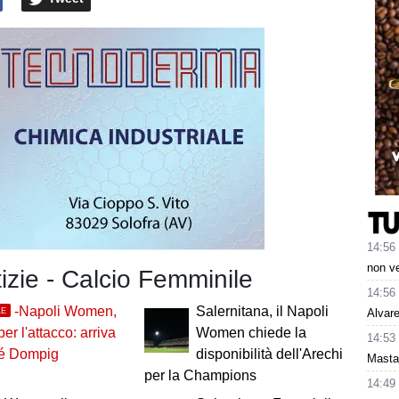
14:56
non v
tizie - Calcio Femminile
14:56
-Napoli Women,
Salernitana, il Napoli
LE
Alvare
er l'attacco: arriva
Women chiede la
14:53
é Dompig
disponibilità dell'Arechi
Mastan
per la Champions
14:49