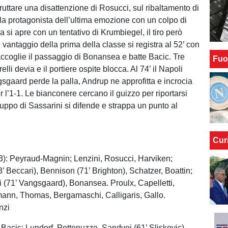
ruttare una disattenzione di Rosucci, sul ribaltamento di
è la protagonista dell’ultima emozione con un colpo di
sa si apre con un tentativo di Krumbiegel, il tiro però
 Il vantaggio della prima della classe si registra al 52’ con
ccoglie il passaggio di Bonansea e batte Bacic. Tre
Fuo
elli devia e il portiere ospite blocca. Al 74’ il Napoli
sgaard perde la palla, Andrup ne approfitta e incrocia
r l’1-1. Le bianconere cercano il guizzo per riportarsi
ruppo di Sassarini si difende e strappa un punto al
Cur
3): Peyraud-Magnin; Lenzini, Rosucci, Harviken;
’ Beccari), Bennison (71’ Brighton), Schatzer, Boattin;
li (71’ Vangsgaard), Bonansea. Proulx, Capelletti,
ann, Thomas, Bergamaschi, Calligaris, Gallo.
nzi
 Bacic; Lundorf, Pettenuzzo, Sandvej (61’ Sliskovic),