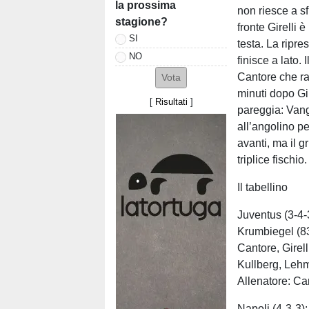
la prossima
non riesce a sf
stagione?
fronte Girelli 
SI
testa. La ripre
NO
finisce a lato.
Cantore che ra
minuti dopo Gir
[
Risultati
]
pareggia: Vang
all’angolino pe
avanti, ma il g
triplice fischio.
Il tabellino
Juventus (3-4-
Krumbiegel (83
Cantore, Girel
Kullberg, Lehm
Allenatore: Ca
Napoli (4-3-3):