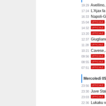
Avellino, i
19:29
L'Ajax fa
17:24
Napoli-Gabr
16:33
15:04
UFFICIALE
14:32
UFFICIALE
13:20
UFFICIALE
Giugliano,
12:37
11:28
UFFICIALE
Cavese, A
10:21
09:56
UFFICIALE
08:55
UFFICIALE
07:51
UFFICIALE
Mercoledì 0
23:56
UFFICIALE
Juve Stab
23:30
23:03
UFFICIALE
Lukaku ve
22:36