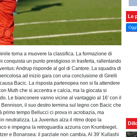
Le p
Oggi
inile torna a muovere la classifica. La formazione di
i conquista un punto prestigioso in trasferta, rallentando
uventus: Andrup risponde al gol di Cantore. La squadra di
pericolosa ad inizio gara con una conclusione di Girelli
causa Bacic. La risposta partenopea non si fa attendere
 con Muth che si accentra e calcia, ma la giocata si
do. Le bianconere vanno vicine al vantaggio al 16’ con il
a Bennison, il suo destro termina sul legno con Bacic che
tà primo tempo Bellucci ci prova in acrobazia, ma
 neutralizza. La Juventus alza il ritmo dopo la
Dil
oco e impegna la retroguardia azzurra con Krumbiegel,
tzer e Bonansea: il parziale non cambia. Al 39’ Kullashi