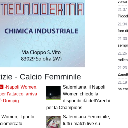
verso 
21:37
Piccol
21:34
fare d
21:30
sempr
21:26
radica
21:23
Zanet
tizie - Calcio Femminile
21:19
-Napoli Women,
Salernitana, il Napoli
LE
ha con
er l'attacco: arriva
Women chiede la
é Dompig
disponibilità dell'Arechi
per la Champions
 Women, il punto
Salernitana Femminile,
lciomercato
tutti i match live su