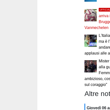
UFFICIA
arriva 
Brugg
Vanmechelen
L'Itali
ma è l
andare
applausi alle 
Mister
alla g
Femmin
ambizioso, cost
sul coraggio”
Altre not
Giovedì 06 