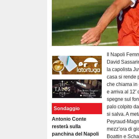
Il Napoli Femm
David Sassarin
la capolista J
casa si rende 
che chiama in 
e arriva al 12’
spegne sul fon
palo colpito d
Sondaggio
si salva. A me
Antonio Conte
Peyraud-Magnin
resterà sulla
mezz’ora di gi
panchina del Napoli
Boattin e Scha