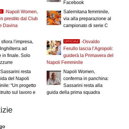
Facebook
-Napoli Women,
Salernitana femminile,
LE
in prestito dal Club
via alla preparazione al
e Davina
campionato di serie C
a sfiora l'impresa,
-Osvaldo
UFFICIALE
'Inghilterra ad
Ferullo lascia l’Agropoli:
 in finale. Solo
guiderà la Primavera del
azzurre
Napoli Femminile
 Sassarini resta
Napoli Women,
uida del Napoli
conferma in panchina:
ile: “Un progetto
Sassarini resta alla
ruito sul lavoro e
guida della prima squadra
izie
ago