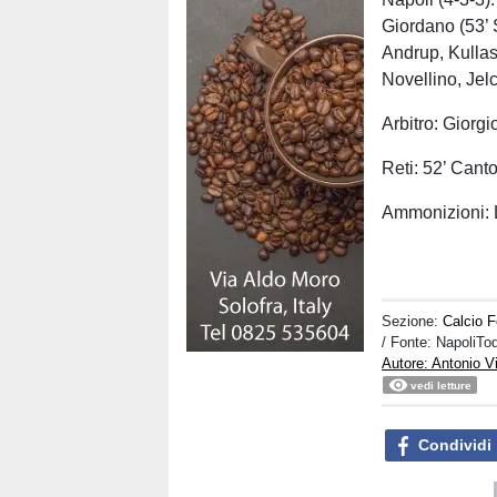
Giordano (53’ 
Andrup, Kullash
Novellino, Jelc
Arbitro: Giorgi
Reti: 52’ Canto
Ammonizioni: L
Sezione:
Calcio 
/ Fonte: NapoliTo
Autore: Antonio V
vedi letture
Condividi