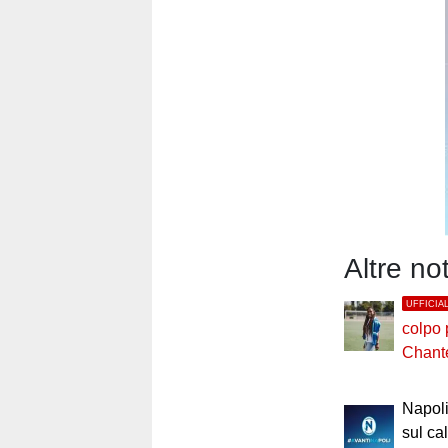
Altre no
UFFICIA
colpo p
Chant
Napoli
sul ca