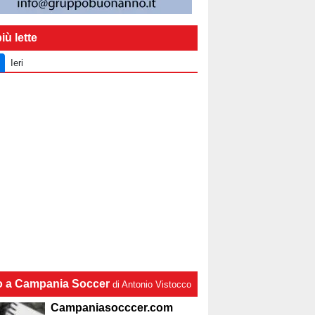
iù lette
Ieri
lo a Campania Soccer
di Antonio Vistocco
Campaniasocccer.com