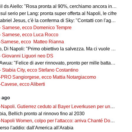
l ds Aiello: "Rosa pronta al 90%, cerchiamo ancora innesti di qualità"
 sul serio per Lang: pronta super offerta al Napoli, le cifre
iel Jesus, c'è la conferma di Sky: "Contatti con l'agente, i dettagli"
- Sarnese, ecco Domenico Tempre
- Sarnese, ecco Luca Rocco
-Sarnese, ecco Matteo Rianna
 Di Napoli: "Primo obiettivo la salvezza. Ma ci vuole ambizione"
- Giovanni Liguori neo DS
wua: "Felice di aver rinnovato, pronto per mille battaglie"
- Stabia City, ecco Stefano Costantino
-PRO Sangiorgese, ecco Mattia Notargiacomo
-Cavese, ecco Aliberti
5 ago
-Napoli. Gutierrez ceduto al Bayer Leverkusen per una cifra record
ia, Bellich pronto al rinnovo fino al 2030
-Napoli Women, colpo per l'attacco: arriva Chanté Dompig
rso l'addio: dall'America all'Arabia