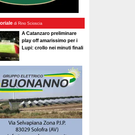
oriale
di Rino Scioscia
A Catanzaro preliminare
play off amarissimo per i
Lupi: crollo nei minuti finali