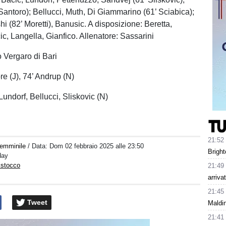
Santoro); Bellucci, Muth, Di Giammarino (61’ Sciabica);
i (82’ Moretti), Banusic. A disposizione: Beretta,
ic, Langella, Gianfico. Allenatore: Sassarini
o Vergaro di Bari
re (J), 74’ Andrup (N)
undorf, Bellucci, Sliskovic (N)
21:52
Femminile
/ Data:
Dom 02 febbraio 2025 alle 23:50
Bright
day
istocco
21:49
arriva
21:45
Tweet
Maldin
21:41