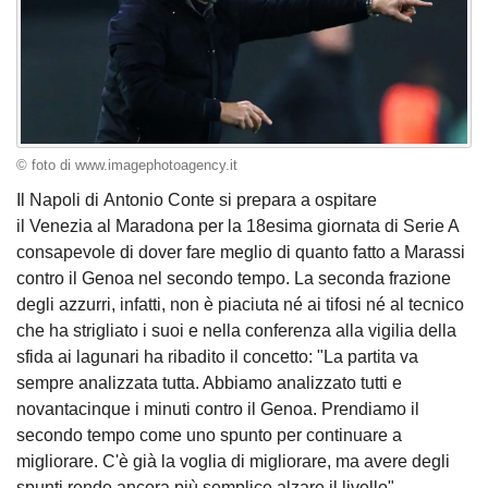
© foto di www.imagephotoagency.it
Il Napoli di Antonio Conte si prepara a ospitare
il Venezia al Maradona per la 18esima giornata di Serie A
consapevole di dover fare meglio di quanto fatto a Marassi
contro il Genoa nel secondo tempo. La seconda frazione
degli azzurri, infatti, non è piaciuta né ai tifosi né al tecnico
che ha strigliato i suoi e nella conferenza alla vigilia della
sfida ai lagunari ha ribadito il concetto: "La partita va
sempre analizzata tutta. Abbiamo analizzato tutti e
novantacinque i minuti contro il Genoa. Prendiamo il
secondo tempo come uno spunto per continuare a
migliorare. C'è già la voglia di migliorare, ma avere degli
spunti rende ancora più semplice alzare il livello".