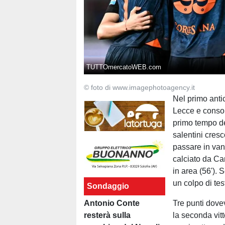
TUTTOmercatoWEB.com
© foto di www.imagephotoagency.it
Nel primo antic
Lecce e consoli
primo tempo de
salentini cres
passare in vant
calciato da C
in area (56'). 
un colpo di te
Sondaggio
Antonio Conte
Tre punti dovev
resterà sulla
la seconda vitt