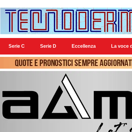
Serie C
Serie D
Eccellenza
La voce d