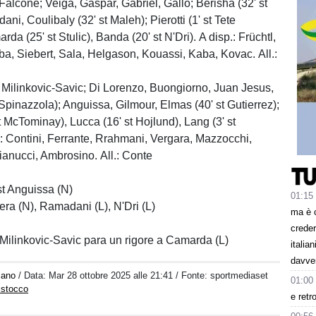
Falcone; Veiga, Gaspar, Gabriel, Gallo; Berisha (32' st
ani, Coulibaly (32' st Maleh); Pierotti (1' st Tete
da (25' st Stulic), Banda (20' st N'Dri). A disp.: Früchtl,
, Siebert, Sala, Helgason, Kouassi, Kaba, Kovac. All.:
: Milinkovic-Savic; Di Lorenzo, Buongiorno, Juan Jesus,
 Spinazzola); Anguissa, Gilmour, Elmas (40' st Gutierrez);
t McTominay), Lucca (16' st Hojlund), Lang (3' st
.: Contini, Ferrante, Rrahmani, Vergara, Mazzocchi,
anucci, Ambrosino. All.: Conte
st Anguissa (N)
01:15
era (N), Ramadani (L), N'Dri (L)
ma è 
creder
t Milinkovic-Savic para un rigore a Camarda (L)
italia
davve
iano
/ Data:
Mar 28 ottobre 2025 alle 21:41
/ Fonte: sportmediaset
01:00
istocco
e retr