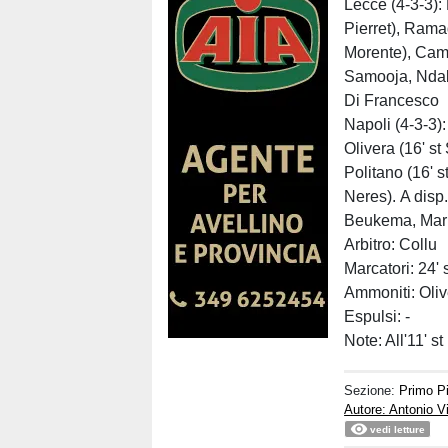
Lecce (4-3-3): 
Pierret), Ramad
Morente), Camar
Samooja, Ndaba
Di Francesco
Napoli (4-3-3)
Olivera (16' st
Politano (16' s
Neres). A disp
Beukema, Mari
Arbitro: Collu
Marcatori: 24' 
Ammoniti: Oliv
Espulsi: -
Note: All'11' s
Sezione:
Primo P
Autore: Antonio V
vedi letture