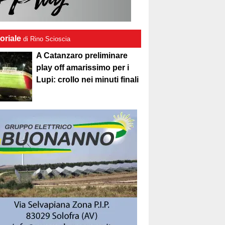
oriale
di Rino Scioscia
A Catanzaro preliminare
play off amarissimo per i
Lupi: crollo nei minuti finali