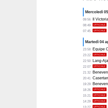
Mercoledì 0
Il Victor
09:56
08:49
UFFICIALE
07:45
UFFICIALE
Martedì 04 
Equipe C
23:58
23:22
UFFICIALE
Lang-Ajax
22:50
22:07
UFFICIALE
Benevento
21:32
Casertana
20:41
Benevento C
19:29
18:26
UFFICIALE
15:21
UFFICIALE
14:29
UFFICIALE
13:27
UFFICIALE