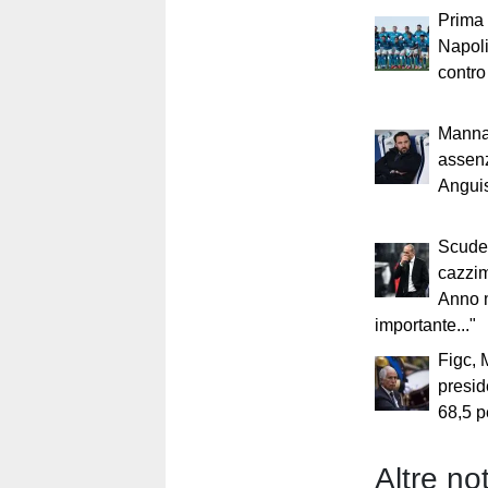
Prima v
Napoli 
contro
Manna
assen
Angui
Scudet
cazzim
Anno 
importante..."
Figc, 
preside
68,5 p
Altre not