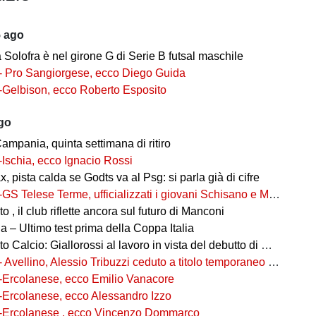
5 ago
ia Solofra è nel girone G di Serie B futsal maschile
- Pro Sangiorgese, ecco Diego Guida
-Gelbison, ecco Roberto Esposito
ago
ampania, quinta settimana di ritiro
-Ischia, ecco Ignacio Rossi
, pista calda se Godts va al Psg: si parla già di cifre
-GS Telese Terme, ufficializzati i giovani Schisano e Miretto
 , il club riflette ancora sul futuro di Manconi
 – Ultimo test prima della Coppa Italia
alcio: Giallorossi al lavoro in vista del debutto di Coppa Italia
- Avellino, Alessio Tribuzzi ceduto a titolo temporaneo al Bari
-Ercolanese, ecco Emilio Vanacore
-Ercolanese, ecco Alessandro Izzo
-Ercolanese , ecco Vincenzo Dommarco