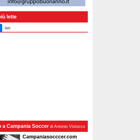
iù lette
Ieri
lo a Campania Soccer
di Antonio Vistocco
Campaniasocccer.com