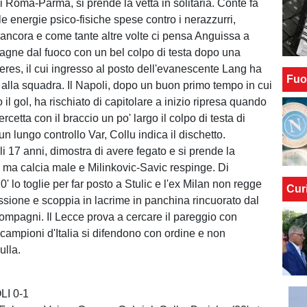
di Roma-Parma, si prende la vetta in solitaria. Conte fa
e energie psico-fisiche spese contro i nerazzurri,
a ancora e come tante altre volte ci pensa Anguissa a
stagne dal fuoco con un bel colpo di testa dopo una
eres, il cui ingresso al posto dell'evanescente Lang ha
Fuo
 alla squadra. Il Napoli, dopo un buon primo tempo in cui
il gol, ha rischiato di capitolare a inizio ripresa quando
rcetta con il braccio un po' largo il colpo di testa di
 lungo controllo Var, Collu indica il dischetto.
i 17 anni, dimostra di avere fegato e si prende la
, ma calcia male e Milinkovic-Savic respinge. Di
' lo toglie per far posto a Stulic e l'ex Milan non regge
Cur
ssione e scoppia in lacrime in panchina rincuorato dal
compagni. Il Lecce prova a cercare il pareggio con
 campioni d'Italia si difendono con ordine e non
ulla.
O
I 0-1