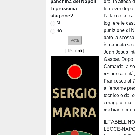
panchina del Napoli
ora, in attesa 
la prossima
turnover dopo l
stagione?
l'attacco fatic
togliere le ca
SI
punizione di N
NO
dato la scossa
è mancato solo 
[
Risultati
]
Juan Jesus inte
Gaspar. Dopo un
Camarda, a sol
responsabilità
Francesco al 70
all'enorme pre
tecnico e dai 
coraggio, ma i
rischiano più n
IL TABELLIN
LECCE-NAPOL