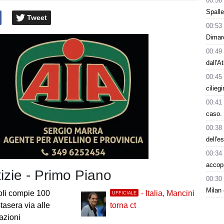
00:56
Spalle
Tweet
00:53
Dimarc
00:49
dall'A
00:45
cilieg
00:41
caso. 
00:38
dell'e
00:34
accop
tizie - Primo Piano
00:30
Milan 
oli compie 100
- Italia, Mancini
UFFICIALE
stasera via alle
torna ct
azioni