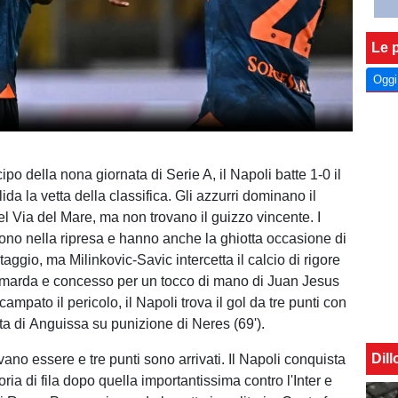
Le p
Oggi
ipo della nona giornata di Serie A, il Napoli batte 1-0 il
da la vetta della classifica. Gli azzurri dominano il
l Via del Mare, ma non trovano il guizzo vincente. I
cono nella ripresa e hanno anche la ghiotta occasione di
aggio, ma Milinkovic-Savic intercetta il calcio di rigore
amarda e concesso per un tocco di mano di Juan Jesus
Scampato il pericolo, il Napoli trova il gol da tre punti con
sta di Anguissa su punizione di Neres (69').
Dil
ano essere e tre punti sono arrivati. Il Napoli conquista
oria di fila dopo quella importantissima contro l'Inter e