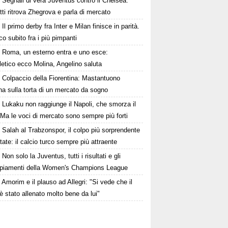
Segnali di vera Juventus contro il Chelsea.
tti ritrova Zhegrova e parla di mercato
Il primo derby fra Inter e Milan finisce in parità.
o subito fra i più pimpanti
Roma, un esterno entra e uno esce:
tletico ecco Molina, Angelino saluta
Colpaccio della Fiorentina: Mastantuono
ina sulla torta di un mercato da sogno
Lukaku non raggiunge il Napoli, che smorza il
Ma le voci di mercato sono sempre più forti
Salah al Trabzonspor, il colpo più sorprendente
state: il calcio turco sempre più attraente
Non solo la Juventus, tutti i risultati e gli
piamenti della Women's Champions League
Amorim e il plauso ad Allegri: "Si vede che il
è stato allenato molto bene da lui"