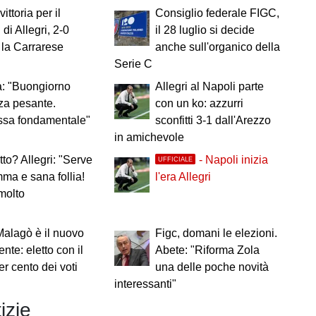
ittoria per il
Consiglio federale FIGC,
di Allegri, 2-0
il 28 luglio si decide
 la Carrarese
anche sull'organico della
Serie C
: "Buongiorno
Allegri al Napoli parte
za pesante.
con un ko: azzurri
ssa fondamentale"
sconfitti 3-1 dall'Arezzo
in amichevole
to? Allegri: "Serve
- Napoli inizia
UFFICIALE
ma e sana follia!
l'era Allegri
molto
Malagò è il nuovo
Figc, domani le elezioni.
nte: eletto con il
Abete: "Riforma Zola
er cento dei voti
una delle poche novità
interessanti"
izie