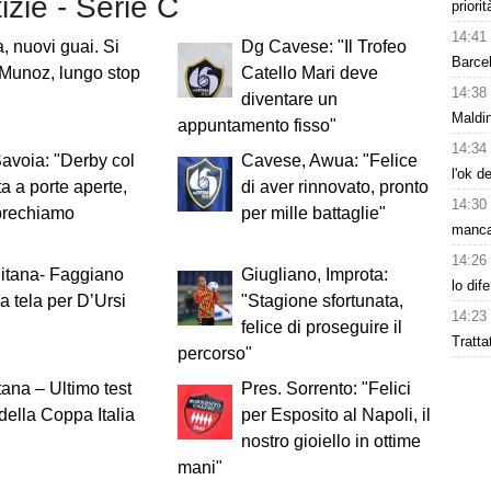
tizie - Serie C
priori
14:41
, nuovi guai. Si
Dg Cavese: "Il Trofeo
Barcel
Munoz, lungo stop
Catello Mari deve
14:38
diventare un
Maldin
appuntamento fisso"
14:34
avoia: "Derby col
Cavese, Awua: "Felice
l'ok d
a a porte aperte,
di aver rinnovato, pronto
14:30
prechiamo
per mille battaglie"
manca 
14:26
itana- Faggiano
Giugliano, Improta:
lo dif
la tela per D’Ursi
"Stagione sfortunata,
14:23
felice di proseguire il
Tratta
percorso"
ana – Ultimo test
Pres. Sorrento: "Felici
della Coppa Italia
per Esposito al Napoli, il
nostro gioiello in ottime
mani"