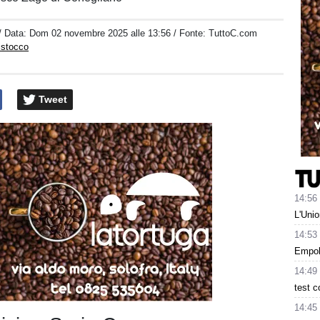
/ Data:
Dom 02 novembre 2025 alle 13:56
/ Fonte: TuttoC.com
istocco
Tweet
14:56
L'Unio
14:53
Empoli
14:49
test 
14:45