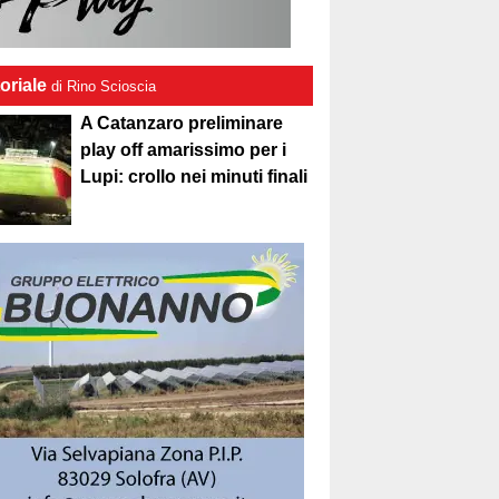
oriale
di Rino Scioscia
A Catanzaro preliminare
play off amarissimo per i
Lupi: crollo nei minuti finali