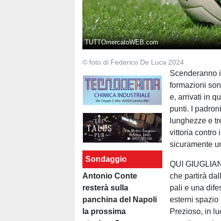
TUTTOmercatoWEB.com
© foto di Federico De Luca 2024
Scenderanno i
formazioni son
e, arrivati in 
punti. I padron
lunghezze e tre
vittoria contro
sicuramente un
Sondaggio
QUI GIUGLIANO
Antonio Conte
che partirà dal
resterà sulla
pali e una dif
panchina del Napoli
esterni spazio
la prossima
Prezioso, in l