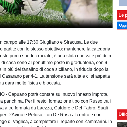
Le p
Oggi
n campo alle 17:30 Giugliano e Siracusa. Le due
o partite con lo stesso obiettivo: mantenere la categoria
questo primo snodo cruciale, è una sfida che vale più di tre
i di casa sono al penultimo posto in graduatoria, con 9
 in più del fanalino di coda siciliano, in fiducia dopo la
 il Casarano per 4-1. La tensione sarà alta e ci si aspetta
a gara molto fisica e bloccata.
 - Capuano potrà contare sul nuovo innesto Improta,
la panchina. Per il resto, formazione tipo con Russo tra i
esa a tre formata da Laezza, Caldore e Del Fabro. Sugli
Dil
 per D'Avino e Peluso, con De Rosa al centro e con
uogo di Vaglica, a completare il reparto con Zammarini. In