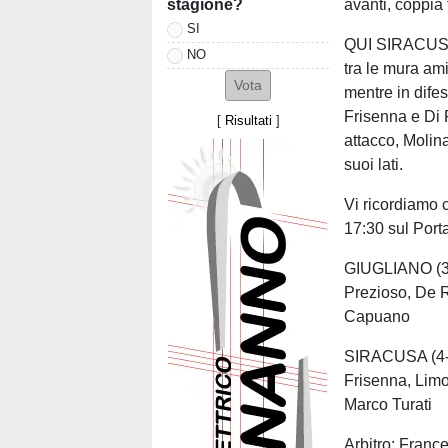
stagione?
avanti, coppia
SI
QUI SIRACUSA -
NO
tra le mura ami
mentre in dife
Frisenna e Di 
[
Risultati
]
attacco, Molin
suoi lati.
Vi ricordiamo c
17:30 sul Port
GIUGLIANO (3-
Prezioso, De R
Capuano
SIRACUSA (4-3-
Frisenna, Limo
Marco Turati
Arbitro: Fran