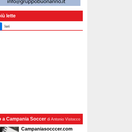
iù lette
Ieri
lo a Campania Soccer
di Antonio Vistocco
Campaniasocccer.com