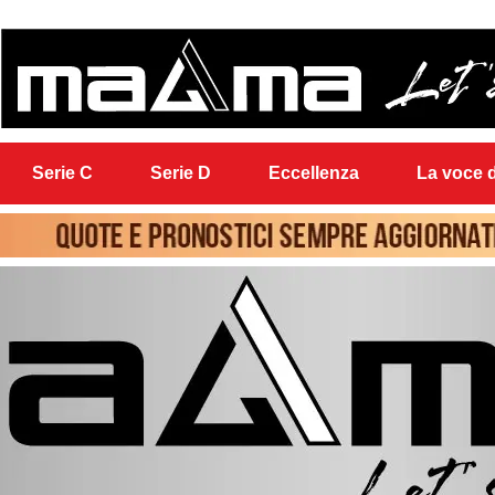
Serie C
Serie D
Eccellenza
La voce d