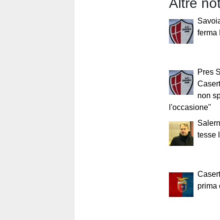
Altre no
Savoia
ferma 
Pres S
Casert
non s
l'occasione"
Salern
tesse 
Casert
prima 