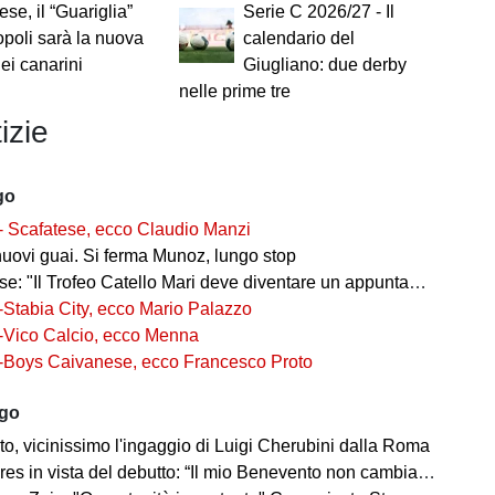
ese, il “Guariglia”
Serie C 2026/27 - Il
opoli sarà la nuova
calendario del
ei canarini
Giugliano: due derby
nelle prime tre
izie
go
- Scafatese, ecco Claudio Manzi
nuovi guai. Si ferma Munoz, lungo stop
 "Il Trofeo Catello Mari deve diventare un appuntamento fisso"
-Stabia City, ecco Mario Palazzo
-Vico Calcio, ecco Menna
-Boys Caivanese, ecco Francesco Proto
ago
o, vicinissimo l'ingaggio di Luigi Cherubini dalla Roma
es in vista del debutto: “Il mio Benevento non cambia pelle"