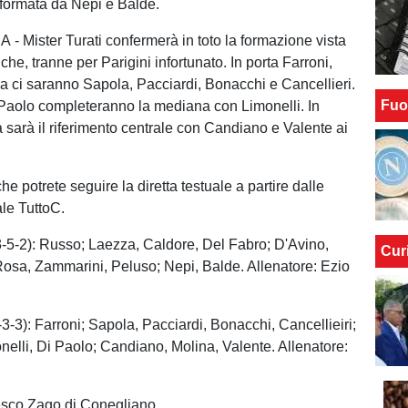
 formata da Nepi e Balde.
 Mister Turati confermerà in toto la formazione vista
che, tranne per Parigini infortunato. In porta Farroni,
sa ci saranno Sapola, Pacciardi, Bonacchi e Cancellieri.
Fuo
Paolo completeranno la mediana con Limonelli. In
a sarà il riferimento centrale con Candiano e Valente ai
he potrete seguire la diretta testuale a partire dalle
ale TuttoC.
5-2): Russo; Laezza, Caldore, Del Fabro; D'Avino,
Cur
osa, Zammarini, Peluso; Nepi, Balde. Allenatore: Ezio
3): Farroni; Sapola, Pacciardi, Bonacchi, Cancellieiri;
nelli, Di Paolo; Candiano, Molina, Valente. Allenatore:
cesco Zago di Conegliano