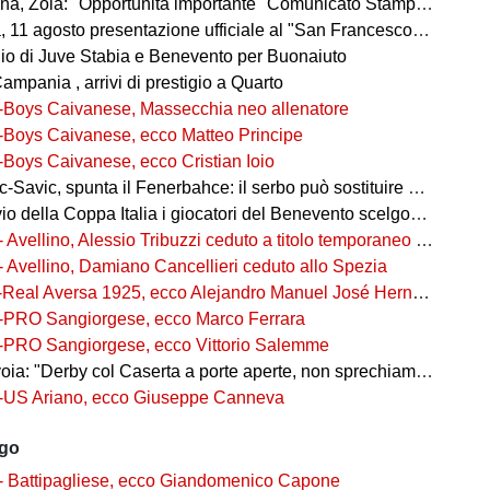
, Zoia: "Opportunità importante" Comunicato Stampa 08 agosto 2026 20:58
agosto presentazione ufficiale al "San Francesco" e test congiunto con la Gelbison
o di Juve Stabia e Benevento per Buonaiuto
mpania , arrivi di prestigio a Quarto
-Boys Caivanese, Massecchia neo allenatore
-Boys Caivanese, ecco Matteo Principe
-Boys Caivanese, ecco Cristian Ioio
-Savic, spunta il Fenerbahce: il serbo può sostituire Ederson
della Coppa Italia i giocatori del Benevento scelgono i numeri di maglia
- Avellino, Alessio Tribuzzi ceduto a titolo temporaneo al Bari
- Avellino, Damiano Cancellieri ceduto allo Spezia
-Real Aversa 1925, ecco Alejandro Manuel José Hernández Gouveia,
-PRO Sangiorgese, ecco Marco Ferrara
-PRO Sangiorgese, ecco Vittorio Salemme
a: "Derby col Caserta a porte aperte, non sprechiamo l'occasione"
-US Ariano, ecco Giuseppe Canneva
ago
- Battipagliese, ecco Giandomenico Capone