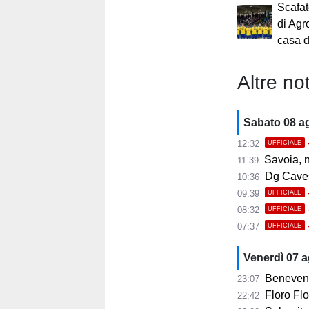
Scafat
di Agr
casa d
Altre not
Sabato 08 a
12:32
UFFICIALE
Savoia, 
11:39
Dg Cavese:
10:36
09:39
UFFICIALE
08:32
UFFICIALE
07:37
UFFICIALE
Venerdì 07 
Benevent
23:07
Floro Flor
22:42