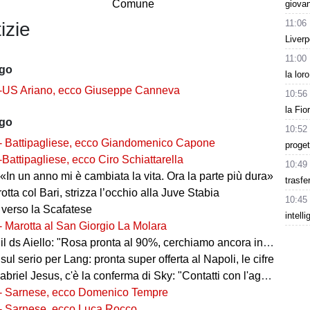
Comune
giova
11:06
izie
Liverp
11:00
ago
la lor
-US Ariano, ecco Giuseppe Canneva
10:56
la Fio
ago
10:52
- Battipagliese, ecco Giandomenico Capone
proget
-Battipagliese, ecco Ciro Schiattarella
10:49
«In un anno mi è cambiata la vita. Ora la parte più dura»
trasfe
 rotta col Bari, strizza l’occhio alla Juve Stabia
10:45
 verso la Scafatese
intell
- Marotta al San Giorgio La Molara
l ds Aiello: "Rosa pronta al 90%, cerchiamo ancora innesti di qualità"
 sul serio per Lang: pronta super offerta al Napoli, le cifre
iel Jesus, c'è la conferma di Sky: "Contatti con l'agente, i dettagli"
- Sarnese, ecco Domenico Tempre
- Sarnese, ecco Luca Rocco