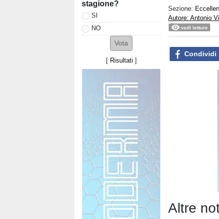
stagione?
Sezione:
Eccelle
SI
Autore: Antonio V
NO
vedi letture
Condividi
[
Risultati
]
Altre no