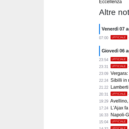
Eccellenza
Altre not
Venerdì 07 
07:00
UFFICIALE
Giovedì 06 
23:54
UFFICIALE
23:31
UFFICIALE
Vergara: 
23:09
Sibilli in
22:24
Lamberti
21:22
20:31
UFFICIALE
Avellino, i
19:29
L'Ajax fa
17:24
Napoli-Gabr
16:33
15:04
UFFICIALE
14:32
UFFICIALE