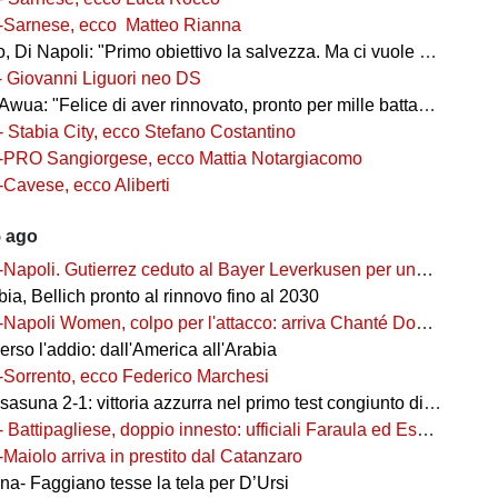
-Sarnese, ecco Matteo Rianna
 Di Napoli: "Primo obiettivo la salvezza. Ma ci vuole ambizione"
- Giovanni Liguori neo DS
wua: "Felice di aver rinnovato, pronto per mille battaglie"
- Stabia City, ecco Stefano Costantino
-PRO Sangiorgese, ecco Mattia Notargiacomo
-Cavese, ecco Aliberti
5 ago
-Napoli. Gutierrez ceduto al Bayer Leverkusen per una cifra record
ia, Bellich pronto al rinnovo fino al 2030
-Napoli Women, colpo per l'attacco: arriva Chanté Dompig
rso l'addio: dall'America all'Arabia
-Sorrento, ecco Federico Marchesi
una 2-1: vittoria azzurra nel primo test congiunto di Castel di Sangro
- Battipagliese, doppio innesto: ufficiali Faraula ed Esposito
-Maiolo arriva in prestito dal Catanzaro
na- Faggiano tesse la tela per D’Ursi