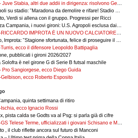
- Juve Stabia, altri due addii in dirigenza: risolvono Gerbo e Zanardini
su stadio: "Maradona da demolire e rifare! Stadio nuovo in ex area Q8"
, Verdi si allena con il gruppo. Progressi per Ricci
 Campania, i nuovi gironi: U.S. Agropoli esclusa dai ripescaggi
-RICCARDO IMPROTA È UN NUOVO CALCIATORE DEL GIUGLIANO
 Improta: "Stagione sfortunata, felice di proseguire il percorso"
-Turris, ecco il difensore Leopoldo Battipaglia
ne, pubblicati i gironi 2026/2027
ia Solofra è nel girone G di Serie B futsal maschile
- Pro Sangiorgese, ecco Diego Guida
-Gelbison, ecco Roberto Esposito
ago
ampania, quinta settimana di ritiro
-Ischia, ecco Ignacio Rossi
, pista calda se Godts va al Psg: si parla già di cifre
-GS Telese Terme, ufficializzati i giovani Schisano e Miretto
 , il club riflette ancora sul futuro di Manconi
 – Ultimo test prima della Coppa Italia