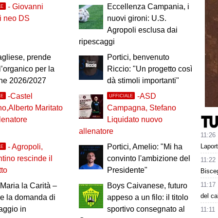
- Giovanni
Eccellenza Campania, i
LE
i neo DS
nuovi gironi: U.S.
Agropoli esclusa dai
ripescaggi
agliese, prende
Portici, benvenuto
l’organico per la
Riccio: "Un progetto così
one 2026/2027
dà stimoli importanti"
-Castel
-ASD
LE
UFFICIALE
no,Alberto Maritato
Campagna, Stefano
lenatore
Liquidato nuovo
allenatore
11:26
Laport
- Agropoli,
Portici, Amelio: "Mi ha
LE
tino rescinde il
convinto l'ambizione del
11:22
tto
Presidente"
Bisceg
11:17
Maria la Carità –
Boys Caivanese, futuro
del c
ale la domanda di
appeso a un filo: il titolo
aggio in
sportivo consegnato al
11:11