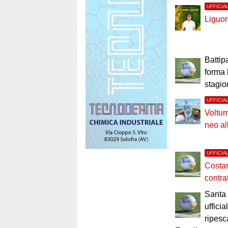
UFFICIA
Liguor
Battip
forma 
stagi
UFFICIA
Voltur
neo al
UFFICIA
Costan
contra
Santa 
uffici
ripesc