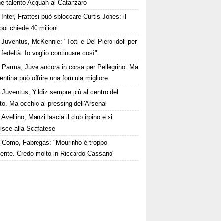
ne talento Acquah al Catanzaro
Inter, Frattesi può sbloccare Curtis Jones: il
ool chiede 40 milioni
Juventus, McKennie: "Totti e Del Piero idoli per
o fedeltà. Io voglio continuare così"
Parma, Juve ancora in corsa per Pellegrino. Ma
rentina può offrire una formula migliore
Juventus, Yildiz sempre più al centro del
to. Ma occhio al pressing dell'Arsenal
Avellino, Manzi lascia il club irpino e si
risce alla Scafatese
Como, Fabregas: "Mourinho è troppo
igente. Credo molto in Riccardo Cassano"