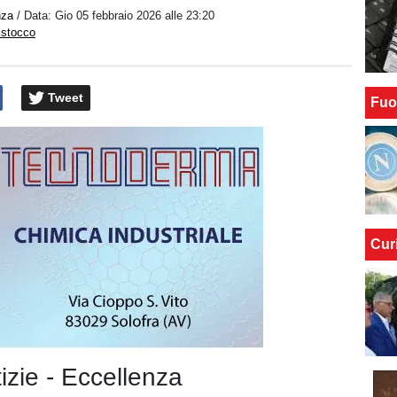
nza
/ Data:
Gio 05 febbraio 2026 alle 23:20
istocco
Tweet
Fuo
Cur
tizie - Eccellenza