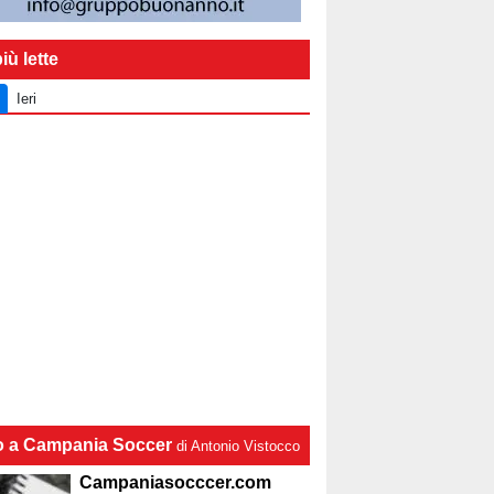
iù lette
Ieri
lo a Campania Soccer
di Antonio Vistocco
Campaniasocccer.com