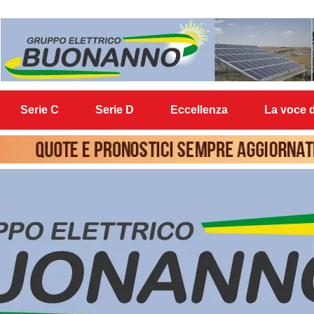
Serie C
Serie D
Eccellenza
La voce d