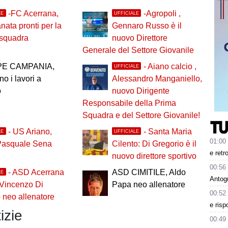
-FC Acerrana,
-Agropoli ,
LE
UFFICIALE
anata pronti per la
Gennaro Russo è il
 squadra
nuovo Direttore
Generale del Settore Giovanile
PE CAMPANIA,
- Aiano calcio ,
UFFICIALE
no i lavori a
Alessandro Manganiello,
o
nuovo Dirigente
Responsabile della Prima
Squadra e del Settore Giovanile!
- US Ariano,
- Santa Maria
LE
UFFICIALE
01:00
Pasquale Sena
Cilento: Di Gregorio è il
e retr
nuovo direttore sportivo
00:56
- ASD Acerrana
ASD CIMITILE, Aldo
LE
Antog
 Vincenzo Di
Papa neo allenatore
00:52
neo allenatore
e risp
izie
00:49