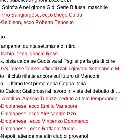
ia Solofra è nel girone G di Serie B futsal maschile
- Pro Sangiorgese, ecco Diego Guida
-Gelbison, ecco Roberto Esposito
ago
ampania, quinta settimana di ritiro
-Ischia, ecco Ignacio Rossi
, pista calda se Godts va al Psg: si parla già di cifre
-GS Telese Terme, ufficializzati i giovani Schisano e Miretto
 , il club riflette ancora sul futuro di Manconi
 – Ultimo test prima della Coppa Italia
alcio: Giallorossi al lavoro in vista del debutto di Coppa Italia
- Avellino, Alessio Tribuzzi ceduto a titolo temporaneo al Bari
-Ercolanese, ecco Emilio Vanacore
-Ercolanese, ecco Alessandro Izzo
-Ercolanese , ecco Vincenzo Dommarco
-Ercolanese , ecco Raffaele Vuolo
Napoli, attende ma altri club ci provano!