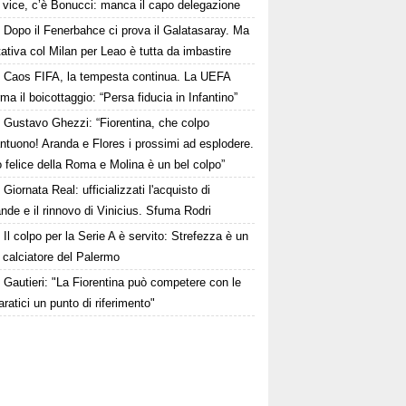
i vice, c’è Bonucci: manca il capo delegazione
Dopo il Fenerbahce ci prova il Galatasaray. Ma
ttativa col Milan per Leao è tutta da imbastire
Caos FIFA, la tempesta continua. La UEFA
ma il boicottaggio: “Persa fiducia in Infantino”
Gustavo Ghezzi: “Fiorentina, che colpo
ntuono! Aranda e Flores i prossimi ad esplodere.
 felice della Roma e Molina è un bel colpo”
Giornata Real: ufficializzati l'acquisto di
de e il rinnovo di Vinicius. Sfuma Rodri
Il colpo per la Serie A è servito: Strefezza è un
 calciatore del Palermo
Gautieri: "La Fiorentina può competere con le
aratici un punto di riferimento"