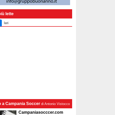
iù lette
Ieri
lo a Campania Soccer
di Antonio Vistocco
Campaniasocccer.com