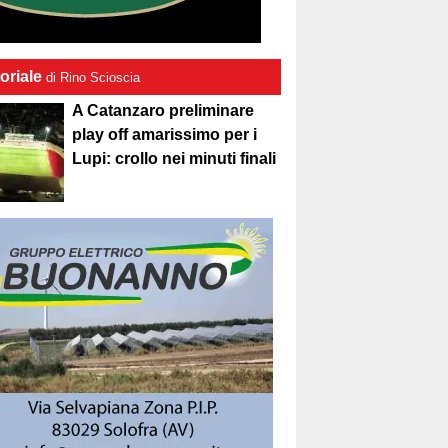
oriale
di Rino Scioscia
A Catanzaro preliminare
play off amarissimo per i
Lupi: crollo nei minuti finali