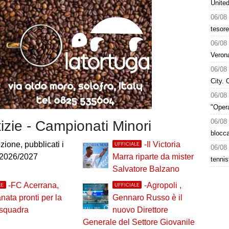
Unite
06/08
tesore
06/08
Verona
06/08
City. 
06/08
"Opera
06/08
tizie - Campionati Minori
blocca
ione, pubblicati i
-Il Victoria
UFFICIALE
06/08
 2026/2027
Marra riparte da mister
tennis
Salvatore Balzano
-FC Acerrana,
-Agropoli ,
LE
UFFICIALE
anata pronti per la
Gennaro Russo è il
 squadra
nuovo Direttore
Generale del Settore Giovanile