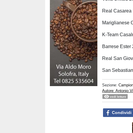
Real Casarea
Mariglianese C
K-Team Casal
Barrese Ester
Real San Giov
San Sebastian
Sezione:
Campion
Autore: Antonio V
vedi letture
Condividi