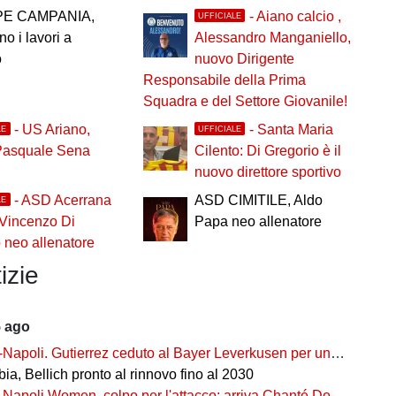
PE CAMPANIA,
- Aiano calcio ,
UFFICIALE
no i lavori a
Alessandro Manganiello,
o
nuovo Dirigente
Responsabile della Prima
Squadra e del Settore Giovanile!
- US Ariano,
- Santa Maria
LE
UFFICIALE
Pasquale Sena
Cilento: Di Gregorio è il
nuovo direttore sportivo
- ASD Acerrana
ASD CIMITILE, Aldo
LE
 Vincenzo Di
Papa neo allenatore
neo allenatore
izie
5 ago
-Napoli. Gutierrez ceduto al Bayer Leverkusen per una cifra record
ia, Bellich pronto al rinnovo fino al 2030
-Napoli Women, colpo per l'attacco: arriva Chanté Dompig