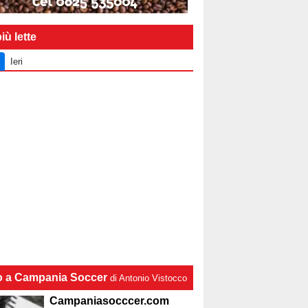
iù lette
Ieri
lo a Campania Soccer
di Antonio Vistocco
Campaniasocccer.com