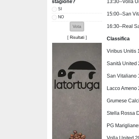
stagione?
13:30--Volla 
SI
15:00--San Vi
NO
16:30--Real S
[
Risultati
]
Classifica
Viribus Uniti
Sanità United
San Vitaliano
Lacco Ameno 
Grumese Calc
Stella Rossa 
PG Marigliane
Volla United 2