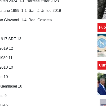
United 2024 1-1 Barrese Ester 2023
taliano 1989 1-1 Sanità United 2019
an Giovanni 1-4 Real Casarea
Fuo
s 1917 SRT 13
 2019 12
 1989 11
Cur
2013 10
io 10
Duemilasei 10
se 9
024 9