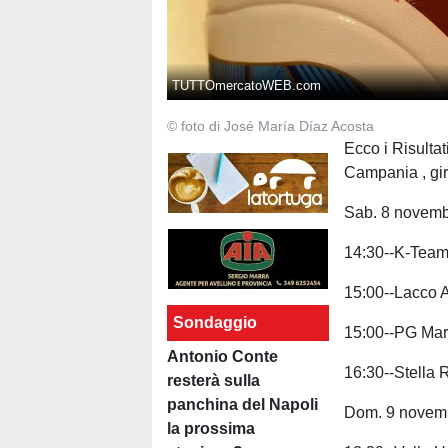
TUTTOmercatoWEB.com
© foto di José María Díaz Acosta
Ecco i Risulta
Campania , gi
Sab. 8 novem
14:30--K-Tea
15:00--Lacco 
Sondaggio
15:00--PG Mar
Antonio Conte
16:30--Stella
resterà sulla
panchina del Napoli
Dom. 9 novem
la prossima