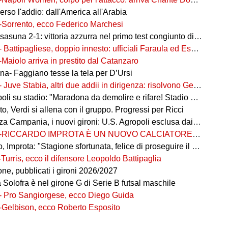
rso l'addio: dall'America all'Arabia
-Sorrento, ecco Federico Marchesi
una 2-1: vittoria azzurra nel primo test congiunto di Castel di Sangro
- Battipagliese, doppio innesto: ufficiali Faraula ed Esposito
-Maiolo arriva in prestito dal Catanzaro
na- Faggiano tesse la tela per D’Ursi
- Juve Stabia, altri due addii in dirigenza: risolvono Gerbo e Zanardini
su stadio: "Maradona da demolire e rifare! Stadio nuovo in ex area Q8"
, Verdi si allena con il gruppo. Progressi per Ricci
 Campania, i nuovi gironi: U.S. Agropoli esclusa dai ripescaggi
-RICCARDO IMPROTA È UN NUOVO CALCIATORE DEL GIUGLIANO
 Improta: "Stagione sfortunata, felice di proseguire il percorso"
-Turris, ecco il difensore Leopoldo Battipaglia
ne, pubblicati i gironi 2026/2027
ia Solofra è nel girone G di Serie B futsal maschile
- Pro Sangiorgese, ecco Diego Guida
-Gelbison, ecco Roberto Esposito