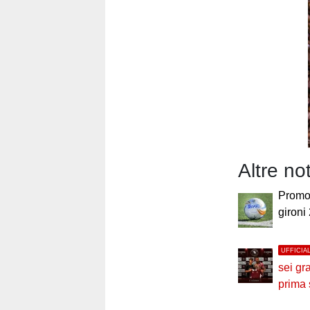
Altre no
Promoz
gironi
UFFICIA
sei gr
prima