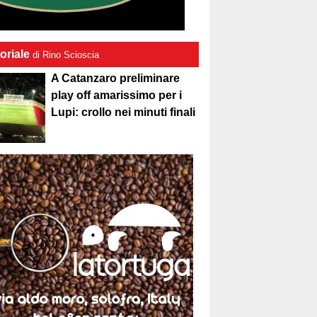
oriale
di Rino Scioscia
A Catanzaro preliminare
play off amarissimo per i
Lupi: crollo nei minuti finali