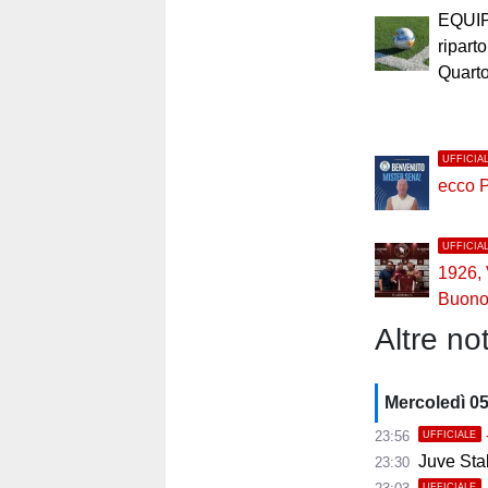
EQUI
riparto
Quart
UFFICIA
ecco 
UFFICIA
1926,
Buono 
Altre not
Mercoledì 0
23:56
UFFICIALE
Juve Stab
23:30
UFFICIALE