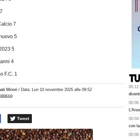
 7
alcio 7
nuovo 5
 2023 5
anni 4
o F.C. 1
00:12
ati Minori
/ Data:
Lun 10 novembre 2025 alle 09:52
divent
istocco
00:06
L'Arse
Tweet
00:04
con la
00:00