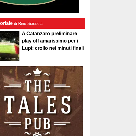
oriale
di Rino Scioscia
A Catanzaro preliminare
play off amarissimo per i
Lupi: crollo nei minuti finali