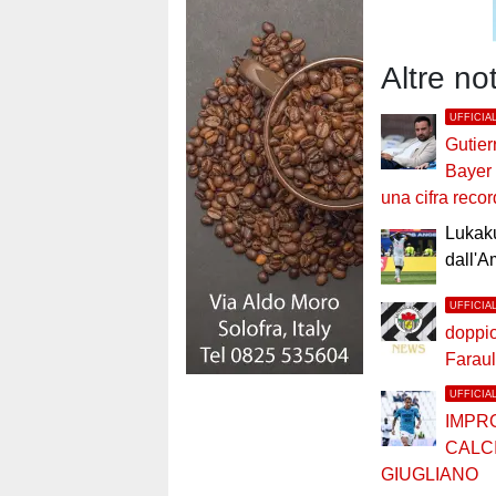
Altre no
UFFICIA
Gutier
Bayer
una cifra recor
Lukaku
dall'A
UFFICIA
doppio 
Faraul
UFFICIA
IMPR
CALC
GIUGLIANO