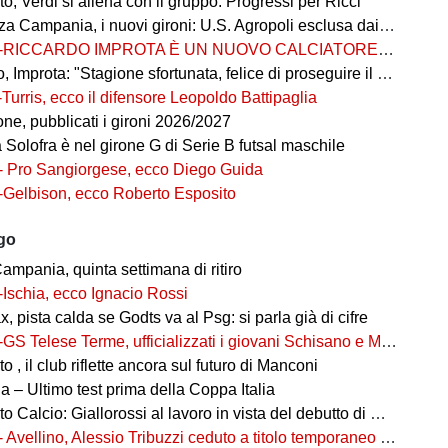
, Verdi si allena con il gruppo. Progressi per Ricci
 Campania, i nuovi gironi: U.S. Agropoli esclusa dai ripescaggi
-RICCARDO IMPROTA È UN NUOVO CALCIATORE DEL GIUGLIANO
 Improta: "Stagione sfortunata, felice di proseguire il percorso"
-Turris, ecco il difensore Leopoldo Battipaglia
ne, pubblicati i gironi 2026/2027
ia Solofra è nel girone G di Serie B futsal maschile
- Pro Sangiorgese, ecco Diego Guida
-Gelbison, ecco Roberto Esposito
ago
ampania, quinta settimana di ritiro
-Ischia, ecco Ignacio Rossi
, pista calda se Godts va al Psg: si parla già di cifre
-GS Telese Terme, ufficializzati i giovani Schisano e Miretto
 , il club riflette ancora sul futuro di Manconi
 – Ultimo test prima della Coppa Italia
alcio: Giallorossi al lavoro in vista del debutto di Coppa Italia
- Avellino, Alessio Tribuzzi ceduto a titolo temporaneo al Bari