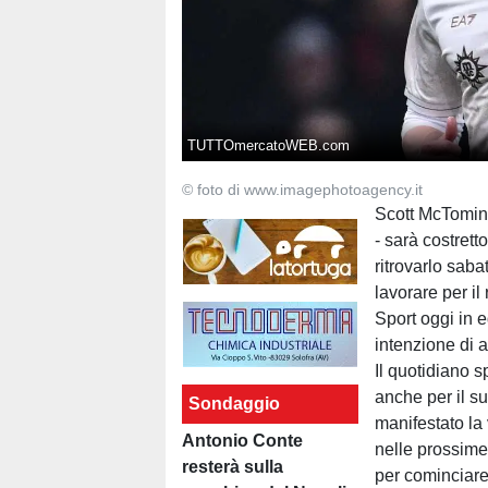
TUTTOmercatoWEB.com
© foto di www.imagephotoagency.it
Scott McTomina
- sarà costrett
ritrovarlo saba
lavorare per il
Sport oggi in e
intenzione di 
Il quotidiano 
anche per il su
Sondaggio
manifestato la 
Antonio Conte
nelle prossime 
resterà sulla
per cominciare