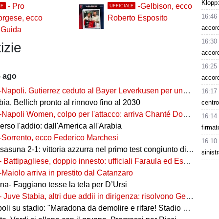
Klopp:
- Pro
-Gelbison, ecco
LE
UFFICIALE
16:46
orgese, ecco
Roberto Esposito
accord
 Guida
16:30
izie
accord
16:25
5 ago
accor
-Napoli. Gutierrez ceduto al Bayer Leverkusen per una cifra record
16:17
ia, Bellich pronto al rinnovo fino al 2030
centro
-Napoli Women, colpo per l'attacco: arriva Chanté Dompig
16:14
rso l'addio: dall'America all'Arabia
firmat
-Sorrento, ecco Federico Marchesi
16:10
una 2-1: vittoria azzurra nel primo test congiunto di Castel di Sangro
sinist
- Battipagliese, doppio innesto: ufficiali Faraula ed Esposito
-Maiolo arriva in prestito dal Catanzaro
na- Faggiano tesse la tela per D’Ursi
- Juve Stabia, altri due addii in dirigenza: risolvono Gerbo e Zanardini
su stadio: "Maradona da demolire e rifare! Stadio nuovo in ex area Q8"