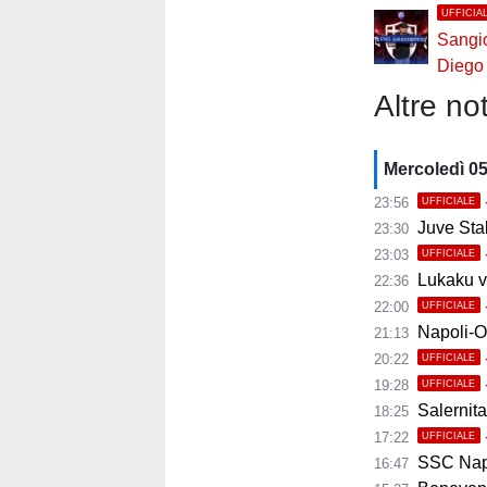
UFFICIA
Sangi
Diego
Altre not
Mercoledì 0
23:56
UFFICIALE
Juve Stab
23:30
23:03
UFFICIALE
Lukaku ve
22:36
22:00
UFFICIALE
Napoli-Osas
21:13
20:22
UFFICIALE
19:28
UFFICIALE
Salernita
18:25
17:22
UFFICIALE
SSC Napoli 
16:47