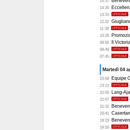
Benevento
15:37
Eccellenza
14:35
13:33
UFFICIALE
Giugliano,
12:32
11:30
UFFICIALE
Promozio
10:28
Il Victor
09:56
08:49
UFFICIALE
07:45
UFFICIALE
Martedì 04 
Equipe C
23:58
23:22
UFFICIALE
Lang-Ajax
22:50
22:07
UFFICIALE
Benevento
21:32
Casertana
20:41
Benevento C
19:29
18:26
UFFICIALE