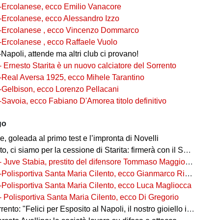
-Ercolanese, ecco Emilio Vanacore
-Ercolanese, ecco Alessandro Izzo
-Ercolanese , ecco Vincenzo Dommarco
-Ercolanese , ecco Raffaele Vuolo
Napoli, attende ma altri club ci provano!
- Ernesto Starita è un nuovo calciatore del Sorrento
-Real Aversa 1925, ecco Mihele Tarantino
-Gelbison, ecco Lorenzo Pellacani
-Savoia, ecco Fabiano D'Amorea titolo definitivo
go
 goleada al primo test e l’impronta di Novelli
ci siamo per la cessione di Starita: firmerà con il Sorrento in Serie C
- Juve Stabia, prestito del difensore Tommaso Maggioni dal Mantova
-Polisportiva Santa Maria Cilento, ecco Gianmarco Rizzo
-Polisportiva Santa Maria Cilento, ecco Luca Magliocca
- Polisportiva Santa Maria Cilento, ecco Di Gregorio
nto: "Felici per Esposito al Napoli, il nostro gioiello in ottime mani"