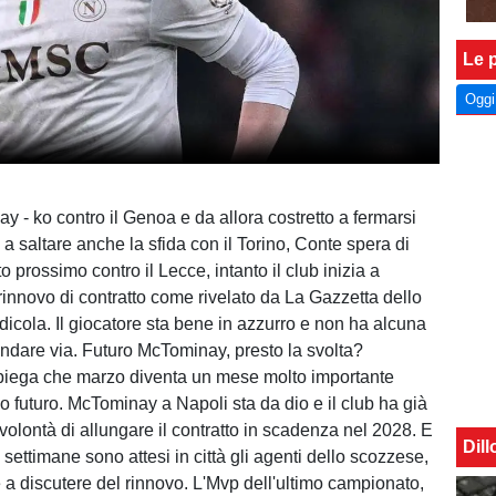
Le p
Oggi
y - ko contro il Genoa e da allora costretto a fermarsi
o a saltare anche la sfida con il Torino, Conte spera di
to prossimo contro il Lecce, intanto il club inizia a
 rinnovo di contratto come rivelato da La Gazzetta dello
dicola. Il giocatore sta bene in azzurro e non ha alcuna
andare via. Futuro McTominay, presto la svolta?
spiega che marzo diventa un mese molto importante
o futuro. McTominay a Napoli sta da dio e il club ha già
volontà di allungare il contratto in scadenza nel 2028. E
Dil
settimane sono attesi in città gli agenti dello scozzese,
 a discutere del rinnovo. L'Mvp dell'ultimo campionato,