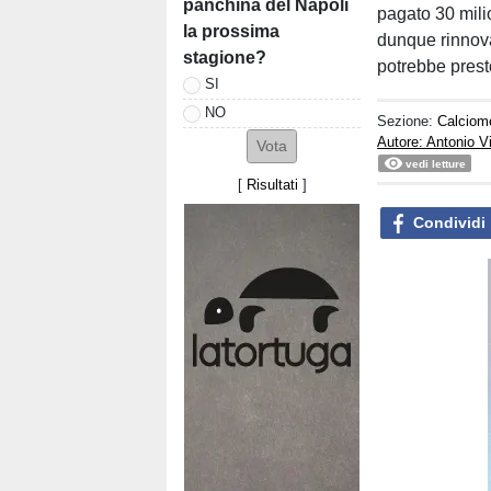
panchina del Napoli
pagato 30 milio
la prossima
dunque rinnova
stagione?
potrebbe prest
SI
NO
Sezione:
Calciom
Autore: Antonio V
vedi letture
[
Risultati
]
Condividi