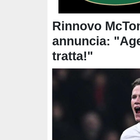
Rinnovo McTom
annuncia: "Agen
tratta!"