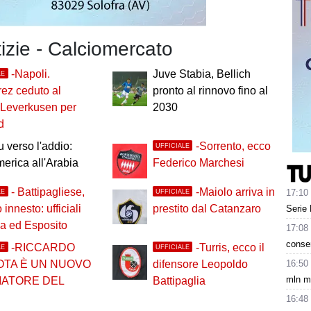
tizie - Calciomercato
-Napoli.
Juve Stabia, Bellich
LE
rez ceduto al
pronto al rinnovo fino al
 Leverkusen per
2030
d
 verso l'addio:
-Sorrento, ecco
UFFICIALE
merica all'Arabia
Federico Marchesi
- Battipagliese,
-Maiolo arriva in
17:10
LE
UFFICIALE
innesto: ufficiali
prestito dal Catanzaro
Serie 
a ed Esposito
17:08
conse
-RICCARDO
-Turris, ecco il
LE
UFFICIALE
16:50
OTA È UN NUOVO
difensore Leopoldo
mln m
IATORE DEL
Battipaglia
16:48