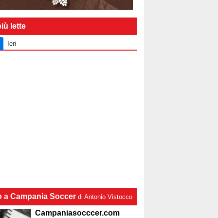
iù lette
Ieri
lo a Campania Soccer
di Antonio Vistocco
Campaniasocccer.com