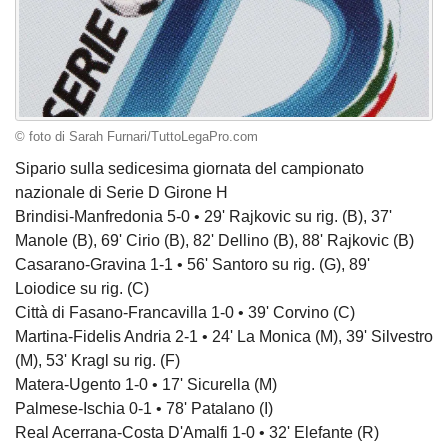
© foto di Sarah Furnari/TuttoLegaPro.com
Sipario sulla sedicesima giornata del campionato
nazionale di Serie D Girone H
Brindisi-Manfredonia 5-0 • 29' Rajkovic su rig. (B), 37'
Manole (B), 69' Cirio (B), 82' Dellino (B), 88' Rajkovic (B)
Casarano-Gravina 1-1 • 56' Santoro su rig. (G), 89'
Loiodice su rig. (C)
Città di Fasano-Francavilla 1-0 • 39' Corvino (C)
Martina-Fidelis Andria 2-1 • 24' La Monica (M), 39' Silvestro
(M), 53' Kragl su rig. (F)
Matera-Ugento 1-0 • 17' Sicurella (M)
Palmese-Ischia 0-1 • 78' Patalano (I)
Real Acerrana-Costa D'Amalfi 1-0 • 32' Elefante (R)