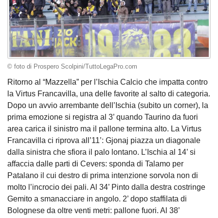
© foto di Prospero Scolpini/TuttoLegaPro.com
Ritorno al “Mazzella” per l’Ischia Calcio che impatta contro
la Virtus Francavilla, una delle favorite al salto di categoria.
Dopo un avvio arrembante dell’Ischia (subito un corner), la
prima emozione si registra al 3’ quando Taurino da fuori
area carica il sinistro ma il pallone termina alto. La Virtus
Francavilla ci riprova all’11’: Gjonaj piazza un diagonale
dalla sinistra che sfiora il palo lontano. L’Ischia al 14’ si
affaccia dalle parti di Cevers: sponda di Talamo per
Patalano il cui destro di prima intenzione sorvola non di
molto l’incrocio dei pali. Al 34’ Pinto dalla destra costringe
Gemito a smanacciare in angolo. 2’ dopo staffilata di
Bolognese da oltre venti metri: pallone fuori. Al 38’