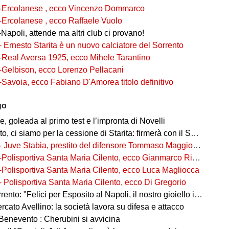
-Ercolanese , ecco Vincenzo Dommarco
-Ercolanese , ecco Raffaele Vuolo
Napoli, attende ma altri club ci provano!
- Ernesto Starita è un nuovo calciatore del Sorrento
-Real Aversa 1925, ecco Mihele Tarantino
-Gelbison, ecco Lorenzo Pellacani
-Savoia, ecco Fabiano D'Amorea titolo definitivo
go
 goleada al primo test e l’impronta di Novelli
ci siamo per la cessione di Starita: firmerà con il Sorrento in Serie C
- Juve Stabia, prestito del difensore Tommaso Maggioni dal Mantova
-Polisportiva Santa Maria Cilento, ecco Gianmarco Rizzo
-Polisportiva Santa Maria Cilento, ecco Luca Magliocca
- Polisportiva Santa Maria Cilento, ecco Di Gregorio
nto: "Felici per Esposito al Napoli, il nostro gioiello in ottime mani"
cato Avellino: la società lavora su difesa e attacco
Benevento : Cherubini si avvicina