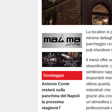
La location si
minimo dettagl
parcheggio cus
pub irlandese 
Il menù offre u
straordinarie, 
sembrano rappre
Sondaggio
disponibili mon
Antonio Conte
ottima qualità
resterà sulla
industriali che
panchina del Napoli
grazie alla cos
la prossima
un’atmosfera c
stagione?
professionale e