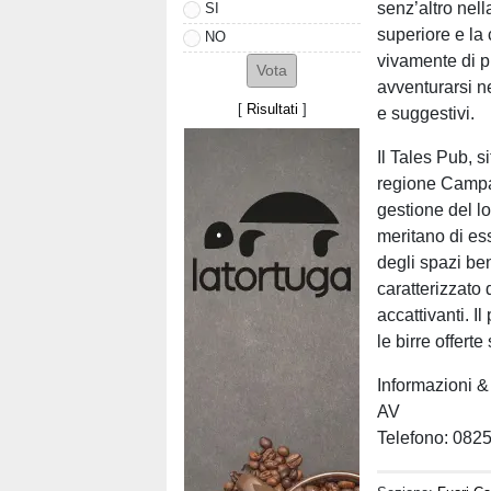
senz’altro nella
SI
superiore e la 
NO
vivamente di pr
avventurarsi n
[
Risultati
]
e suggestivi.
Il Tales Pub, s
regione Campan
gestione del lo
meritano di es
degli spazi be
caratterizzato d
accattivanti. I
le birre offerte
Informazioni & 
AV
Telefono: 082