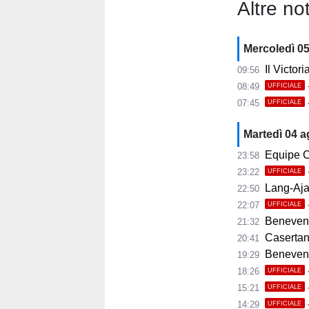
Altre not
Mercoledì 0
Il Victor
09:56
08:49
UFFICIALE
07:45
UFFICIALE
Martedì 04 
Equipe C
23:58
23:22
UFFICIALE
Lang-Ajax
22:50
22:07
UFFICIALE
Benevento
21:32
Casertana
20:41
Benevento C
19:29
18:26
UFFICIALE
15:21
UFFICIALE
14:29
UFFICIALE