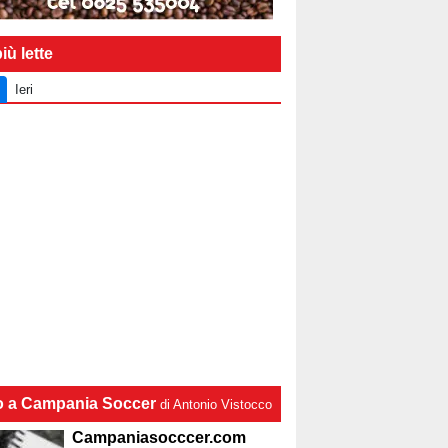
iù lette
Ieri
lo a Campania Soccer
di Antonio Vistocco
Campaniasocccer.com