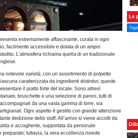
Le p
Oggi
 presenta estremamente affascinante, curata in ogni
io, facilmente accessibile e dotata di un ampio
todito. L’atmosfera richiama quella di un tradizionale
inglese.
na notevole varietà, con un assortimento di polpette
ciascuna caratterizzata da ingredienti distintivi; queste
sentare il piatto forte del locale. Sono altresì
tanare, bruschette e una selezione di panini, tutti di
, accompagnati da una vasta gamma di birre, sia
 artigianali. Ogni aspetto è gestito con grande attenzione
tante dedizione dello staff. All’arrivo si viene accolti da
Dil
alda e accogliente, supportata da personale
 preparato; tuttavia, la vera eccellenza risiede