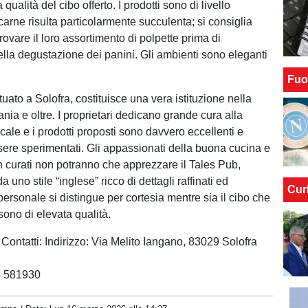
 qualità del cibo offerto. I prodotti sono di livello
carne risulta particolarmente succulenta; si consiglia
ovare il loro assortimento di polpette prima di
ella degustazione dei panini. Gli ambienti sono eleganti
Fuo
ituato a Solofra, costituisce una vera istituzione nella
ia e oltre. I proprietari dedicano grande cura alla
cale e i prodotti proposti sono davvero eccellenti e
sere sperimentati. Gli appassionati della buona cucina e
n curati non potranno che apprezzare il Tales Pub,
a uno stile “inglese” ricco di dettagli raffinati ed
Cur
l personale si distingue per cortesia mentre sia il cibo che
 sono di elevata qualità.
Contatti: Indirizzo: Via Melito Iangano, 83029 Solofra
5 581930