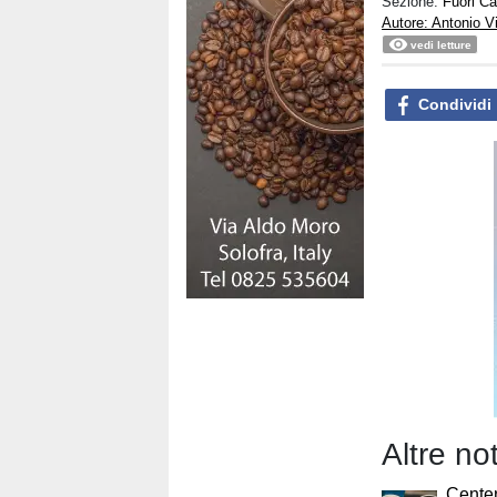
Sezione:
Fuori C
Autore: Antonio V
vedi letture
Condividi
Altre no
Centen