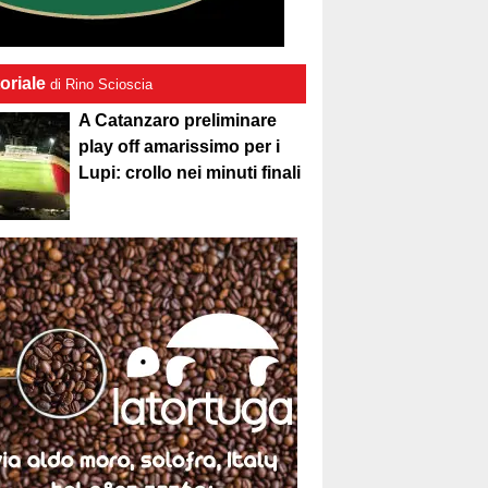
oriale
di Rino Scioscia
A Catanzaro preliminare
play off amarissimo per i
Lupi: crollo nei minuti finali