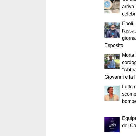
arriva
celebr
Eboli,
l'assa
giorna
Esposito
Morta 
cordog
"Abbr
Giovanni e la 
Lutto n
scompa
bomber
Equip
del Ca