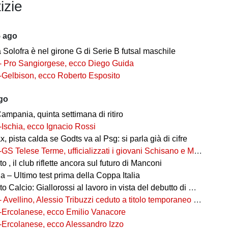
izie
5 ago
ia Solofra è nel girone G di Serie B futsal maschile
- Pro Sangiorgese, ecco Diego Guida
-Gelbison, ecco Roberto Esposito
ago
ampania, quinta settimana di ritiro
-Ischia, ecco Ignacio Rossi
, pista calda se Godts va al Psg: si parla già di cifre
-GS Telese Terme, ufficializzati i giovani Schisano e Miretto
 , il club riflette ancora sul futuro di Manconi
 – Ultimo test prima della Coppa Italia
alcio: Giallorossi al lavoro in vista del debutto di Coppa Italia
- Avellino, Alessio Tribuzzi ceduto a titolo temporaneo al Bari
-Ercolanese, ecco Emilio Vanacore
-Ercolanese, ecco Alessandro Izzo