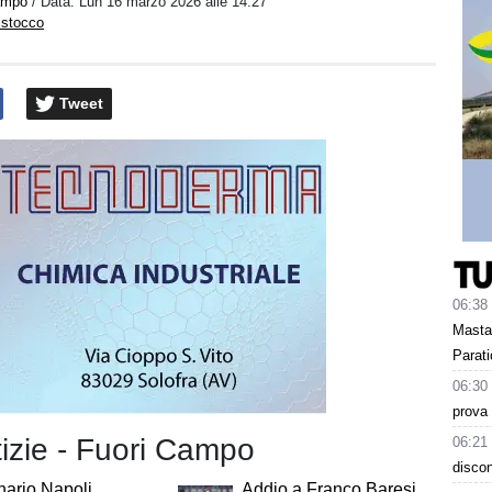
ampo
/ Data:
Lun 16 marzo 2026 alle 14:27
istocco
Tweet
06:38
Masta
Parati
06:30
prova 
tizie - Fuori Campo
06:21
discon
ario Napoli,
Addio a Franco Baresi,