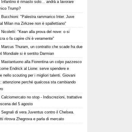
Infantino è rimasto solo… andrà a lavorare
amico Trump?
Bucchioni: "Palestra rammarico Inter. Juve
al Milan ma Zirkzee non è spallettiano"
Nicoletti: "Kean alla prova del nove: o si
cra o fa capire chi è veramente"
Marcus Thuram, un contratto che scade fra due
Al Mondiale si è sentito Darmian
Mastantuono alla Fiorentina un colpo pazzesco
come Endrick al Lione: serve spendere e
e nello scouting per i migliori talenti. Giovani
ni: attenzione perché qualcosa sta cambiando
ro
Calciomercato no stop - Indiscrezioni, trattative
oscena del 5 agosto
Segnali di vera Juventus contro il Chelsea.
tti ritrova Zhegrova e parla di mercato