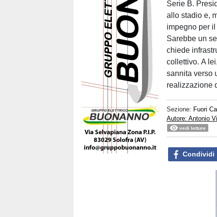
Serie B. Presi
allo stadio e, 
impegno per il
Sarebbe un seg
chiede infrastr
collettivo. A l
sannita verso u
realizzazione d
Sezione:
Fuori C
Autore: Antonio V
vedi letture
Condividi