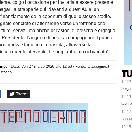
dente, colgo l’occasione per invitarla a essere presente
magari, a strapparle qui, davanti a quest’Aula, un
 finanziamento della copertura di quello stesso stadio.
nale concreto di attenzione verso un territorio che
utture, servizi, ma anche occasioni di crescita e orgoglio
ei, Presidente, l’augurio di poter accompagnare il popolo
na nuova stagione di rinascita, attraverso la
i tutti quegli interventi che oggi abbiamo richiamato”.
ampo
/ Data:
Ven 27 marzo 2026 alle 12:53
/ Fonte: Ottopagine.it
istocco
12:22
belga
Tweet
12:19
lavoro
12:17
Lange
12:15