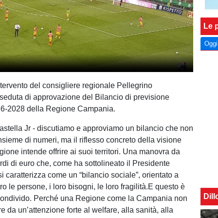
Le p
Oggi
ntervento del consigliere regionale Pellegrino
 seduta di approvazione del Bilancio di previsione
026-2028 della Regione Campania.
astella Jr - discutiamo e approviamo un bilancio che non
nsieme di numeri, ma il riflesso concreto della visione
ione intende offrire ai suoi territori. Una manovra da
ardi di euro che, come ha sottolineato il Presidente
i caratterizza come un “bilancio sociale”, orientato a
ro le persone, i loro bisogni, le loro fragilità.E questo è
Dil
condivido. Perché una Regione come la Campania non
 da un’attenzione forte al welfare, alla sanità, alla