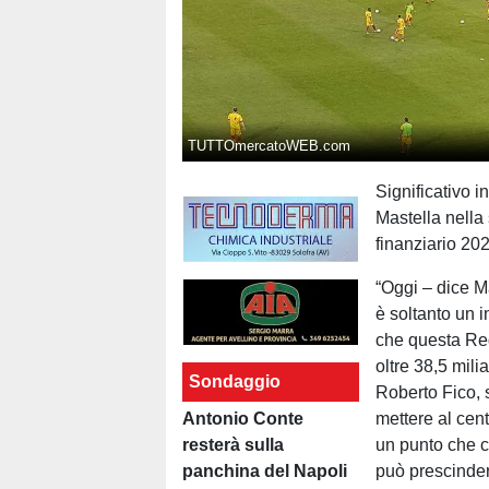
TUTTOmercatoWEB.com
Significativo i
Mastella nella
finanziario 2
“Oggi – dice M
è soltanto un i
che questa Reg
oltre 38,5 mili
Sondaggio
Roberto Fico, s
Antonio Conte
mettere al cent
resterà sulla
un punto che 
panchina del Napoli
può prescindere