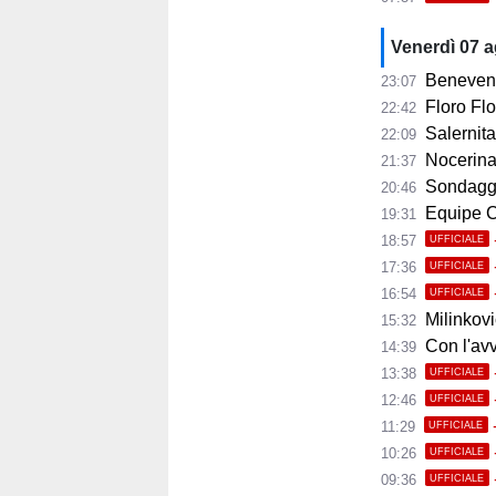
Venerdì 07 
Benevent
23:07
Floro Flor
22:42
Salernitana
22:09
Nocerina, 11 
21:37
Sondaggi
20:46
Equipe Ca
19:31
18:57
UFFICIALE
17:36
UFFICIALE
16:54
UFFICIALE
Milinkovic
15:32
Con l'avvio 
14:39
13:38
UFFICIALE
12:46
UFFICIALE
11:29
UFFICIALE
10:26
UFFICIALE
09:36
UFFICIALE