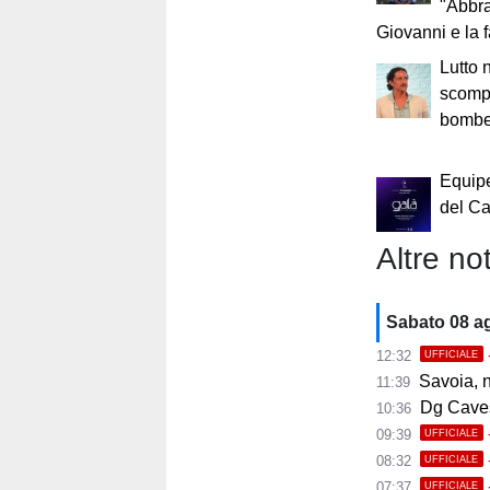
"Abbr
Giovanni e la 
Lutto n
scompa
bomber
Equip
del Ca
Altre not
Sabato 08 a
12:32
UFFICIALE
Savoia, 
11:39
Dg Cavese:
10:36
09:39
UFFICIALE
08:32
UFFICIALE
07:37
UFFICIALE