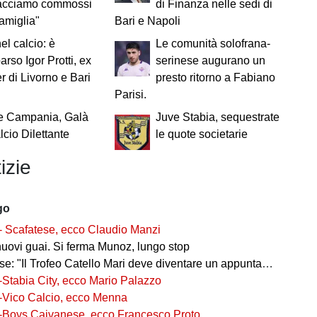
acciamo commossi
di Finanza nelle sedi di
famiglia"
Bari e Napoli
el calcio: è
Le comunità solofrana-
rso Igor Protti, ex
serinese augurano un
 di Livorno e Bari
presto ritorno a Fabiano
Parisi.
e Campania, Galà
Juve Stabia, sequestrate
lcio Dilettante
le quote societarie
izie
go
- Scafatese, ecco Claudio Manzi
nuovi guai. Si ferma Munoz, lungo stop
 "Il Trofeo Catello Mari deve diventare un appuntamento fisso"
-Stabia City, ecco Mario Palazzo
-Vico Calcio, ecco Menna
-Boys Caivanese, ecco Francesco Proto