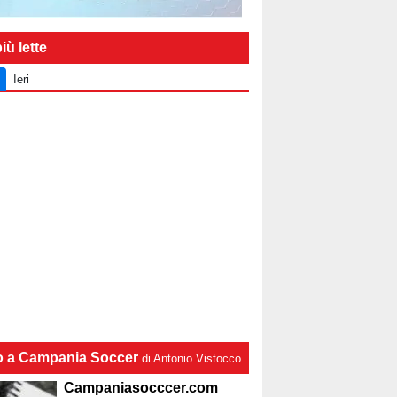
iù lette
Ieri
lo a Campania Soccer
di Antonio Vistocco
Campaniasocccer.com