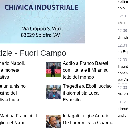
settim
colpi
12:11
chiuso
12:08
di ind
12:04
tizie - Fuori Campo
su Esp
12:00
ario Napoli,
Addio a Franco Baresi,
Il pun
 la moneta
con l'Italia e il Milan sul
contin
ativa
tetto del mondo
per Zi
 è un tunisino
Tragedia a Eboli, ucciso
12:00
ssino del
il giornalista Luca
dal vi
lista Luca
Esposito
11:54
stanc
undici
Martina Francini, il
Indagati Luigi e Aurelio
lio del Napoli:
De Laurentiis: la Guardia