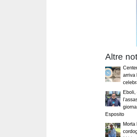
Altre no
Centen
arriva
celebr
Eboli,
l'assa
giorna
Esposito
Morta 
cordog