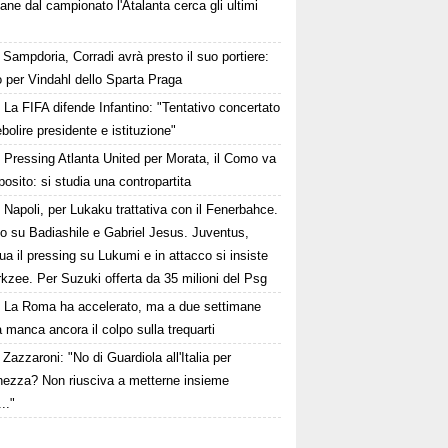
ane dal campionato l'Atalanta cerca gli ultimi
Sampdoria, Corradi avrà presto il suo portiere:
 per Vindahl dello Sparta Praga
La FIFA difende Infantino: "Tentativo concertato
ebolire presidente e istituzione"
Pressing Atlanta United per Morata, il Como va
osito: si studia una contropartita
Napoli, per Lukaku trattativa con il Fenerbahce.
to su Badiashile e Gabriel Jesus. Juventus,
ua il pressing su Lukumi e in attacco si insiste
rkzee. Per Suzuki offerta da 35 milioni del Psg
La Roma ha accelerato, ma a due settimane
a manca ancora il colpo sulla trequarti
Zazzaroni: "No di Guardiola all'Italia per
hezza? Non riusciva a metterne insieme
..."