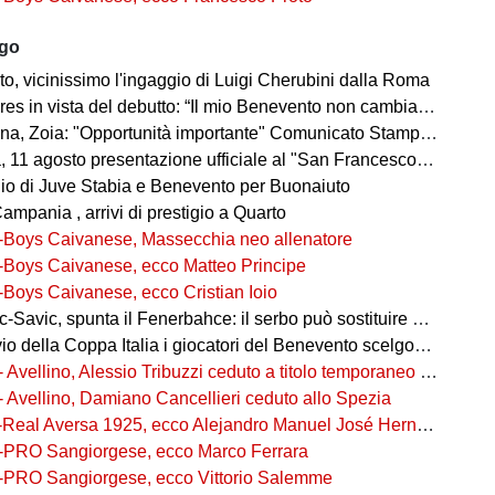
ago
o, vicinissimo l'ingaggio di Luigi Cherubini dalla Roma
es in vista del debutto: “Il mio Benevento non cambia pelle"
, Zoia: "Opportunità importante" Comunicato Stampa 08 agosto 2026 20:58
agosto presentazione ufficiale al "San Francesco" e test congiunto con la Gelbison
o di Juve Stabia e Benevento per Buonaiuto
mpania , arrivi di prestigio a Quarto
-Boys Caivanese, Massecchia neo allenatore
-Boys Caivanese, ecco Matteo Principe
-Boys Caivanese, ecco Cristian Ioio
-Savic, spunta il Fenerbahce: il serbo può sostituire Ederson
della Coppa Italia i giocatori del Benevento scelgono i numeri di maglia
- Avellino, Alessio Tribuzzi ceduto a titolo temporaneo al Bari
- Avellino, Damiano Cancellieri ceduto allo Spezia
-Real Aversa 1925, ecco Alejandro Manuel José Hernández Gouveia,
-PRO Sangiorgese, ecco Marco Ferrara
-PRO Sangiorgese, ecco Vittorio Salemme