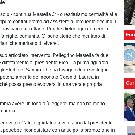
le”.
 solo - continua Mastella Jr - o restituiamo centralità alle
oppure continueremo ad assistere al loro lento declino. E
 possiamo accettarlo. Perché dietro ogni numero ci
Fuo
famiglie, comunità. Ci sono storie che meritano di
ritori che meritano di vivere”.
suo articolato intervento, Pellegrino Mastella fa due
te direttamente al presidente Fico. La prima riguarda
egli Studi del Sannio, che ha bisogno di un sostegno
l potenziamento del neonato Corso di Laurea in
Cur
nché possa presto evolversi in una vera e propria
mbra avere un tono più leggero, ma non ha meno
la prima.
enevento Calcio, guidato da vent’anni dal presidente
o, potrebbe riconquistare con anticipo la promozione in