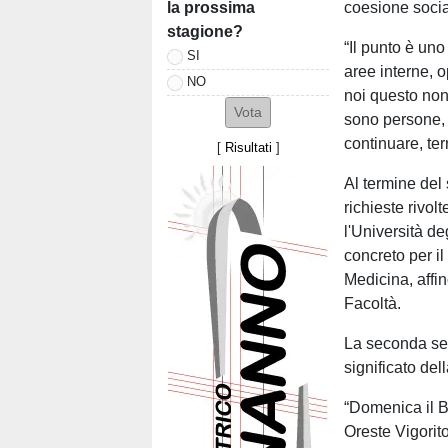
la prossima
coesione socia
stagione?
“Il punto è uno
SI
aree interne, 
NO
noi questo non
sono persone, 
continuare, ter
[
Risultati
]
Al termine del 
richieste rivol
l'Università d
concreto per i
Medicina, affi
Facoltà.
La seconda se
significato del
“Domenica il B
Oreste Vigorit