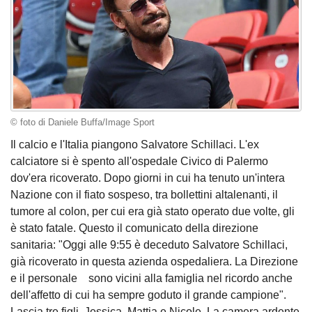
© foto di Daniele Buffa/Image Sport
Il calcio e l'Italia piangono Salvatore Schillaci. L'ex
calciatore si è spento all'ospedale Civico di Palermo
dov'era ricoverato. Dopo giorni in cui ha tenuto un'intera
Nazione con il fiato sospeso, tra bollettini altalenanti, il
tumore al colon, per cui era già stato operato due volte, gli
è stato fatale. Questo il comunicato della direzione
sanitaria: "Oggi alle 9:55 è deceduto Salvatore Schillaci,
già ricoverato in questa azienda ospedaliera. La Direzione
e il personale sono vicini alla famiglia nel ricordo anche
dell'affetto di cui ha sempre goduto il grande campione".
Lascia tre figli, Jessica, Mattia e Nicole. La camera ardente