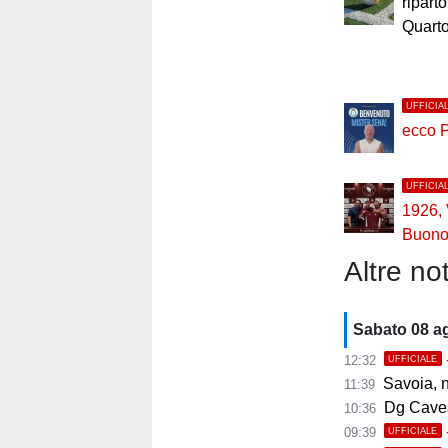
riparto
Quart
UFFICIA
ecco 
UFFICIA
1926,
Buono 
Altre not
Sabato 08 a
12:32
UFFICIALE
Savoia, 
11:39
Dg Cavese:
10:36
09:39
UFFICIALE