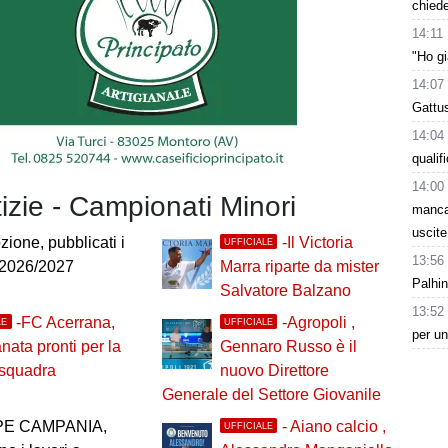
chiede
14:11
"Ho gi
14:07
Gattus
14:04
quali
14:00
tizie - Campionati Minori
manca 
uscite
ione, pubblicati i
-Il Victoria
UFFICIALE
13:56
 2026/2027
Marra riparte da mister
Palhin
Salvatore Balzano
13:52
-FC Acerrana,
-Agropoli ,
LE
UFFICIALE
per un
anata pronti per la
Gennaro Russo è il
 squadra
nuovo Direttore
Generale del Settore Giovanile
PE CAMPANIA,
- Aiano calcio ,
UFFICIALE