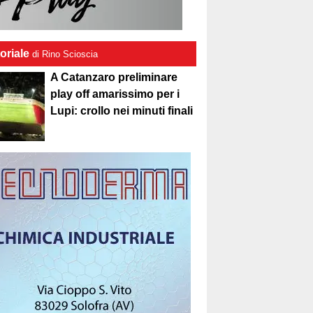
oriale
di Rino Scioscia
A Catanzaro preliminare
play off amarissimo per i
Lupi: crollo nei minuti finali