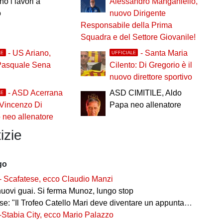
no i lavori a
Alessandro Manganiello,
o
nuovo Dirigente
Responsabile della Prima
Squadra e del Settore Giovanile!
- US Ariano,
- Santa Maria
LE
UFFICIALE
Pasquale Sena
Cilento: Di Gregorio è il
nuovo direttore sportivo
- ASD Acerrana
ASD CIMITILE, Aldo
LE
 Vincenzo Di
Papa neo allenatore
neo allenatore
izie
go
- Scafatese, ecco Claudio Manzi
nuovi guai. Si ferma Munoz, lungo stop
 "Il Trofeo Catello Mari deve diventare un appuntamento fisso"
-Stabia City, ecco Mario Palazzo