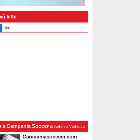
iù lette
Ieri
lo a Campania Soccer
di Antonio Vistocco
Campaniasocccer.com