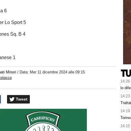
ia 6
er Lo Sport 5
ones Sq. B 4
anese 1
ati Minori
/ Data:
Mer 11 dicembre 2024 alle 09:15
istocco
14:26
lo dif
14:23
Tweet
Tratta
14:19
Torino
14:15