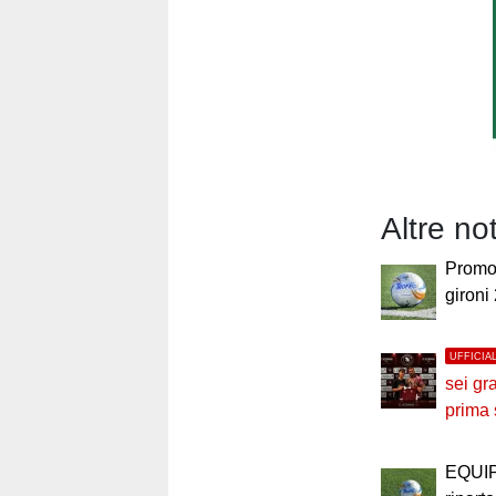
Altre no
Promoz
gironi
UFFICIA
sei gr
prima
EQUI