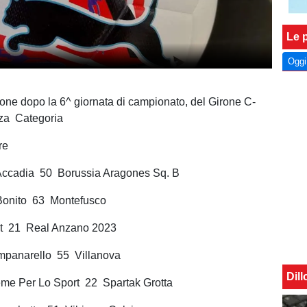
Le p
Oggi
ione dopo la 6^ giornata di campionato, del Girone C-
rza Categoria
re
 Accadia 50 Borussia Aragones Sq. B
 Bonito 63 Montefusco
It 21 Real Anzano 2023
mpanarello 55 Villanova
Dil
eme Per Lo Sport 22 Spartak Grotta