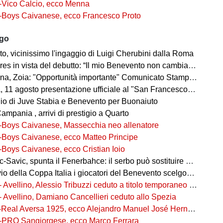
-Vico Calcio, ecco Menna
-Boys Caivanese, ecco Francesco Proto
ago
o, vicinissimo l'ingaggio di Luigi Cherubini dalla Roma
es in vista del debutto: “Il mio Benevento non cambia pelle"
, Zoia: "Opportunità importante" Comunicato Stampa 08 agosto 2026 20:58
agosto presentazione ufficiale al "San Francesco" e test congiunto con la Gelbison
o di Juve Stabia e Benevento per Buonaiuto
mpania , arrivi di prestigio a Quarto
-Boys Caivanese, Massecchia neo allenatore
-Boys Caivanese, ecco Matteo Principe
-Boys Caivanese, ecco Cristian Ioio
-Savic, spunta il Fenerbahce: il serbo può sostituire Ederson
della Coppa Italia i giocatori del Benevento scelgono i numeri di maglia
- Avellino, Alessio Tribuzzi ceduto a titolo temporaneo al Bari
- Avellino, Damiano Cancellieri ceduto allo Spezia
-Real Aversa 1925, ecco Alejandro Manuel José Hernández Gouveia,
-PRO Sangiorgese, ecco Marco Ferrara