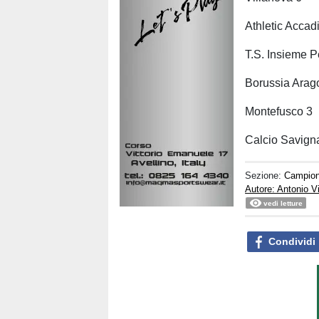
Athletic Accad
T.S. Insieme P
Borussia Arag
Montefusco 3
Calcio Savign
Sezione:
Campion
Autore: Antonio V
vedi letture
Condividi