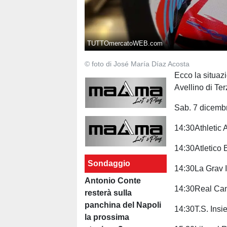
TUTTOmercatoWEB.com
© foto di José María Díaz Acosta
Ecco la situaz
Avellino di Te
Sab. 7 dicemb
14:30Athletic
14:30Atletico
Sondaggio
14:30La Grav 
Antonio Conte
14:30Real Ca
resterà sulla
panchina del Napoli
14:30T.S. Insi
la prossima