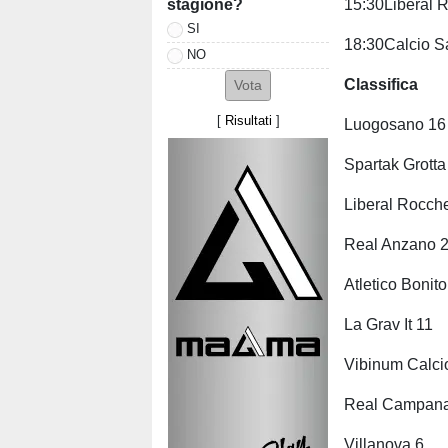
stagione?
15:30Liberal 
SI
18:30Calcio 
NO
Classifica
[
Risultati
]
Luogosano 16
Spartak Grotta
Liberal Rocche
Real Anzano 
Atletico Bonit
La Grav It 11
Vibinum Calci
Real Campana
Villanova 6