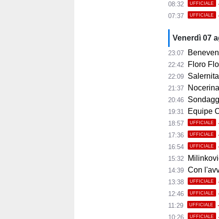
08:32
UFFICIALE
07:37
UFFICIALE
Venerdì 07 
Benevent
23:07
Floro Flor
22:42
Salernitana
22:09
Nocerina, 11 
21:37
Sondaggi
20:46
Equipe Ca
19:31
18:57
UFFICIALE
17:36
UFFICIALE
16:54
UFFICIALE
Milinkovic
15:32
Con l'avvio 
14:39
13:38
UFFICIALE
12:46
UFFICIALE
11:29
UFFICIALE
10:26
UFFICIALE