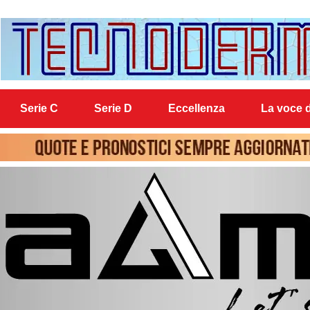
Serie C
Serie D
Eccellenza
La voce d