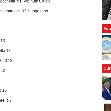
Rocchetta 51 Vibinum Calcio
Savignanese 02 Luogosano
Fuo
 13
tta 13
2023 12
Cur
o 12
o 10
rello 7