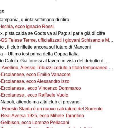
ago
ampania, quinta settimana di ritiro
-Ischia, ecco Ignacio Rossi
, pista calda se Godts va al Psg: si parla già di cifre
-GS Telese Terme, ufficializzati i giovani Schisano e Miretto
 , il club riflette ancora sul futuro di Manconi
 – Ultimo test prima della Coppa Italia
alcio: Giallorossi al lavoro in vista del debutto di Coppa Italia
- Avellino, Alessio Tribuzzi ceduto a titolo temporaneo al Bari
-Ercolanese, ecco Emilio Vanacore
-Ercolanese, ecco Alessandro Izzo
-Ercolanese , ecco Vincenzo Dommarco
-Ercolanese , ecco Raffaele Vuolo
Napoli, attende ma altri club ci provano!
- Ernesto Starita è un nuovo calciatore del Sorrento
-Real Aversa 1925, ecco Mihele Tarantino
-Gelbison, ecco Lorenzo Pellacani