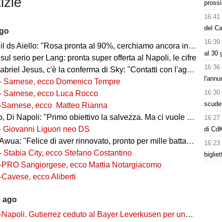
izie
prossi
16:41
del C
ago
16:39
l ds Aiello: "Rosa pronta al 90%, cerchiamo ancora innesti di qualità"
al 30 
 sul serio per Lang: pronta super offerta al Napoli, le cifre
16:36
iel Jesus, c'è la conferma di Sky: "Contatti con l'agente, i dettagli"
l'annu
- Sarnese, ecco Domenico Tempre
16:30
- Sarnese, ecco Luca Rocco
scudet
-Sarnese, ecco Matteo Rianna
 Di Napoli: "Primo obiettivo la salvezza. Ma ci vuole ambizione"
16:27
- Giovanni Liguori neo DS
di Cd
wua: "Felice di aver rinnovato, pronto per mille battaglie"
16:23
- Stabia City, ecco Stefano Costantino
biglie
-PRO Sangiorgese, ecco Mattia Notargiacomo
-Cavese, ecco Aliberti
5 ago
-Napoli. Gutierrez ceduto al Bayer Leverkusen per una cifra record