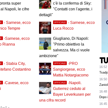
pronta super
c'è la conferma di Sky:
 al Napoli, le cifre
"Contatti con l'agente, i
dettagli"
- Sarnese, ecco
- Sarnese, ecco
LE
UFFICIALE
ico Tempre
Luca Rocco
-Sarnese, ecco
Giugliano, Di Napoli:
LE
o Rianna
"Primo obiettivo la
salvezza. Ma ci vuole
ambizione"
- Stabia City,
-PRO
LE
UFFICIALE
16:52
tefano Costantino
Sangiorgese, ecco
Tsadjo
Mattia Notargiacomo
16:50
-Cavese, ecco
-Napoli.
LE
UFFICIALE
Zaniol
i
Gutierrez ceduto al
16:48
Bayer Leverkusen per
Dopo i
una cifra record
16:45