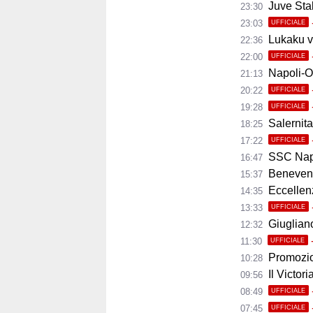
Juve Stab
23:30
23:03
UFFICIALE
Lukaku ve
22:36
22:00
UFFICIALE
Napoli-Osas
21:13
20:22
UFFICIALE
19:28
UFFICIALE
Salernita
18:25
17:22
UFFICIALE
SSC Napoli 
16:47
Benevento
15:37
Eccellenza
14:35
13:33
UFFICIALE
Giugliano,
12:32
11:30
UFFICIALE
Promozio
10:28
Il Victor
09:56
08:49
UFFICIALE
07:45
UFFICIALE