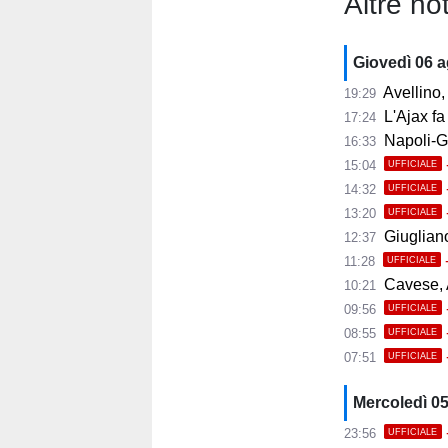
Altre not
Giovedì 06 
Avellino, i
19:29
L'Ajax fa
17:24
Napoli-Gabr
16:33
15:04
UFFICIALE
14:32
UFFICIALE
13:20
UFFICIALE
Giugliano,
12:37
11:28
UFFICIALE
Cavese, A
10:21
09:56
UFFICIALE
08:55
UFFICIALE
07:51
UFFICIALE
Mercoledì 0
23:56
UFFICIALE