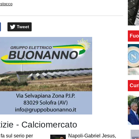
istocco
Tweet
Fuo
Cur
tizie - Calciomercato
 fa sul serio per
Napoli-Gabriel Jesus,