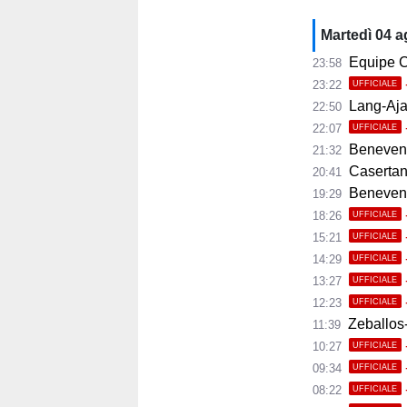
Martedì 04 
Equipe C
23:58
23:22
UFFICIALE
Lang-Ajax
22:50
22:07
UFFICIALE
Benevento
21:32
Casertana
20:41
Benevento C
19:29
18:26
UFFICIALE
15:21
UFFICIALE
14:29
UFFICIALE
13:27
UFFICIALE
12:23
UFFICIALE
Zeballos-
11:39
10:27
UFFICIALE
09:34
UFFICIALE
08:22
UFFICIALE