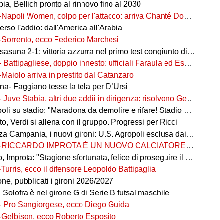
ia, Bellich pronto al rinnovo fino al 2030
-Napoli Women, colpo per l'attacco: arriva Chanté Dompig
rso l'addio: dall'America all'Arabia
-Sorrento, ecco Federico Marchesi
una 2-1: vittoria azzurra nel primo test congiunto di Castel di Sangro
- Battipagliese, doppio innesto: ufficiali Faraula ed Esposito
-Maiolo arriva in prestito dal Catanzaro
na- Faggiano tesse la tela per D’Ursi
- Juve Stabia, altri due addii in dirigenza: risolvono Gerbo e Zanardini
su stadio: "Maradona da demolire e rifare! Stadio nuovo in ex area Q8"
, Verdi si allena con il gruppo. Progressi per Ricci
 Campania, i nuovi gironi: U.S. Agropoli esclusa dai ripescaggi
-RICCARDO IMPROTA È UN NUOVO CALCIATORE DEL GIUGLIANO
 Improta: "Stagione sfortunata, felice di proseguire il percorso"
-Turris, ecco il difensore Leopoldo Battipaglia
ne, pubblicati i gironi 2026/2027
ia Solofra è nel girone G di Serie B futsal maschile
- Pro Sangiorgese, ecco Diego Guida
-Gelbison, ecco Roberto Esposito