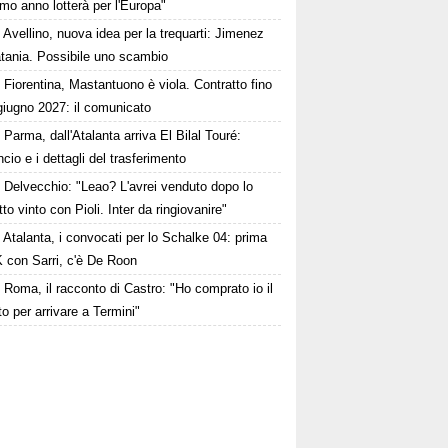
mo anno lotterà per l'Europa"
Avellino, nuova idea per la trequarti: Jimenez
atania. Possibile uno scambio
Fiorentina, Mastantuono è viola. Contratto fino
giugno 2027: il comunicato
Parma, dall'Atalanta arriva El Bilal Touré:
ncio e i dettagli del trasferimento
Delvecchio: "Leao? L'avrei venduto dopo lo
to vinto con Pioli. Inter da ringiovanire"
Atalanta, i convocati per lo Schalke 04: prima
K con Sarri, c'è De Roon
Roma, il racconto di Castro: "Ho comprato io il
tto per arrivare a Termini"