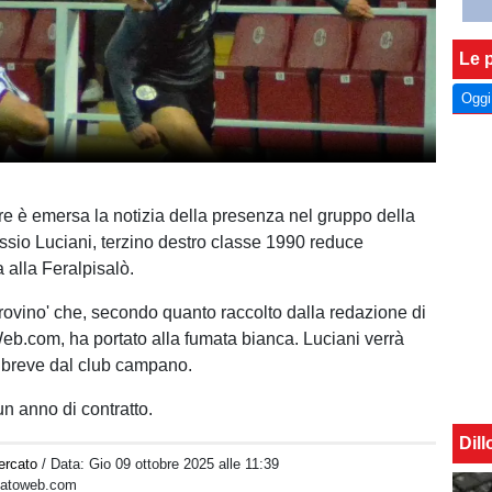
Le p
Oggi
re è emersa la notizia della presenza nel gruppo della
ssio Luciani, terzino destro classe 1990 reduce
 alla Feralpisalò.
provino' che, secondo quanto raccolto dalla redazione di
b.com, ha portato alla fumata bianca. Luciani verrà
 a breve dal club campano.
un anno di contratto.
Dil
ercato
/ Data:
Gio 09 ottobre 2025 alle 11:39
rcatoweb.com