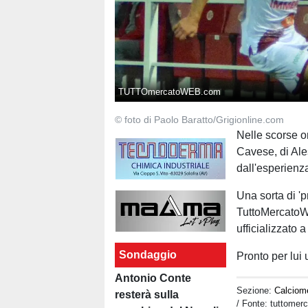
TUTTOmercatoWEB.com
© foto di Paolo Baratto/Grigionline.com
Nelle scorse o
Cavese, di Ale
dall'esperienza
Una sorta di '
TuttoMercatoWe
ufficializzato
Sondaggio
Pronto per lui 
Antonio Conte
Sezione:
Calciom
resterà sulla
/ Fonte: tuttome