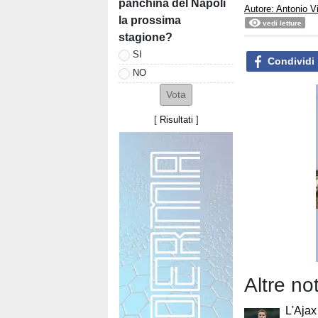
panchina del Napoli
Autore: Antonio V
la prossima
vedi letture
stagione?
SI
Condividi
NO
[
Risultati
]
Altre no
L'Ajax