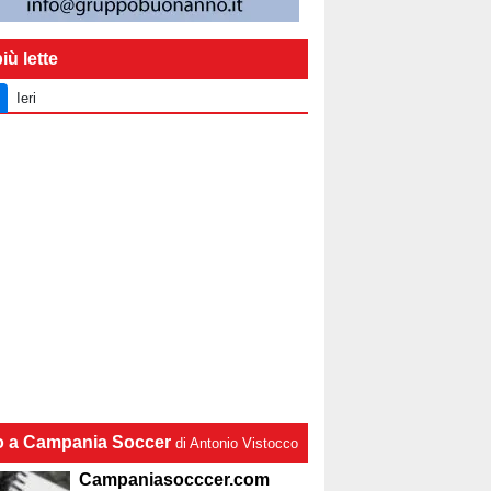
iù lette
Ieri
lo a Campania Soccer
di Antonio Vistocco
Campaniasocccer.com