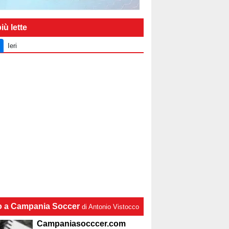
iù lette
Ieri
lo a Campania Soccer
di Antonio Vistocco
Campaniasocccer.com