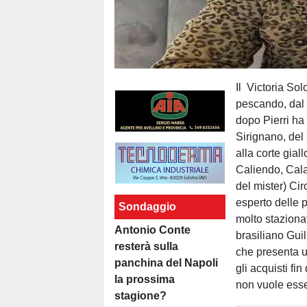
Il Victoria Sol
pescando, dal m
dopo Pierri ha 
Sirignano, del
alla corte giall
Caliendo, Cala
del mister) Cir
esperto delle 
Sondaggio
molto stazionat
Antonio Conte
brasiliano Guil
resterà sulla
che presenta un
panchina del Napoli
gli acquisti fin
la prossima
non vuole esse
stagione?