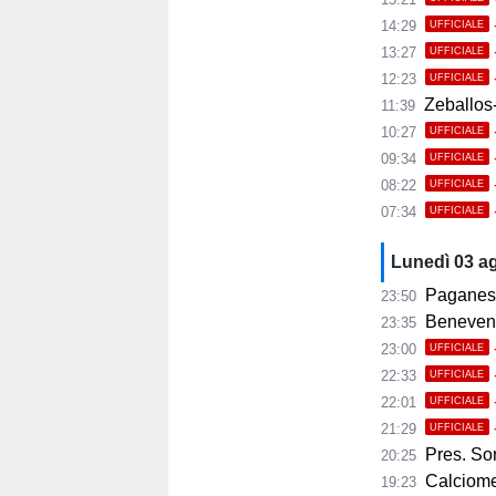
14:29
UFFICIALE
13:27
UFFICIALE
12:23
UFFICIALE
Zeballos-
11:39
10:27
UFFICIALE
09:34
UFFICIALE
08:22
UFFICIALE
07:34
UFFICIALE
Lunedì 03 a
Paganese,
23:50
Benevento, 
23:35
23:00
UFFICIALE
22:33
UFFICIALE
22:01
UFFICIALE
21:29
UFFICIALE
Pres. Sorre
20:25
Calciomer
19:23