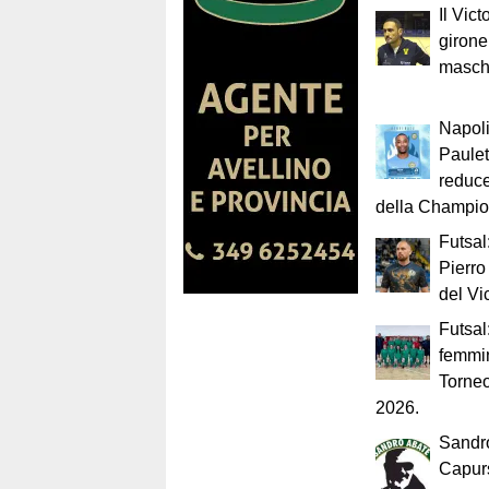
Il Vict
girone
masch
Napoli
Paulet
reduce
della Champi
Futsal
Pierro
del Vi
Futsa
femmin
Torneo
2026.
Sandro
Capur