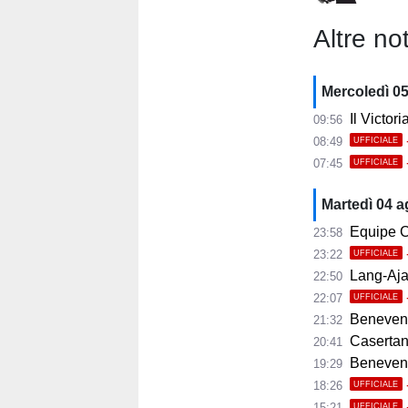
Altre not
Mercoledì 0
Il Victor
09:56
08:49
UFFICIALE
07:45
UFFICIALE
Martedì 04 
Equipe C
23:58
23:22
UFFICIALE
Lang-Ajax
22:50
22:07
UFFICIALE
Benevento
21:32
Casertana
20:41
Benevento C
19:29
18:26
UFFICIALE
15:21
UFFICIALE