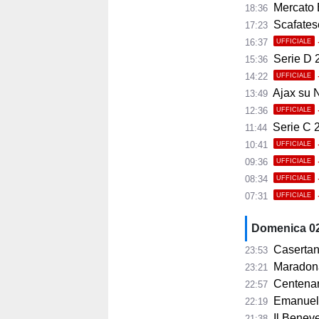
Mercato 
18:36
Scafatese,
17:23
16:37
UFFICIALE
Serie D 2
15:36
14:22
UFFICIALE
Ajax su No
13:49
12:36
UFFICIALE
Serie C 20
11:44
10:41
UFFICIALE
09:36
UFFICIALE
08:34
UFFICIALE
07:31
UFFICIALE
Domenica 0
Casertan
23:53
Maradona, lo
23:21
Centenar
22:57
Emanuele
22:19
Il Beneve
21:38