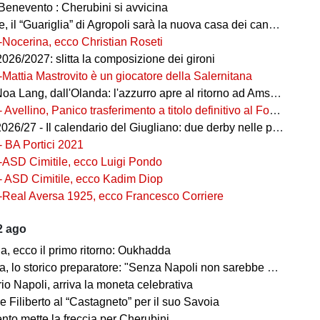
Benevento : Cherubini si avvicina
 il “Guariglia” di Agropoli sarà la nuova casa dei canarini
-Nocerina, ecco Christian Roseti
026/2027: slitta la composizione dei gironi
-Mattia Mastrovito è un giocatore della Salernitana
a Lang, dall'Olanda: l'azzurro apre al ritorno ad Amsterdam!
- Avellino, Panico trasferimento a titolo definitivo al Foggia
26/27 - Il calendario del Giugliano: due derby nelle prime tre
- BA Portici 2021
-ASD Cimitile, ecco Luigi Pondo
- ASD Cimitile, ecco Kadim Diop
-Real Aversa 1925, ecco Francesco Corriere
2 ago
a, ecco il primo ritorno: Oukhadda
 storico preparatore: "Senza Napoli non sarebbe stato un mito per sempre"
io Napoli, arriva la moneta celebrativa
 Filiberto al “Castagneto” per il suo Savoia
nto mette la freccia per Cherubini