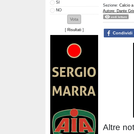
SI
Sezione:
Calcio a
NO
Autore: Dante Gri
vedi letture
[
Risultati
]
Condividi
Altre not