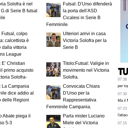
oria Solofra è nel
Futsal: D'Urso difenderà
 G di Serie B futsal
la porta dell'ASD
ile
Cicalesi in Serie B
Femminile
 Futsal, colpo
Ulteriori arrivi in casa
a: calcettista è
Victoria Solofra per la
 dalla vittoria
Serie B
ons League
: E' Christian
Titolo:Futsal: Valigie in
 il primo acquisto
movimento nel Victoria
ctoria Solofra-
Solofra.
07:38
per to
l: La Campania
Convocata Chiara
ile dice addio al
D'Urso per la
07:30
 delle Regioni
Rappresentativa
Ma il 
Femminile Campania.
07:23
l'atta
 Abate piega il
Parla mister Luciano
so 5-3
Miele del Victoria
07:15