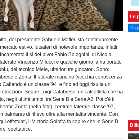
Le p
Oggi
ofra, del presidente Gabriele Maffei, sta continuamente
ercato estivo, futsaleri di notevole importanza. Infatti
incamerato il sì del pivot Fabio Bolognini, di Nicola
 laterale Vincenzo Milucci e qualche giorno fa ha portato
oblu, del tecnico Miele, ulteriori tre giocatori. Sono:
brese e Zonta. Il laterale mancino (vecchia conoscenza
o Caliendo è un classe '94 e fino ad oggi risulta un
promozioni. Segue Luigi Calabrese, un calcettista che ha
o, negli ultimi tempi, tra Serie B e Serie A2. Poi c'è il
herme Zonta (nella foto), centrale-laterale classe '97,
 palmares di rilievo oltre alla mentalità vincente. Con
 qui effettuati, il Victoria Solofra fa capire che in Serie B
Dil
re spettatrice.