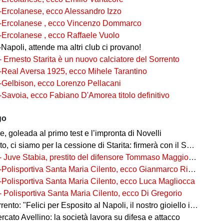
-Ercolanese, ecco Alessandro Izzo
-Ercolanese , ecco Vincenzo Dommarco
-Ercolanese , ecco Raffaele Vuolo
Napoli, attende ma altri club ci provano!
- Ernesto Starita è un nuovo calciatore del Sorrento
-Real Aversa 1925, ecco Mihele Tarantino
-Gelbison, ecco Lorenzo Pellacani
-Savoia, ecco Fabiano D'Amorea titolo definitivo
go
 goleada al primo test e l’impronta di Novelli
ci siamo per la cessione di Starita: firmerà con il Sorrento in Serie C
- Juve Stabia, prestito del difensore Tommaso Maggioni dal Mantova
-Polisportiva Santa Maria Cilento, ecco Gianmarco Rizzo
-Polisportiva Santa Maria Cilento, ecco Luca Magliocca
- Polisportiva Santa Maria Cilento, ecco Di Gregorio
nto: "Felici per Esposito al Napoli, il nostro gioiello in ottime mani"
cato Avellino: la società lavora su difesa e attacco