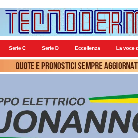
Serie C
Serie D
Eccellenza
La voce d