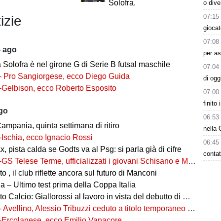
Solofra.
o dive
07:15
izie
giocat
07:08
5 ago
per as
ia Solofra è nel girone G di Serie B futsal maschile
07:04
- Pro Sangiorgese, ecco Diego Guida
di ogg
-Gelbison, ecco Roberto Esposito
07:00
finito
ago
06:53
ampania, quinta settimana di ritiro
nella 
-Ischia, ecco Ignacio Rossi
06:45
, pista calda se Godts va al Psg: si parla già di cifre
contat
-GS Telese Terme, ufficializzati i giovani Schisano e Miretto
 , il club riflette ancora sul futuro di Manconi
 – Ultimo test prima della Coppa Italia
alcio: Giallorossi al lavoro in vista del debutto di Coppa Italia
- Avellino, Alessio Tribuzzi ceduto a titolo temporaneo al Bari
-Ercolanese, ecco Emilio Vanacore