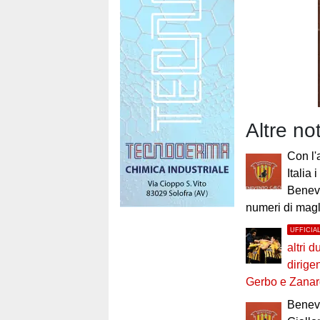
Altre no
Con l'
Italia 
Benev
numeri di magl
UFFICIA
altri d
dirige
Gerbo e Zanar
Benev