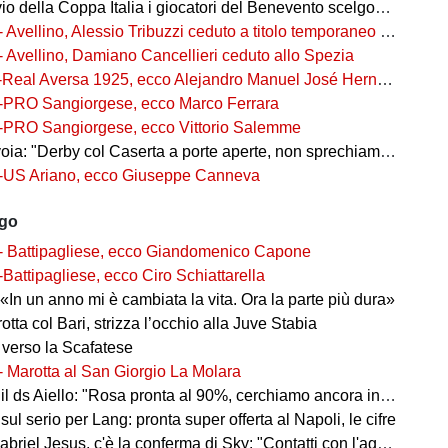
della Coppa Italia i giocatori del Benevento scelgono i numeri di maglia
- Avellino, Alessio Tribuzzi ceduto a titolo temporaneo al Bari
- Avellino, Damiano Cancellieri ceduto allo Spezia
-Real Aversa 1925, ecco Alejandro Manuel José Hernández Gouveia,
-PRO Sangiorgese, ecco Marco Ferrara
-PRO Sangiorgese, ecco Vittorio Salemme
a: "Derby col Caserta a porte aperte, non sprechiamo l'occasione"
-US Ariano, ecco Giuseppe Canneva
ago
- Battipagliese, ecco Giandomenico Capone
-Battipagliese, ecco Ciro Schiattarella
«In un anno mi è cambiata la vita. Ora la parte più dura»
 rotta col Bari, strizza l’occhio alla Juve Stabia
 verso la Scafatese
- Marotta al San Giorgio La Molara
l ds Aiello: "Rosa pronta al 90%, cerchiamo ancora innesti di qualità"
 sul serio per Lang: pronta super offerta al Napoli, le cifre
iel Jesus, c'è la conferma di Sky: "Contatti con l'agente, i dettagli"