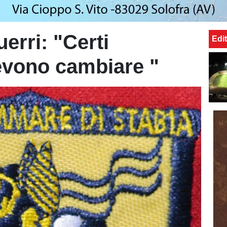
erri: "Certi
Edit
vono cambiare "