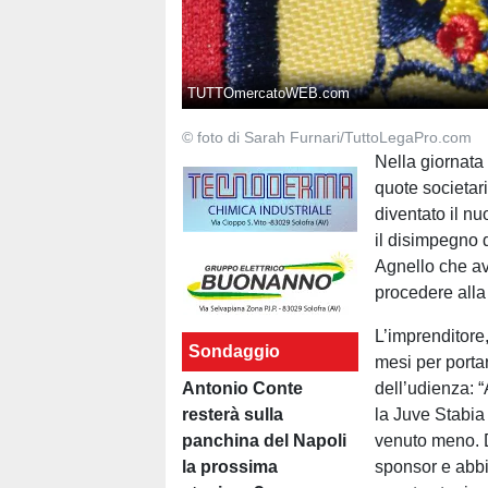
TUTTOmercatoWEB.com
© foto di Sarah Furnari/TuttoLegaPro.com
Nella giornata 
quote societar
diventato il nu
il disimpegno 
Agnello che av
procedere alla 
L’imprenditore
Sondaggio
mesi per portar
Antonio Conte
dell’udienza:
resterà sulla
la Juve Stabia 
panchina del Napoli
venuto meno. Da
la prossima
sponsor e abbi