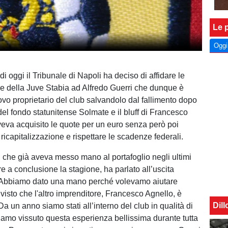
Le p
Oggi
di oggi il Tribunale di Napoli ha deciso di affidare le
ie della Juve Stabia ad Alfredo Guerri che dunque è
ovo proprietario del club salvandolo dal fallimento dopo
del fondo statunitense Solmate e il bluff di Francesco
eva acquisito le quote per un euro senza però poi
ricapitalizzazione e rispettare le scadenze federali.
, che già aveva messo mano al portafoglio negli ultimi
e a conclusione la stagione, ha parlato all’uscita
 “Abbiamo dato una mano perché volevamo aiutare
visto che l'altro imprenditore, Francesco Agnello, è
Dil
 un anno siamo stati all’interno del club in qualità di
amo vissuto questa esperienza bellissima durante tutta