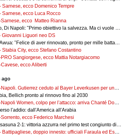
- Sarnese, ecco Domenico Tempre
- Sarnese, ecco Luca Rocco
-Sarnese, ecco Matteo Rianna
 Di Napoli: "Primo obiettivo la salvezza. Ma ci vuole ambizione"
- Giovanni Liguori neo DS
wua: "Felice di aver rinnovato, pronto per mille battaglie"
- Stabia City, ecco Stefano Costantino
-PRO Sangiorgese, ecco Mattia Notargiacomo
-Cavese, ecco Aliberti
5 ago
-Napoli. Gutierrez ceduto al Bayer Leverkusen per una cifra record
ia, Bellich pronto al rinnovo fino al 2030
-Napoli Women, colpo per l'attacco: arriva Chanté Dompig
rso l'addio: dall'America all'Arabia
-Sorrento, ecco Federico Marchesi
una 2-1: vittoria azzurra nel primo test congiunto di Castel di Sangro
- Battipagliese, doppio innesto: ufficiali Faraula ed Esposito