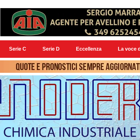
Serie C
Serie D
Eccellenza
La voce d