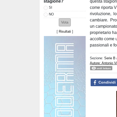
stagione?
questa stagion
come riporta V
SI
rivoluzione, l
NO
cambiare. Pro
un campionato a
[
Risultati
]
proprietario ha
accolto come u
passionali e fo
Sezione:
Serie B
Autore: Antonio V
vedi letture
Condividi