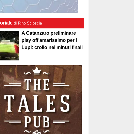
oriale
di Rino Scioscia
A Catanzaro preliminare
play off amarissimo per i
Lupi: crollo nei minuti finali