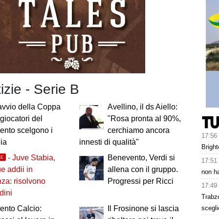
tizie - Serie B
avvio della Coppa
Avellino, il ds Aiello:
i giocatori del
"Rosa pronta al 90%,
ento scelgono i
cerchiamo ancora
17:56
ia
innesti di qualità"
Bright
- Juve Stabia,
Benevento, Verdi si
LE
17:51
ue addii in
allena con il gruppo.
non ha
nza: risolvono
Progressi per Ricci
17:49
dini
Trabz
scegli
ento Calcio:
Il Frosinone si lascia