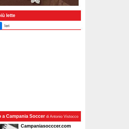
iù lette
Ieri
lo a Campania Soccer
di Antonio Vistocco
Campaniasocccer.com