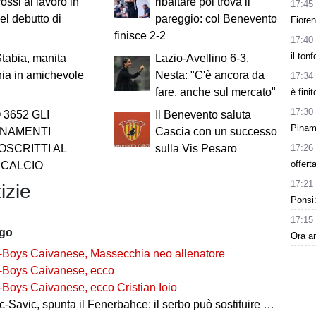
rossi al lavoro in
ribaltare poi trova il
17:45
del debutto di
pareggio: col Benevento
Fiore
finisce 2-2
17:40
il ton
tabia, manita
Lazio-Avellino 6-3,
chia in amichevole
Nesta: "C'è ancora da
17:34
fare, anche sul mercato"
è fini
17:30
3652 GLI
Il Benevento saluta
Pinamo
NAMENTI
Cascia con un successo
17:26
OSCRITTI AL
sulla Vis Pesaro
offert
CALCIO
17:21
izie
Ponsi:
17:15
ago
Ora an
-Boys Caivanese, Massecchia neo allenatore
-Boys Caivanese, ecco
-Boys Caivanese, ecco Cristian Ioio
-Savic, spunta il Fenerbahce: il serbo può sostituire Ederson