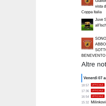
Giallo
vista 
Coppa Italia
Juve S
all'Is
SONO 
ABBO
SOTT
BENEVENTO 
Altre not
Venerdì 07 
18:57
UFFICIALE
17:36
UFFICIALE
16:54
UFFICIALE
Milinkovic
15:32