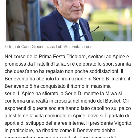
© foto di Carlo Giacomazza/TuttoSalernitana.com
Nel corso della Prima Festa Tricolore, svoltasi ad Apice e
promossa da Fratelli d'Italia, si è celebrato lo sport sannita
che quest'anno ha regalato non poche soddisfazioni. Il
Benevento ha ottenuto la promozione in Serie B, mentre il
Benevento 5 ha conquistato il ritorno in massima
serie. L'Apice ha sfiorato la Serie D, mentre la Miwa si
conferma una realtà in crescita nel mondo del Basket. Gli
esponenti di queste società hanno fatto capolino sul palco
allestito nella villa comunale di Apice, dove si è parlato di
sport e di sviluppo delle aree interne. Il presidente Vigorito,
in particolare, ha ribadito come il Benevento debba
rappresentare ancora una volta il "Frecciarossa del