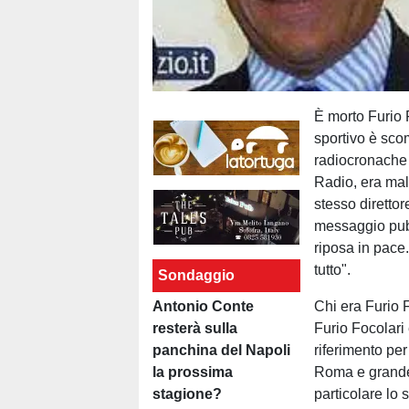
È morto Furio 
sportivo è scom
radiocronache i
Radio, era mala
stesso direttor
messaggio pubbl
riposa in pace
tutto".
Sondaggio
Antonio Conte
Chi era Furio 
resterà sulla
Furio Focolari 
panchina del Napoli
riferimento pe
la prossima
Roma e grande 
stagione?
particolare lo 