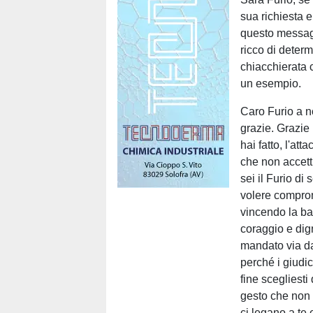
sua richiesta 
questo messagg
ricco di deter
chiacchierata 
un esempio.
Caro Furio a no
grazie. Grazie 
hai fatto, l'att
che non accett
sei il Furio d
volere comprom
vincendo la ba
coraggio e dig
mandato via da
perché i giudic
fine scegliesti
gesto che non 
ci legano a te