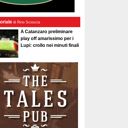
oriale
di Rino Scioscia
A Catanzaro preliminare
play off amarissimo per i
Lupi: crollo nei minuti finali