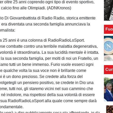
r oltre 25 anni coprendo ogni tipo di evento sportivo,
i calcio fino alle Olimpiadi. (ADNKronos)
io Di Giovambattista di Radio Radio, storica emittente
i era diventata una seconda famiglia annunciava la
Fuo
ornalista:
da 25 anni è una colonna di RadioRadioLoSport.
e combatte contro una terribile malattia degenerativa,
 volontà è straordinaria. La sua lucidità mentale è intatta.
la sua seconda famiglia, per molti di noi un Fratello, un
liamo tutti un bene immenso. Furio vuole esserci ogni
Cur
e qualche volta la sua voce non è brillante come
i è un dono prezioso. Se credete alla forza del
olgetegli un pensiero positivo, se credete in Dio una
eme, tutti noi, gli staremo vicini nel suo cammino che
 né indolore, ma rispettosi della sua volontà di essere
a sua RadioRadioLoSport alla quale come sempre darà
fondamentale.
 lo vorrà a dire pubblicamente cosa sta affrontando, io da