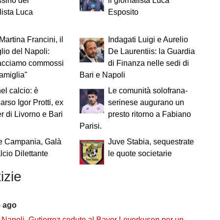
ssino del
il giornalista Luca
lista Luca
Esposito
Martina Francini, il
Indagati Luigi e Aurelio
lio del Napoli:
De Laurentiis: la Guardia
acciamo commossi
di Finanza nelle sedi di
famiglia"
Bari e Napoli
el calcio: è
Le comunità solofrana-
rso Igor Protti, ex
serinese augurano un
 di Livorno e Bari
presto ritorno a Fabiano
Parisi.
e Campania, Galà
Juve Stabia, sequestrate
lcio Dilettante
le quote societarie
izie
5 ago
-Napoli. Gutierrez ceduto al Bayer Leverkusen per una cifra record