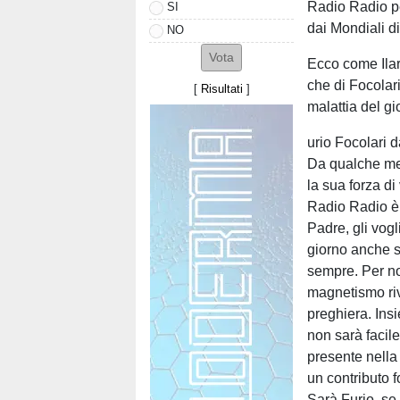
Radio Radio pe
SI
dai Mondiali d
NO
Ecco come Ilar
che di Focolar
[
Risultati
]
malattia del gi
urio Focolari 
Da qualche mes
la sua forza di
Radio Radio è 
Padre, gli vog
giorno anche s
sempre. Per no
magnetismo riv
preghiera. Insi
non sarà facile
presente nell
un contributo 
Sarà Furio, se