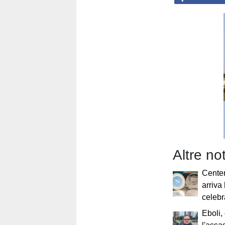
Altre no
Centen
arriva
celebr
Eboli,