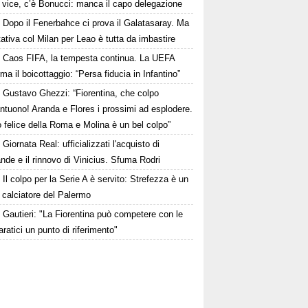
i vice, c’è Bonucci: manca il capo delegazione
Dopo il Fenerbahce ci prova il Galatasaray. Ma
ttativa col Milan per Leao è tutta da imbastire
Caos FIFA, la tempesta continua. La UEFA
ma il boicottaggio: “Persa fiducia in Infantino”
Gustavo Ghezzi: “Fiorentina, che colpo
ntuono! Aranda e Flores i prossimi ad esplodere.
 felice della Roma e Molina è un bel colpo”
Giornata Real: ufficializzati l'acquisto di
de e il rinnovo di Vinicius. Sfuma Rodri
Il colpo per la Serie A è servito: Strefezza è un
 calciatore del Palermo
Gautieri: "La Fiorentina può competere con le
aratici un punto di riferimento"