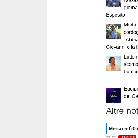
l'assa
giorna
Esposito
Morta 
cordog
"Abbr
Giovanni e la 
Lutto n
scompa
bomber
Equip
del Ca
Altre not
Mercoledì 0
UFFICIALE