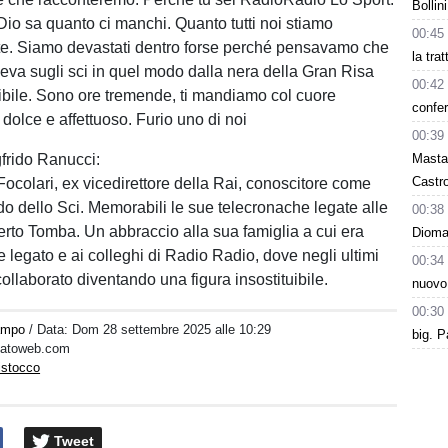
Bollin
. Dio sa quanto ci manchi. Quanto tutti noi stiamo
00:45
te. Siamo devastati dentro forse perché pensavamo che
la tra
va sugli sci in quel modo dalla nera della Gran Risa
00:42
ttibile. Sono ore tremende, ti mandiamo col cuore
confer
 dolce e affettuoso. Furio uno di noi
00:39
igfrido Ranucci:
Masta
Castro
Focolari, ex vicedirettore della Rai, conoscitore come
o dello Sci. Memorabili le sue telecronache legate alle
00:38
erto Tomba. Un abbraccio alla sua famiglia a cui era
Dioman
 legato e ai colleghi di Radio Radio, dove negli ultimi
00:34
ollaborato diventando una figura insostituibile.
nuovo
00:30
ampo
/ Data:
Dom 28 settembre 2025 alle 10:29
big. P
rcatoweb.com
istocco
Tweet