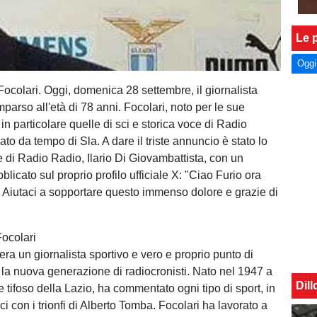
Le p
Oggi
Focolari. Oggi, domenica 28 settembre, il giornalista
parso all'età di 78 anni. Focolari, noto per le sue
n particolare quelle di sci e storica voce di Radio
to da tempo di Sla. A dare il triste annuncio è stato lo
e di Radio Radio, Ilario Di Giovambattista, con un
icato sul proprio profilo ufficiale X: "Ciao Furio ora
. Aiutaci a sopportare questo immenso dolore e grazie di
Focolari
era un giornalista sportivo e vero e proprio punto di
r la nuova generazione di radiocronisti. Nato nel 1947 a
Dil
tifoso della Lazio, ha commentato ogni tipo di sport, in
sci con i trionfi di Alberto Tomba. Focolari ha lavorato a