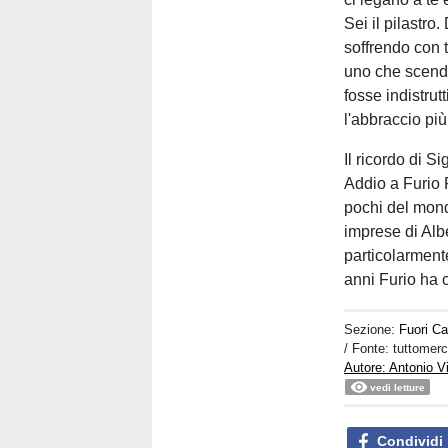
Sei il pilastro
soffrendo con 
uno che scende
fosse indistru
l'abbraccio più
Il ricordo di S
Addio a Furio 
pochi del mond
imprese di Alb
particolarmente
anni Furio ha c
Sezione:
Fuori C
/ Fonte: tuttome
Autore: Antonio V
vedi letture
Condividi