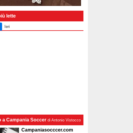
iù lette
Ieri
lo a Campania Soccer
di Antonio Vistocco
Campaniasocccer.com