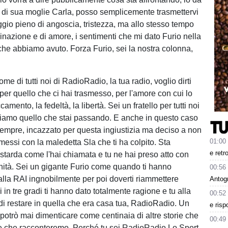
e di sua moglie Carla, posso semplicemente trasmettervi
io pieno di angoscia, tristezza, ma allo stesso tempo
minazione e di amore, i sentimenti che mi dato Furio nella
che abbiamo avuto. Forza Furio, sei la nostra colonna,
me di tutti noi di RadioRadio, la tua radio, voglio dirti
per quello che ci hai trasmesso, per l'amore con cui lo
accamento, la fedeltà, la libertà. Sei un fratello per tutti noi
iamo quello che stai passando. E anche in questo caso
i sempre, incazzato per questa ingiustizia ma deciso a non
01:00
essi con la maledetta Sla che ti ha colpito. Sta
e retr
starda come l'hai chiamata e tu ne hai preso atto con
nità. Sei un gigante Furio come quando ti hanno
00:56
lla RAI ingnobilmente per poi doverti riammettere
Antog
i in tre gradi ti hanno dato totalmente ragione e tu alla
00:52
 di restare in quella che era casa tua, RadioRadio. Un
e risp
potrò mai dimenticare come centinaia di altre storie che
00:49
 e che racconteremo. Perché tu sei RadioRadio Lo Sport.