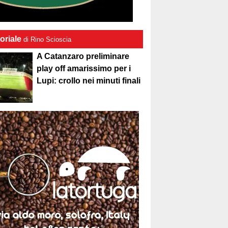
oriale
di Rino Scioscia
A Catanzaro preliminare
play off amarissimo per i
Lupi: crollo nei minuti finali