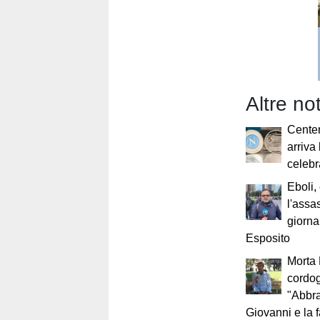
Altre no
Centen
arriva
celebr
Eboli,
l'assa
giorna
Esposito
Morta 
cordog
"Abbr
Giovanni e la 