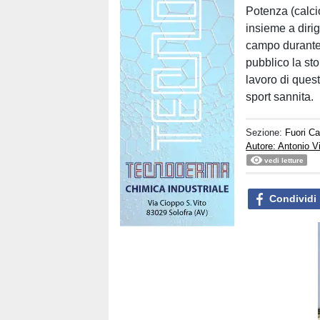
Potenza (calcio
insieme a dirig
campo durante 
pubblico la sto
lavoro di quest
sport sannita.
Sezione:
Fuori C
Autore: Antonio V
vedi letture
Condividi