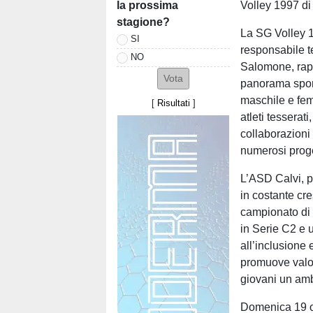
la prossima
Volley 1997 di
stagione?
La SG Volley 
SI
responsabile t
NO
Salomone, rapp
panorama sport
maschile e fem
[
Risultati
]
atleti tesserat
collaborazioni 
numerosi proget
L’ASD Calvi, p
in costante cre
campionato di 
in Serie C2 e u
all’inclusione
promuove valori
giovani un amb
Domenica 19 o