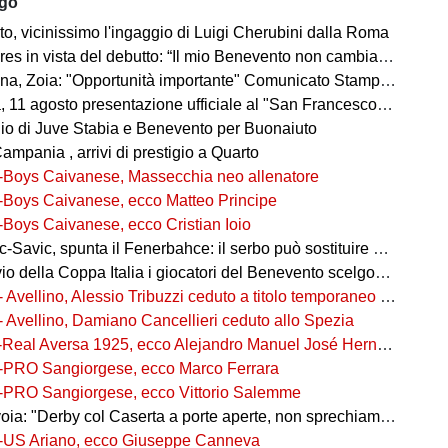
ago
o, vicinissimo l'ingaggio di Luigi Cherubini dalla Roma
es in vista del debutto: “Il mio Benevento non cambia pelle"
, Zoia: "Opportunità importante" Comunicato Stampa 08 agosto 2026 20:58
agosto presentazione ufficiale al "San Francesco" e test congiunto con la Gelbison
o di Juve Stabia e Benevento per Buonaiuto
mpania , arrivi di prestigio a Quarto
-Boys Caivanese, Massecchia neo allenatore
-Boys Caivanese, ecco Matteo Principe
-Boys Caivanese, ecco Cristian Ioio
-Savic, spunta il Fenerbahce: il serbo può sostituire Ederson
della Coppa Italia i giocatori del Benevento scelgono i numeri di maglia
- Avellino, Alessio Tribuzzi ceduto a titolo temporaneo al Bari
- Avellino, Damiano Cancellieri ceduto allo Spezia
-Real Aversa 1925, ecco Alejandro Manuel José Hernández Gouveia,
-PRO Sangiorgese, ecco Marco Ferrara
-PRO Sangiorgese, ecco Vittorio Salemme
a: "Derby col Caserta a porte aperte, non sprechiamo l'occasione"
-US Ariano, ecco Giuseppe Canneva