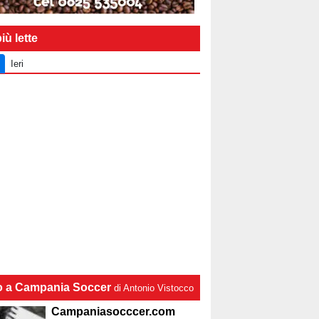
iù lette
Ieri
lo a Campania Soccer
di Antonio Vistocco
Campaniasocccer.com