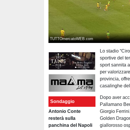
TUTTOmercatoWEB.com
Lo stadio “Ciro
sportive del ter
sport sannita 
per valorizzare
provincia, offr
casalinghe del
Dopo aver acc
Sondaggio
Pallamano Ben
Antonio Conte
Giorgio Ferrin
resterà sulla
Golden Dragon 
panchina del Napoli
giallorosso os