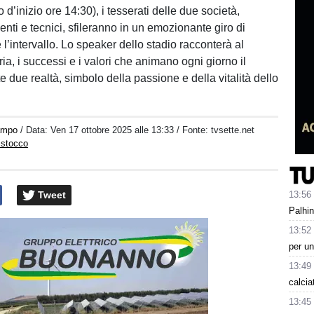
 d’inizio ore 14:30), i tesserati delle due società,
enti e tecnici, sfileranno in un emozionante giro di
l’intervallo. Lo speaker dello stadio racconterà al
ria, i successi e i valori che animano ogni giorno il
e due realtà, simbolo della passione e della vitalità dello
ampo
/ Data:
Ven 17 ottobre 2025 alle 13:33
/ Fonte: tvsette.net
istocco
Tweet
13:56
Palhin
13:52
per un
13:49
calcia
13:45