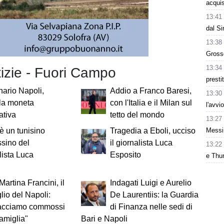
acquis
13:41
dal Si
13:38
Grosso
13:34
tizie - Fuori Campo
presti
ario Napoli,
Addio a Franco Baresi,
13:30
 la moneta
con l'Italia e il Milan sul
l'avvi
ativa
tetto del mondo
13:27
Messi:
 è un tunisino
Tragedia a Eboli, ucciso
ssino del
il giornalista Luca
13:22
lista Luca
Esposito
e Thur
Martina Francini, il
Indagati Luigi e Aurelio
lio del Napoli:
De Laurentiis: la Guardia
acciamo commossi
di Finanza nelle sedi di
famiglia"
Bari e Napoli