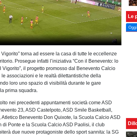
Le p
Oggi
 Vigorito” torna ad essere la casa di tutte le eccellenze
ritorio. Prosegue infatti l’iniziativa “Con il Benevento: lo
al Vigorito”, il progetto promosso dal Benevento Calcio
 le associazioni e le realtà dilettantistiche della
endo loro uno spazio di visibilità durante le gare
la prima squadra.
olto nei precedenti appuntamenti società come ASD
evento 23, ASD Castelpoto, ASD Smile Basketball,
i, Atletico Benevento Don Quixote, la Scuola Calcio ASD
Dil
di Ponte e la Scuola Calcio ASD Paolisi, il club
piterà due nuove protagoniste dello sport sannita: la SG