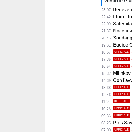
Venerdì 07 
Benevent
23:07
Floro Flor
22:42
Salernitana
22:09
Nocerina, 11 
21:37
Sondaggi
20:46
Equipe Ca
19:31
18:57
UFFICIALE
17:36
UFFICIALE
16:54
UFFICIALE
Milinkovic
15:32
Con l'avvio 
14:39
13:38
UFFICIALE
12:46
UFFICIALE
11:29
UFFICIALE
10:26
UFFICIALE
09:36
UFFICIALE
Pres Savoi
08:25
07:00
UFFICIALE