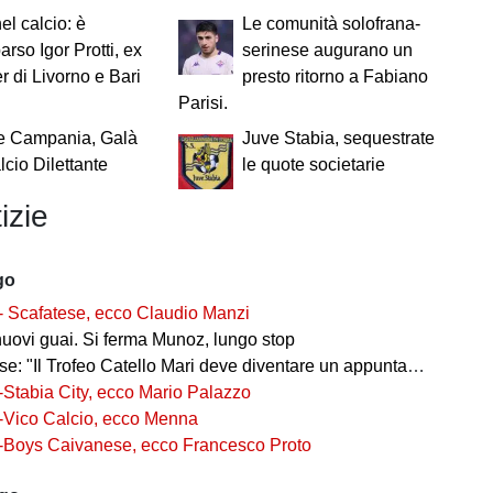
el calcio: è
Le comunità solofrana-
rso Igor Protti, ex
serinese augurano un
 di Livorno e Bari
presto ritorno a Fabiano
Parisi.
e Campania, Galà
Juve Stabia, sequestrate
lcio Dilettante
le quote societarie
izie
go
- Scafatese, ecco Claudio Manzi
nuovi guai. Si ferma Munoz, lungo stop
 "Il Trofeo Catello Mari deve diventare un appuntamento fisso"
-Stabia City, ecco Mario Palazzo
-Vico Calcio, ecco Menna
-Boys Caivanese, ecco Francesco Proto