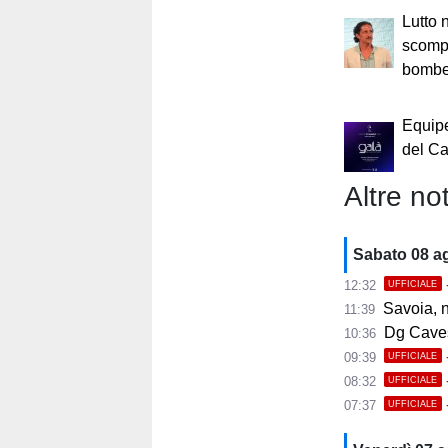
Lutto n
scompa
bomber
Equip
del Ca
Altre not
Sabato 08 a
12:32
UFFICIALE
Savoia, 
11:39
Dg Cavese:
10:36
09:39
UFFICIALE
08:32
UFFICIALE
07:37
UFFICIALE