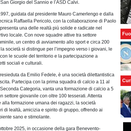
 San Giorgio del Sannio e l’ASD Calvi.
1997, guidata dal presidente Mauro Camerlengo e dalla
ecnica Raffaella Pericolo, con la collaborazione di Paolo
resenta una delle realtà più solide e radicate nel
Fuo
ivo locale. Con nove squadre attive tra settore
minile, un centro di avviamento allo sport e circa 200
i, la società si distingue per l’impegno verso i giovani, le
con le scuole del territorio e la partecipazione a
ti sociali e culturali.
resieduta da Emilio Fedele, è una società dilettantistica
Cur
scita. Partecipa con la prima squadra di calcio a 11 al
Seconda Categoria, vanta una formazione di calcio a 5
n settore giovanile con oltre 100 tesserati. Attenta
 e alla formazione umana dei ragazzi, la società
 di lealtà, amicizia e spirito di gruppo, offrendo ai
iente sano e stimolante.
ttobre 2025, in occasione della gara Benevento-