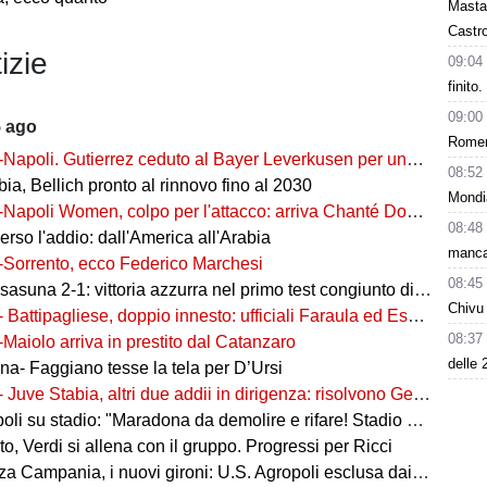
Masta
Castro
izie
09:04
finito
09:00
5 ago
Romero
-Napoli. Gutierrez ceduto al Bayer Leverkusen per una cifra record
08:52
ia, Bellich pronto al rinnovo fino al 2030
Mondi
-Napoli Women, colpo per l'attacco: arriva Chanté Dompig
08:48
rso l'addio: dall'America all'Arabia
manca
-Sorrento, ecco Federico Marchesi
08:45
una 2-1: vittoria azzurra nel primo test congiunto di Castel di Sangro
Chivu 
- Battipagliese, doppio innesto: ufficiali Faraula ed Esposito
08:37
-Maiolo arriva in prestito dal Catanzaro
delle 
na- Faggiano tesse la tela per D’Ursi
- Juve Stabia, altri due addii in dirigenza: risolvono Gerbo e Zanardini
su stadio: "Maradona da demolire e rifare! Stadio nuovo in ex area Q8"
, Verdi si allena con il gruppo. Progressi per Ricci
 Campania, i nuovi gironi: U.S. Agropoli esclusa dai ripescaggi