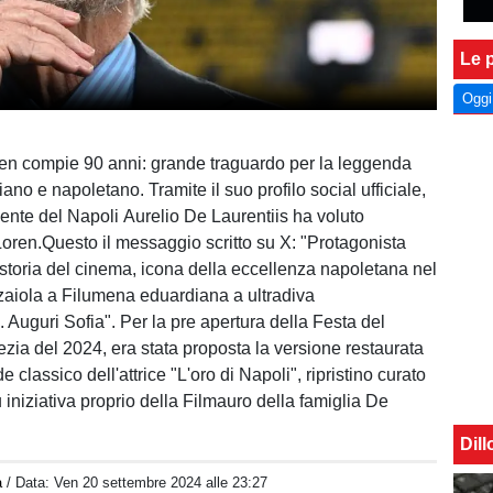
Le p
Oggi
en compie 90 anni: grande traguardo per la leggenda
iano e napoletano. Tramite il suo profilo social ufficiale,
dente del Napoli Aurelio De Laurentiis ha voluto
oren.Questo il messaggio scritto su X: "Protagonista
 storia del cinema, icona della eccellenza napoletana nel
aiola a Filumena eduardiana a ultradiva
 Auguri Sofia". Per la pre apertura della Festa del
zia del 2024, era stata proposta la versione restaurata
e classico dell'attrice "L'oro di Napoli", ripristino curato
 iniziativa proprio della Filmauro della famiglia De
Dil
à
/ Data:
Ven 20 settembre 2024 alle 23:27