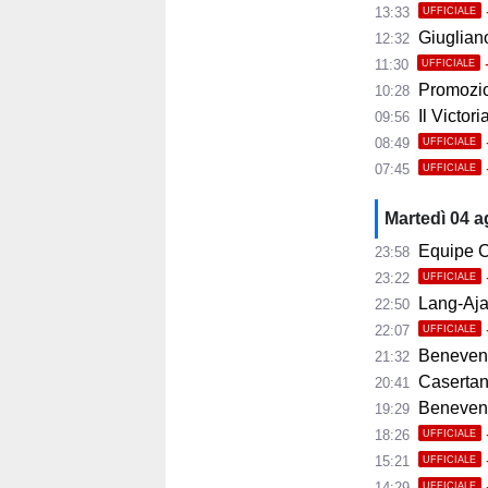
13:33
UFFICIALE
Giugliano,
12:32
11:30
UFFICIALE
Promozio
10:28
Il Victor
09:56
08:49
UFFICIALE
07:45
UFFICIALE
Martedì 04 
Equipe C
23:58
23:22
UFFICIALE
Lang-Ajax
22:50
22:07
UFFICIALE
Benevento
21:32
Casertana
20:41
Benevento C
19:29
18:26
UFFICIALE
15:21
UFFICIALE
14:29
UFFICIALE