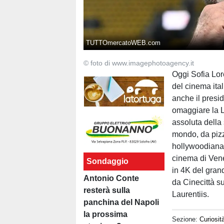
TUTTOmercatoWEB.com
© foto di www.imagephotoagency.it
Oggi Sofia Lor
del cinema ital
anche il presi
omaggiare la L
assoluta della
mondo, da pizz
hollywoodiana.
cinema di Vene
Sondaggio
in 4K del grand
Antonio Conte
da Cinecittà su
resterà sulla
Laurentiis.
panchina del Napoli
la prossima
Sezione:
Curiosit