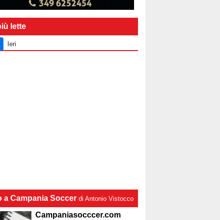
iù lette
Ieri
lo a Campania Soccer
di Antonio Vistocco
Campaniasocccer.com