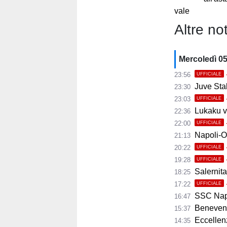
vale
Altre not
Mercoledì 0
23:56
UFFICIALE
Juve Stab
23:30
23:03
UFFICIALE
Lukaku ve
22:36
22:00
UFFICIALE
Napoli-Osas
21:13
20:22
UFFICIALE
19:28
UFFICIALE
Salernita
18:25
17:22
UFFICIALE
SSC Napoli 
16:47
Benevento
15:37
Eccellenza
14:35