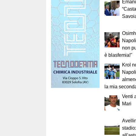
Emanue
“Casta
Savoi
Osimh
Napoli
non pu
è blasfemia!"
Krol n
Napoli
almeno
la mia seconda 
Venti 
Mari
Avelli
stadio:
all'as