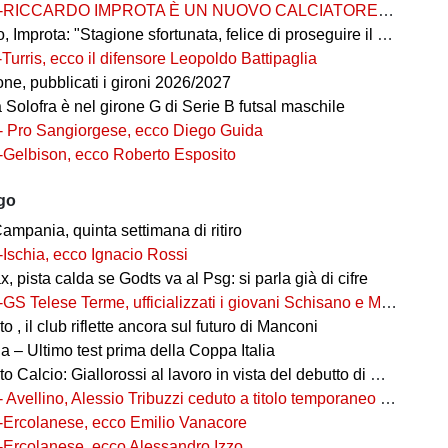
-RICCARDO IMPROTA È UN NUOVO CALCIATORE DEL GIUGLIANO
 Improta: "Stagione sfortunata, felice di proseguire il percorso"
-Turris, ecco il difensore Leopoldo Battipaglia
ne, pubblicati i gironi 2026/2027
ia Solofra è nel girone G di Serie B futsal maschile
- Pro Sangiorgese, ecco Diego Guida
-Gelbison, ecco Roberto Esposito
ago
ampania, quinta settimana di ritiro
-Ischia, ecco Ignacio Rossi
, pista calda se Godts va al Psg: si parla già di cifre
-GS Telese Terme, ufficializzati i giovani Schisano e Miretto
 , il club riflette ancora sul futuro di Manconi
 – Ultimo test prima della Coppa Italia
alcio: Giallorossi al lavoro in vista del debutto di Coppa Italia
- Avellino, Alessio Tribuzzi ceduto a titolo temporaneo al Bari
-Ercolanese, ecco Emilio Vanacore
-Ercolanese, ecco Alessandro Izzo