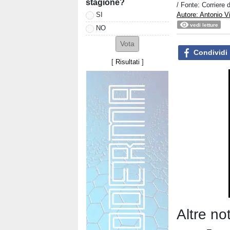
stagione?
/ Fonte: Corriere 
Autore: Antonio V
SI
vedi letture
NO
Condividi
[
Risultati
]
Altre not