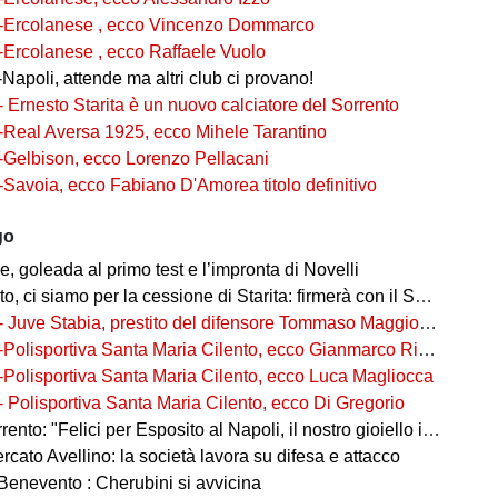
-Ercolanese , ecco Vincenzo Dommarco
-Ercolanese , ecco Raffaele Vuolo
Napoli, attende ma altri club ci provano!
- Ernesto Starita è un nuovo calciatore del Sorrento
-Real Aversa 1925, ecco Mihele Tarantino
-Gelbison, ecco Lorenzo Pellacani
-Savoia, ecco Fabiano D'Amorea titolo definitivo
go
 goleada al primo test e l’impronta di Novelli
ci siamo per la cessione di Starita: firmerà con il Sorrento in Serie C
- Juve Stabia, prestito del difensore Tommaso Maggioni dal Mantova
-Polisportiva Santa Maria Cilento, ecco Gianmarco Rizzo
-Polisportiva Santa Maria Cilento, ecco Luca Magliocca
- Polisportiva Santa Maria Cilento, ecco Di Gregorio
nto: "Felici per Esposito al Napoli, il nostro gioiello in ottime mani"
cato Avellino: la società lavora su difesa e attacco
Benevento : Cherubini si avvicina