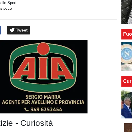
dello Sport
istocco
Tweet
Fuo
Cur
izie - Curiosità