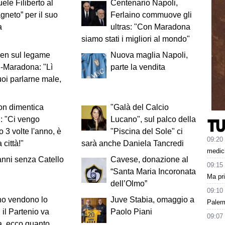
le Filiberto al
Centenario Napoli,
gneto” per il suo
Ferlaino commuove gli
a
ultras: "Con Maradona
siamo stati i migliori al mondo"
en sul legame
Nuova maglia Napoli,
-Maradona: "Lì
parte la vendita
oi parlarne male,
on dimentica
"Galà del Calcio
: "Ci vengo
Lucano", sul palco della
 3 volte l'anno, è
"Piscina del Sole" ci
09:20
città!"
sarà anche Daniela Tancredi
medich
anni senza Catello
Cavese, donazione al
09:15
“Santa Maria Incoronata
Ma pr
dell’Olmo”
09:10
no vendono lo
Juve Stabia, omaggio a
Paler
 il Partenio va
Paolo Piani
09:07
ta, ecco quanto