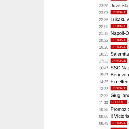
Juve Stab
23:30
23:03
UFFICIALE
Lukaku ve
22:36
22:00
UFFICIALE
Napoli-Osas
21:13
20:22
UFFICIALE
19:28
UFFICIALE
Salernita
18:25
17:22
UFFICIALE
SSC Napoli 
16:47
Benevento
15:37
Eccellenza
14:35
13:33
UFFICIALE
Giugliano,
12:32
11:30
UFFICIALE
Promozio
10:28
Il Victor
09:56
08:49
UFFICIALE