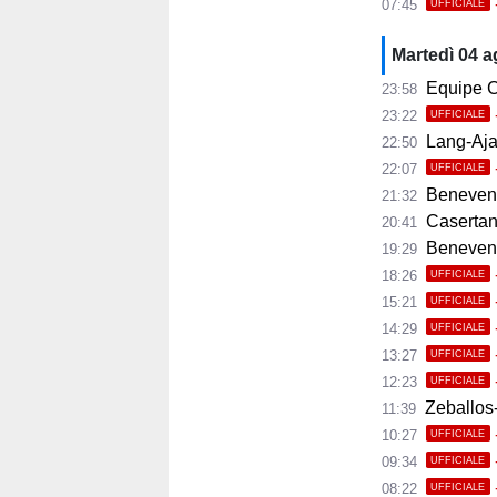
07:45
UFFICIALE
Martedì 04 
Equipe C
23:58
23:22
UFFICIALE
Lang-Ajax
22:50
22:07
UFFICIALE
Benevento
21:32
Casertana
20:41
Benevento C
19:29
18:26
UFFICIALE
15:21
UFFICIALE
14:29
UFFICIALE
13:27
UFFICIALE
12:23
UFFICIALE
Zeballos-
11:39
10:27
UFFICIALE
09:34
UFFICIALE
08:22
UFFICIALE