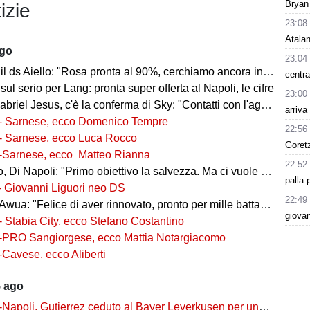
Bryan
izie
23:08
Atalan
ago
23:04
l ds Aiello: "Rosa pronta al 90%, cerchiamo ancora innesti di qualità"
centra
 sul serio per Lang: pronta super offerta al Napoli, le cifre
23:00
iel Jesus, c'è la conferma di Sky: "Contatti con l'agente, i dettagli"
arriva
- Sarnese, ecco Domenico Tempre
22:56
- Sarnese, ecco Luca Rocco
Goret
-Sarnese, ecco Matteo Rianna
22:52
 Di Napoli: "Primo obiettivo la salvezza. Ma ci vuole ambizione"
palla 
- Giovanni Liguori neo DS
22:49
wua: "Felice di aver rinnovato, pronto per mille battaglie"
giovan
- Stabia City, ecco Stefano Costantino
-PRO Sangiorgese, ecco Mattia Notargiacomo
-Cavese, ecco Aliberti
5 ago
-Napoli. Gutierrez ceduto al Bayer Leverkusen per una cifra record