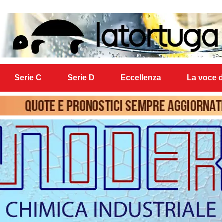
Serie C
Serie D
Eccellenza
La voce d