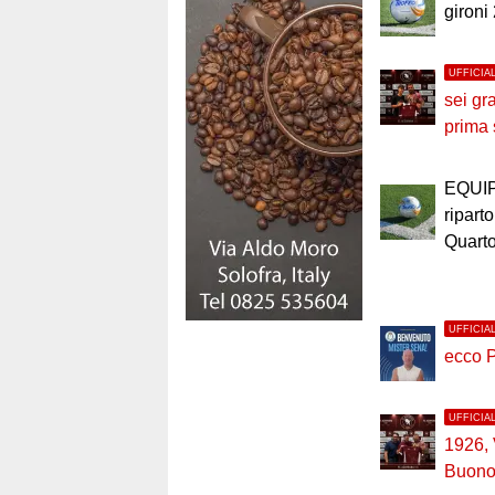
gironi
UFFICIA
sei gr
prima
EQUI
riparto
Quart
UFFICIA
ecco 
UFFICIA
1926,
Buono 