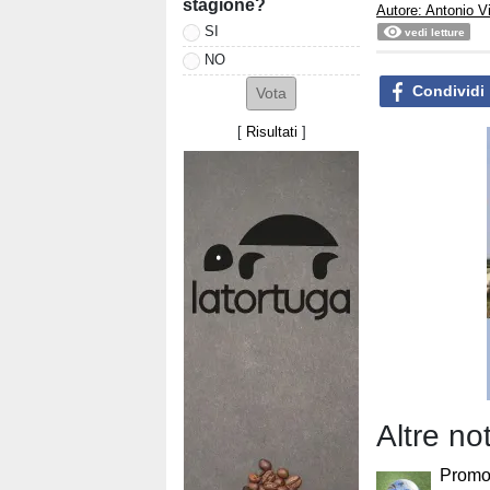
stagione?
Autore: Antonio V
SI
vedi letture
NO
Condividi
[
Risultati
]
Altre no
Promoz