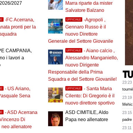
 2026/2027
Marra riparte da mister
Salvatore Balzano
-FC Acerrana,
-Agropoli ,
LE
UFFICIALE
anata pronti per la
Gennaro Russo è il
 squadra
nuovo Direttore
Generale del Settore Giovanile
PE CAMPANIA,
- Aiano calcio ,
UFFICIALE
no i lavori a
Alessandro Manganiello,
o
nuovo Dirigente
Responsabile della Prima
Squadra e del Settore Giovanile!
23:23
- US Ariano,
- Santa Maria
LE
UFFICIALE
tourné
Pasquale Sena
Cilento: Di Gregorio è il
23:19
nuovo direttore sportivo
Mehic
- ASD Acerrana
ASD CIMITILE, Aldo
23:15
LE
 Vincenzo Di
Papa neo allenatore
padre 
neo allenatore
23:11