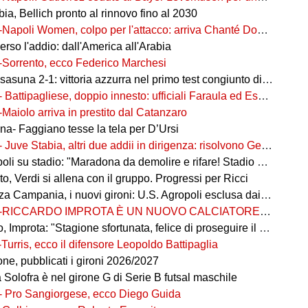
ia, Bellich pronto al rinnovo fino al 2030
-Napoli Women, colpo per l'attacco: arriva Chanté Dompig
rso l'addio: dall'America all'Arabia
-Sorrento, ecco Federico Marchesi
una 2-1: vittoria azzurra nel primo test congiunto di Castel di Sangro
- Battipagliese, doppio innesto: ufficiali Faraula ed Esposito
-Maiolo arriva in prestito dal Catanzaro
na- Faggiano tesse la tela per D’Ursi
- Juve Stabia, altri due addii in dirigenza: risolvono Gerbo e Zanardini
su stadio: "Maradona da demolire e rifare! Stadio nuovo in ex area Q8"
, Verdi si allena con il gruppo. Progressi per Ricci
 Campania, i nuovi gironi: U.S. Agropoli esclusa dai ripescaggi
-RICCARDO IMPROTA È UN NUOVO CALCIATORE DEL GIUGLIANO
 Improta: "Stagione sfortunata, felice di proseguire il percorso"
-Turris, ecco il difensore Leopoldo Battipaglia
ne, pubblicati i gironi 2026/2027
ia Solofra è nel girone G di Serie B futsal maschile
- Pro Sangiorgese, ecco Diego Guida