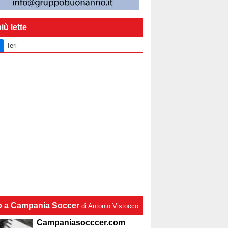
iù lette
Ieri
lo a Campania Soccer
di Antonio Vistocco
Campaniasocccer.com