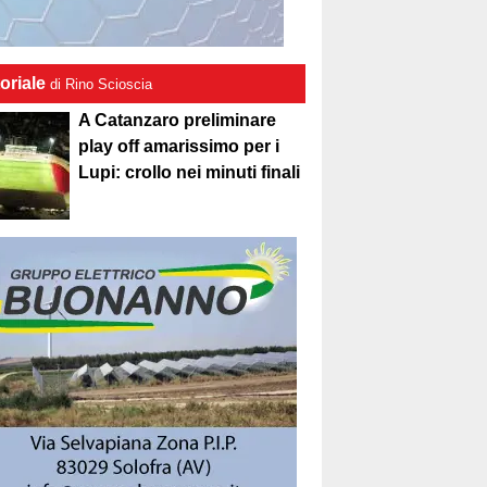
oriale
di Rino Scioscia
A Catanzaro preliminare
play off amarissimo per i
Lupi: crollo nei minuti finali