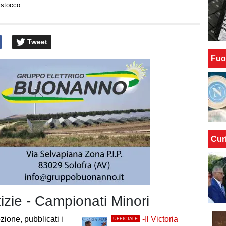
istocco
Tweet
Fuo
Cur
tizie - Campionati Minori
ione, pubblicati i
-Il Victoria
UFFICIALE