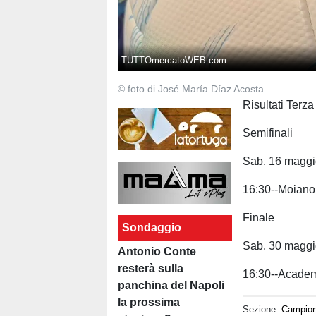
TUTTOmercatoWEB.com
© foto di José María Díaz Acosta
Risultati Terz
Semifinali
Sab. 16 magg
16:30--Moiano
Finale
Sondaggio
Sab. 30 magg
Antonio Conte
resterà sulla
16:30--Academ
panchina del Napoli
la prossima
Sezione:
Campion