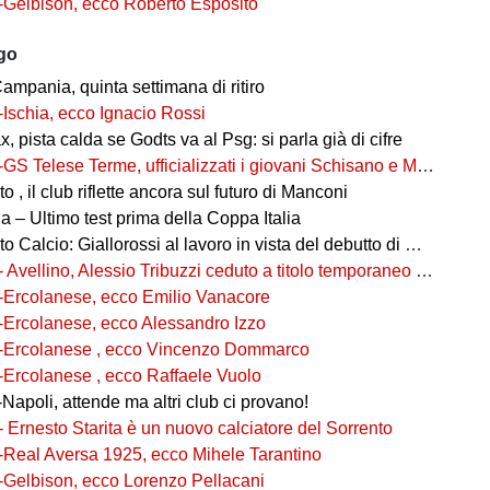
-Gelbison, ecco Roberto Esposito
ago
ampania, quinta settimana di ritiro
-Ischia, ecco Ignacio Rossi
, pista calda se Godts va al Psg: si parla già di cifre
-GS Telese Terme, ufficializzati i giovani Schisano e Miretto
 , il club riflette ancora sul futuro di Manconi
 – Ultimo test prima della Coppa Italia
alcio: Giallorossi al lavoro in vista del debutto di Coppa Italia
- Avellino, Alessio Tribuzzi ceduto a titolo temporaneo al Bari
-Ercolanese, ecco Emilio Vanacore
-Ercolanese, ecco Alessandro Izzo
-Ercolanese , ecco Vincenzo Dommarco
-Ercolanese , ecco Raffaele Vuolo
Napoli, attende ma altri club ci provano!
- Ernesto Starita è un nuovo calciatore del Sorrento
-Real Aversa 1925, ecco Mihele Tarantino
-Gelbison, ecco Lorenzo Pellacani