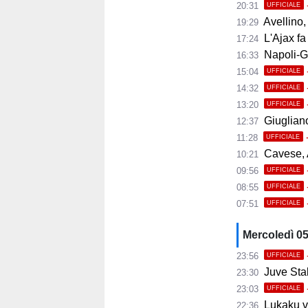
20:31
UFFICIALE
Avellino, i
19:29
L'Ajax fa
17:24
Napoli-Gabr
16:33
15:04
UFFICIALE
14:32
UFFICIALE
13:20
UFFICIALE
Giugliano,
12:37
11:28
UFFICIALE
Cavese, A
10:21
09:56
UFFICIALE
08:55
UFFICIALE
07:51
UFFICIALE
Mercoledì 0
23:56
UFFICIALE
Juve Stab
23:30
23:03
UFFICIALE
Lukaku ve
22:36