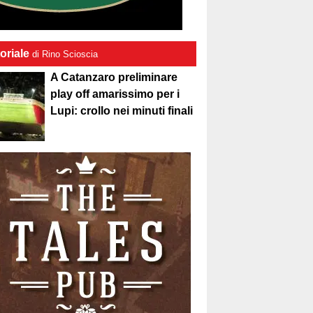
oriale
di Rino Scioscia
A Catanzaro preliminare
play off amarissimo per i
Lupi: crollo nei minuti finali