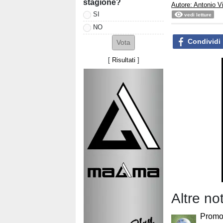
stagione?
Autore: Antonio V
SI
vedi letture
NO
Condividi
[
Risultati
]
Altre no
Promoz