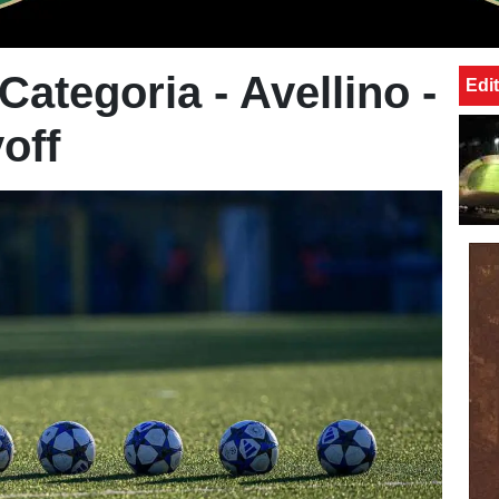
 Categoria - Avellino -
Edit
off