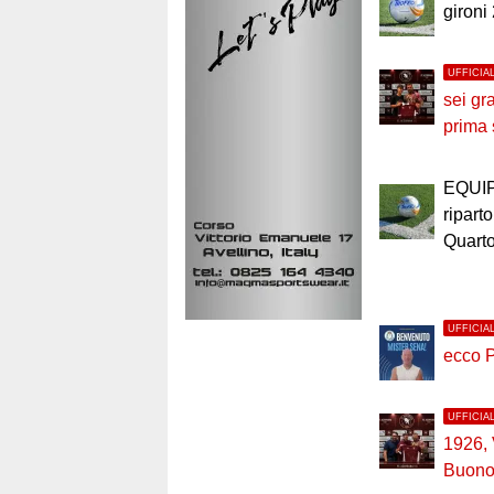
gironi
UFFICIA
sei gr
prima
EQUI
riparto
Quart
UFFICIA
ecco 
UFFICIA
1926,
Buono 