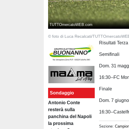
TUTTOmercatoWEB.com
© foto di Luca Recalcati/TUTTOmercatoWE
Risultati Terza
Semifinali
Dom. 31 magg
16:30--FC Mo
Finale
Sondaggio
Dom. 7 giugn
Antonio Conte
resterà sulla
16:30--Castel
panchina del Napoli
la prossima
Sezione:
Campion