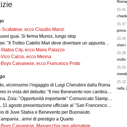
Romagn
izie
15:41
chiede
go
15:37
- Scafatese, ecco Claudio Manzi
prima 
nuovi guai. Si ferma Munoz, lungo stop
15:34
 "Il Trofeo Catello Mari deve diventare un appuntamento fisso"
starci
-Stabia City, ecco Mario Palazzo
15:30
-Vico Calcio, ecco Menna
molto 
-Boys Caivanese, ecco Francesco Proto
15:26
stende
ago
15:22
o, vicinissimo l'ingaggio di Luigi Cherubini dalla Roma
nella 
es in vista del debutto: “Il mio Benevento non cambia pelle"
, Zoia: "Opportunità importante" Comunicato Stampa 08 agosto 2026 20:58
agosto presentazione ufficiale al "San Francesco" e test congiunto con la Gelbison
o di Juve Stabia e Benevento per Buonaiuto
mpania , arrivi di prestigio a Quarto
-Boys Caivanese, Massecchia neo allenatore