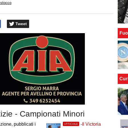
istocco
Tweet
Fuo
Cur
tizie - Campionati Minori
ione, pubblicati i
-Il Victoria
UFFICIALE