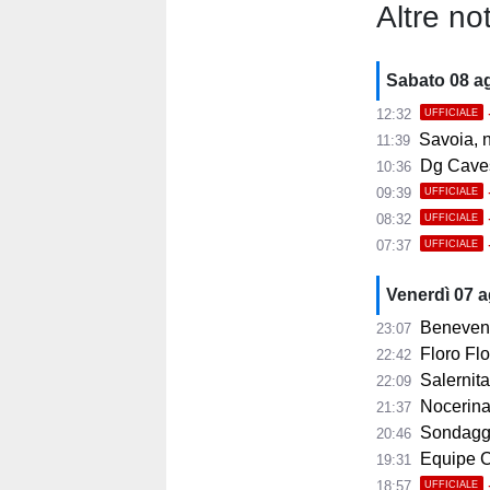
Altre not
Sabato 08 a
12:32
UFFICIALE
Savoia, 
11:39
Dg Cavese:
10:36
09:39
UFFICIALE
08:32
UFFICIALE
07:37
UFFICIALE
Venerdì 07 
Benevent
23:07
Floro Flor
22:42
Salernitana
22:09
Nocerina, 11 
21:37
Sondaggi
20:46
Equipe Ca
19:31
18:57
UFFICIALE