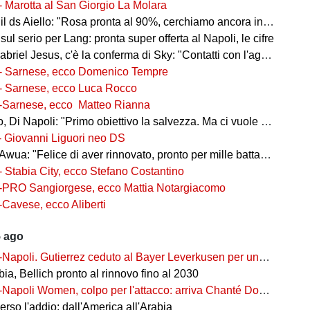
- Marotta al San Giorgio La Molara
l ds Aiello: "Rosa pronta al 90%, cerchiamo ancora innesti di qualità"
 sul serio per Lang: pronta super offerta al Napoli, le cifre
iel Jesus, c'è la conferma di Sky: "Contatti con l'agente, i dettagli"
- Sarnese, ecco Domenico Tempre
- Sarnese, ecco Luca Rocco
-Sarnese, ecco Matteo Rianna
 Di Napoli: "Primo obiettivo la salvezza. Ma ci vuole ambizione"
- Giovanni Liguori neo DS
wua: "Felice di aver rinnovato, pronto per mille battaglie"
- Stabia City, ecco Stefano Costantino
-PRO Sangiorgese, ecco Mattia Notargiacomo
-Cavese, ecco Aliberti
5 ago
-Napoli. Gutierrez ceduto al Bayer Leverkusen per una cifra record
ia, Bellich pronto al rinnovo fino al 2030
-Napoli Women, colpo per l'attacco: arriva Chanté Dompig
rso l'addio: dall'America all'Arabia