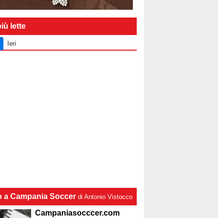
iù lette
Ieri
lo a Campania Soccer
di Antonio Vistocco
Campaniasocccer.com