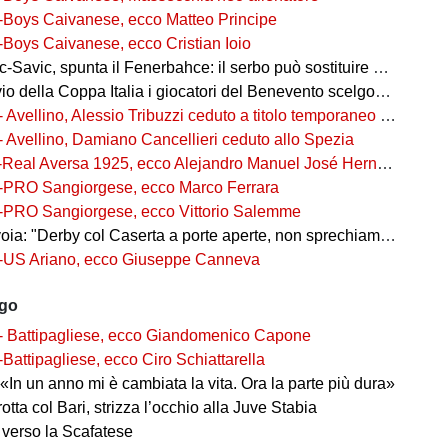
-Boys Caivanese, ecco Matteo Principe
-Boys Caivanese, ecco Cristian Ioio
-Savic, spunta il Fenerbahce: il serbo può sostituire Ederson
della Coppa Italia i giocatori del Benevento scelgono i numeri di maglia
- Avellino, Alessio Tribuzzi ceduto a titolo temporaneo al Bari
- Avellino, Damiano Cancellieri ceduto allo Spezia
-Real Aversa 1925, ecco Alejandro Manuel José Hernández Gouveia,
-PRO Sangiorgese, ecco Marco Ferrara
-PRO Sangiorgese, ecco Vittorio Salemme
a: "Derby col Caserta a porte aperte, non sprechiamo l'occasione"
-US Ariano, ecco Giuseppe Canneva
ago
- Battipagliese, ecco Giandomenico Capone
-Battipagliese, ecco Ciro Schiattarella
«In un anno mi è cambiata la vita. Ora la parte più dura»
 rotta col Bari, strizza l’occhio alla Juve Stabia
 verso la Scafatese