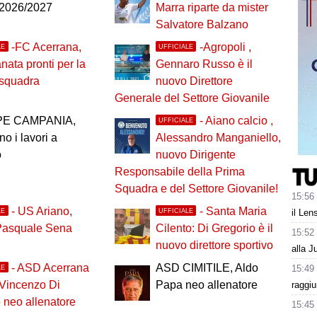
 2026/2027
Marra riparte da mister
Salvatore Balzano
-FC Acerrana,
-Agropoli ,
LE
UFFICIALE
anata pronti per la
Gennaro Russo è il
 squadra
nuovo Direttore
Generale del Settore Giovanile
PE CAMPANIA,
- Aiano calcio ,
UFFICIALE
no i lavori a
Alessandro Manganiello,
o
nuovo Dirigente
Responsabile della Prima
Squadra e del Settore Giovanile!
15:56
- US Ariano,
- Santa Maria
LE
UFFICIALE
il Len
Pasquale Sena
Cilento: Di Gregorio è il
15:52
nuovo direttore sportivo
alla J
- ASD Acerrana
ASD CIMITILE, Aldo
15:49
LE
 Vincenzo Di
Papa neo allenatore
raggiu
neo allenatore
15:45