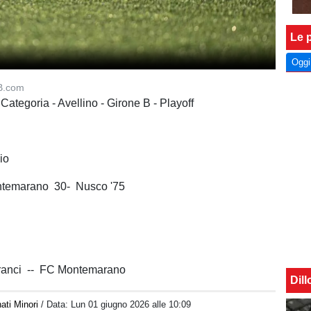
Le p
Oggi
B.com
 Categoria - Avellino - Girone B - Playoff
io
ntemarano 30- Nusco '75
o
franci -- FC Montemarano
Dil
ati Minori
/ Data:
Lun 01 giugno 2026 alle 10:09